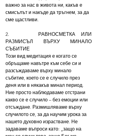
важно за нас в живота ни, какъв е 
смисълът и накъде да тръгнем, за да 
сме щастливи.
2.     РАВНОСМЕТКА ИЛИ 
РАЗМИСЪЛ ВЪРХУ МИНАЛО 
СЪБИТИЕ
Този вид медитация е когато се 
обръщаме навътре към себе си и 
разсъждаваме върху минало 
събитие, което се е случило през 
деня или в някакъв минал период. 
Ние просто наблюдаваме отстрани 
какво се е случило – без емоции или 
отсъждане. Размишляваме върху 
случилото се, за да научим урока за 
нашето духовно израстване. Не 
задаваме въпроси като: „защо на 