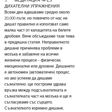
5.       МЕДИТАЦИЯ ЧРЕЗ 
ДИХАТЕЛНИ УПРАЖНЕНИЯ
Всеки ден вдишваме средно около 
20,000 пъти, но повечето от нас не 
дишат правилно и използват само 
малка част от капацитета на белите 
дробове. Вече обсъждахме тази тема 
в предишна статия. Неправилното 
дишане причинява проблеми в 
мозъка и забавяне на всички 
жизнени процеси – физически, 
емоционални или духовни. Дишането 
е автономен (автоматичен) процес, 
но ако успеем да дишаме 
съзнателно, ще построим здрава 
връзка между подсъзнателната и 
съзнателната част на мозъка и ще я 
съгласуваме със сърцето. 
Съзнателното коремно дишане, 