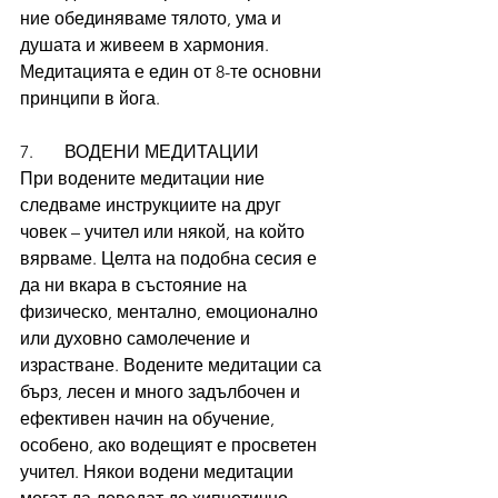
ние обединяваме тялото, ума и 
душата и живеем в хармония. 
Медитацията е един от 8-те основни 
принципи в йога.
7.       ВОДЕНИ МЕДИТАЦИИ
При водените медитации ние 
следваме инструкциите на друг 
човек – учител или някой, на който 
вярваме. Целта на подобна сесия е 
да ни вкара в състояние на 
физическо, ментално, емоционално 
или духовно самолечение и 
израстване. Водените медитации са 
бърз, лесен и много задълбочен и 
ефективен начин на обучение, 
особено, ако водещият е просветен 
учител. Някои водени медитации 