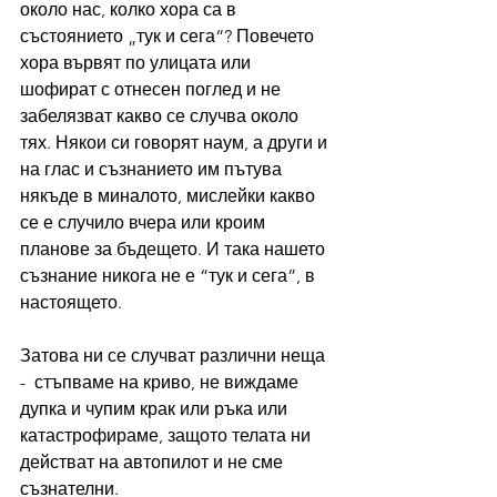
около нас, колко хора са в 
състоянието „тук и сега“? Повечето 
хора вървят по улицата или 
шофират с отнесен поглед и не 
забелязват какво се случва около 
тях. Някои си говорят наум, а други и 
на глас и съзнанието им пътува 
някъде в миналото, мислейки какво 
се е случило вчера или кроим 
планове за бъдещето. И така нашето 
съзнание никога не е “тук и сега”, в 
настоящето.
Затова ни се случват различни неща 
-  стъпваме на криво, не виждаме 
дупка и чупим крак или ръка или 
катастрофираме, защото телата ни 
действат на автопилот и не сме 
съзнателни.