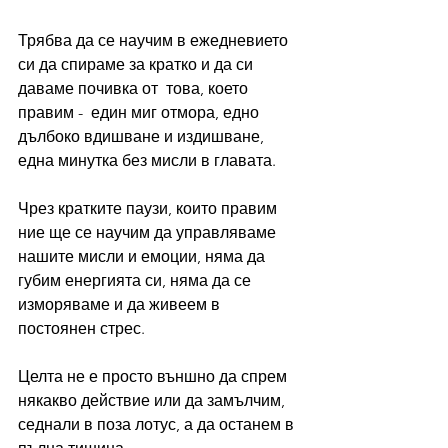
Трябва да се научим в ежедневието 
си да спираме за кратко и да си 
даваме почивка от  това, което  
правим -  един миг отмора, едно 
дълбоко вдишване и издишване, 
една минутка без мисли в главата.
Чрез кратките паузи, които правим 
ние ще се научим да управляваме 
нашите мисли и емоции, няма да 
губим енергията си, няма да се 
изморяваме и да живеем в 
постоянен стрес.
Целта не е просто външно да спрем 
някакво действие или да замълчим, 
седнали в поза лотус, а да останем в 