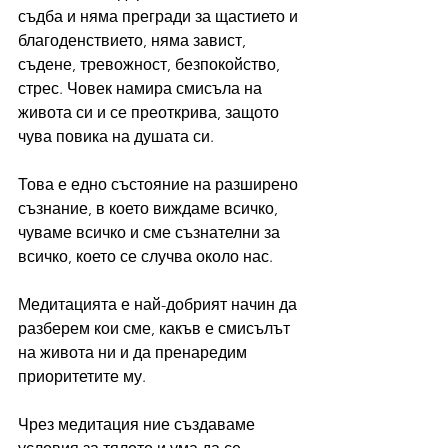
съдба и няма прегради за щастието и 
благоденствието, няма завист, 
съдене, тревожност, безпокойство, 
стрес. Човек намира смисъла на 
живота си и се преоткрива, защото 
чува повика на душата си.
Това е едно състояние на разширено 
съзнание, в което виждаме всичко, 
чуваме всичко и сме съзнателни за 
всичко, което се случва около нас.
Медитацията е най-добрият начин да 
разберем кои сме, какъв е смисълът 
на живота ни и да пренаредим 
приоритетите му. 
Чрез медитация ние създаваме 