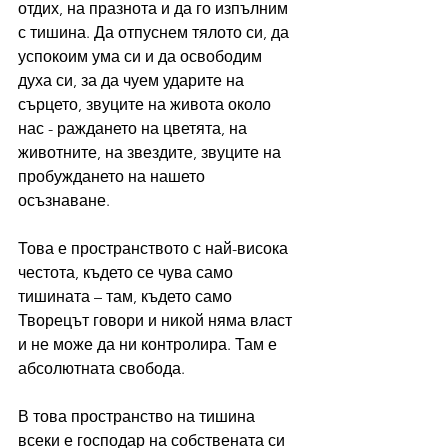
отдих, на празнота и да го изпълним 
с тишина. Да о
тпуснем тялото си, да 
успокоим ума си и да освободим 
духа си, за да чуем ударите на 
сърцето, звуците на живота около 
нас - раждането на цветята, на 
животните, на звездите, звуците на 
пробуждането на нашето 
осъзнаване. 
Това е пространството с най-висока 
честота, където се чува само 
тишината – там, където само 
Творецът говори и никой няма власт 
и не може да ни контролира. Там е 
абсолютната свобода.
В това пространство на тишина 
всеки е господар на собствената си 