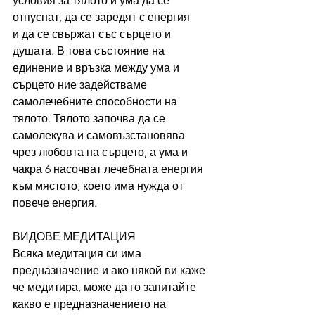
условия за тялото и ума да се 
отпуснат, да се заредят с енергия 
и да се свържат със сърцето и 
душата. В това състояние на 
единение и връзка между ума и 
сърцето ние задействаме 
самолечебните способности на 
тялото. Тялото започва да се 
самолекува и самовъзстановява 
чрез любовта на сърцето, а ума и 
чакра 6 насочват лечебната енергия 
към мястото, което има нужда от 
повече енергия.
ВИДОВЕ МЕДИТАЦИЯ
Всяка медитация си има 
предназначение и ако някой ви каже 
че медитира, може да го запитайте 
какво е предназначението на 