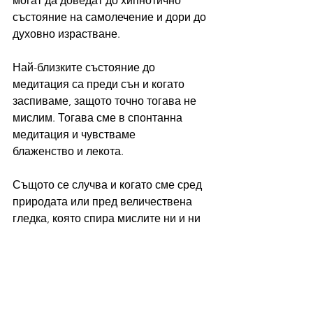
могат да доведат до хипнотично 
състояние на самолечение и дори до 
духовно израстване.
Най-близките състояние до 
медитация са преди сън и когато 
заспиваме, защото точно тогава не 
мислим. Тогава сме в спонтанна 
медитация и чувстваме 
блаженство и лекота.
Същото се случва и когато сме сред 
природата или пред величествена 
гледка, която спира мислите ни и ни 
кара да се преклоним пред 
красотата. Това е спонтанен момент 
на медитация, защото тогава 
оставаме в тишина и се 
обединяваме с природата. Ако 