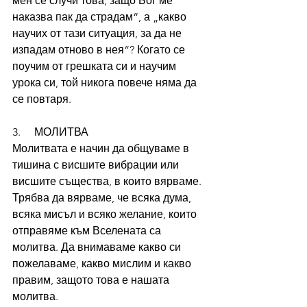
мен се случи това, защо Бог ме 
наказва пак да страдам“, а „какво 
научих от тази ситуация, за да не 
изпадам отново в нея“? Когато се 
поучим от грешката си и научим 
урока си, той никога повече няма да 
се повтаря.
3.     МОЛИТВА
Молитвата е начин да общуваме в 
тишина с висшите вибрации или 
висшите същества, в които вярваме. 
Трябва да вярваме, че всяка дума, 
всяка мисъл и всяко желание, които 
отправяме към Вселената са 
молитва. Да внимаваме какво си 
пожелаваме, какво мислим и какво 
правим, защото това е нашата 
молитва. 