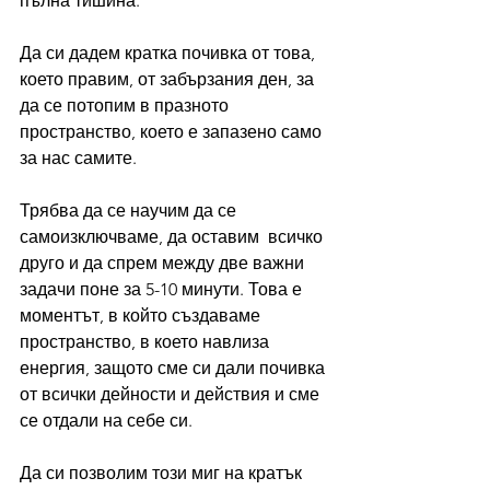
пълна тишина.
Да си дадем кратка почивка от това, 
което правим, от забързания ден, за 
да се потопим в празното 
пространство, което е запазено само 
за нас самите. 
Трябва да се научим да се 
самоизключваме, да оставим  всичко 
друго и да спрем между две важни 
задачи поне за 5-10 минути. Това е 
моментът, в който създаваме 
пространство, в което навлиза 
енергия, защото сме си дали почивка 
от всички дейности и действия и сме 
се отдали на себе си. 
Да си позволим този миг на кратък 