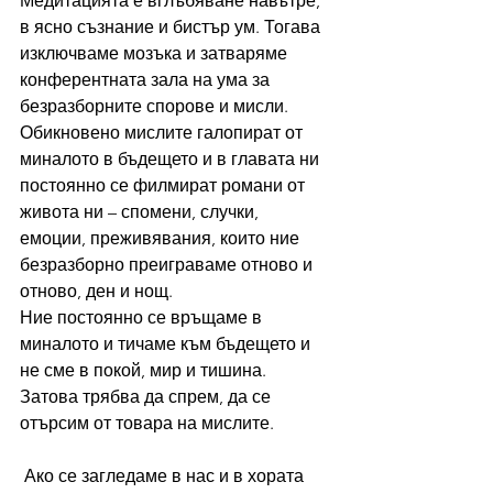
Медитацията е вглъбяване навътре, 
в ясно съзнание и бистър ум. Тогава 
изключваме мозъка и затваряме 
конферентната зала на ума за 
безразборните спорове и мисли. 
Обикновено мислите галопират от 
миналото в бъдещето и в главата ни 
постоянно се филмират романи от 
живота ни – спомени, случки, 
емоции, преживявания, които ние 
безразборно преиграваме отново и 
отново, ден и нощ. 
Ние постоянно се връщаме в 
миналото и тичаме към бъдещето и 
не сме в покой, мир и тишина. 
Затова трябва да спрем, да се 
отърсим от товара на мислите.
 Ако се загледаме в нас и в хората 