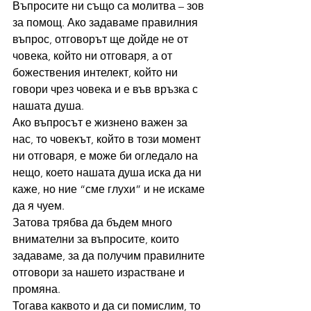
Въпросите ни също са молитва – зов 
за помощ. Ако задаваме правилния 
въпрос, отговорът ще дойде не от 
човека, който ни отговаря, а от 
божествения интелект, който ни 
говори чрез човека и е във връзка с 
нашата душа.
Ако въпросът е жизнено важен за 
нас, то човекът, който в този момент 
ни отговаря, е може би огледало на 
нещо, което нашата душа иска да ни 
каже, но ние “сме глухи” и не искаме 
да я чуем.
Затова трябва да бъдем много 
внимателни за въпросите, които 
задаваме, за да получим правилните 
отговори за нашето израстване и 
промяна.
Тогава каквото и да си помислим, то 