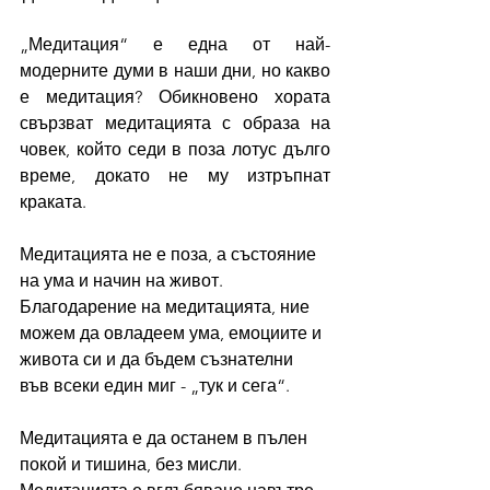
„Медитация“ е една от най-
модерните думи в наши дни, но какво 
е медитация? Обикновено хората 
свързват медитацията с образа на 
човек, който седи в поза лотус дълго 
време, докато не му изтръпнат 
краката.
Медитацията не е поза, а състояние 
на ума и начин на живот. 
Благодарение на медитацията, ние 
можем да овладеем ума, емоциите и 
живота си и да бъдем съзнателни 
във всеки един миг - „тук и сега“. 
Медитацията е да останем в пълен 
покой и тишина, без мисли. 