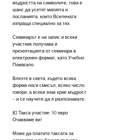
мъдростта на символите, това е 
шанс да усетят магията и 
посланията, които Вселената 
изпраща специално за тях.
Семинарът е на запис и всеки 
участник получава и 
презентацията от семинара в 
електронен формат, като Учебно 
Помагало.
Влезте в света, където всяка 
форма носи смисъл, всяко число 
говори, а всеки знак крие мъдрост 
– и се научете да я разпознавате.
💶 Такса участие: 50 евро
Очакваме ви!
Може да платите таксата за 