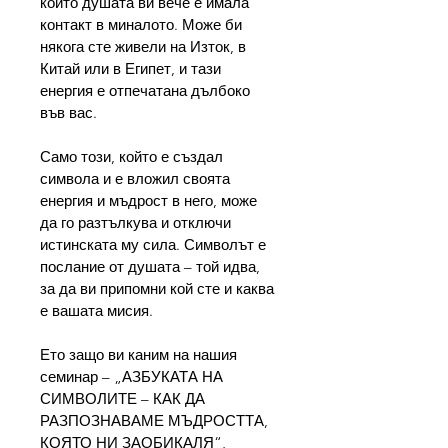
който душата ви вече е имала 
контакт в миналото. Може би 
някога сте живели на Изток, в 
Китай или в Египет, и тази 
енергия е отпечатана дълбоко 
във вас.
Само този, който е създал 
символа и е вложил своята 
енергия и мъдрост в него, може 
да го разтълкува и отключи 
истинската му сила. Символът е 
послание от душата – той идва, 
за да ви припомни кой сте и каква 
е вашата мисия.
Ето защо ви каним на нашия 
семинар – „АЗБУКАТА НА 
СИМВОЛИТЕ – КАК ДА 
РАЗПОЗНАВАМЕ МЪДРОСТТА, 
КОЯТО НИ ЗАОБИКАЛЯ“, 