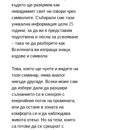
където ще разкрием как 
невидимият свят ни говори чрез 
символите. Събирали сме тази 
уникална информация цели 25 
години, за да ви я представим 
подготвена и лесна за усвояване 
– така че да разберете как 
Вселената ви изпраща знаци, 
кодове и символи.
Това, което ще чуете и видите на 
този семинар, няма аналог 
никъде другаде. Всеки може сам 
да избере дали да разшири 
съзнанието си в синхрон с 
енергийния поток на промяната, 
или да остане в зоната на 
комфорта си и да наблюдава 
живота отвън. Но за тези, които 
са готови да се срещнат с 