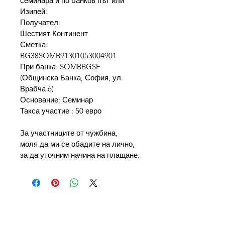
семинара и по банков път или 
Изипей:
Получател:
Шестият Континент
Сметка: 
BG38SOMB91301053004901 
При банка: SOMBBGSF 
(Общинска Банка, София, ул. 
Врабча 6) 
Основание: Семинар
Такса участие : 50 евро
За участниците от чужбина,  
моля да ми се обадите на лично, 
за да уточним начина на плащане.