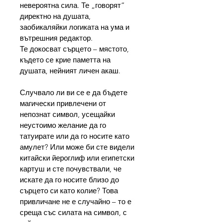
невероятна сила. Те „говорят“ 
директно на душата, 
заобикаляйки логиката на ума и 
вътрешния редактор. 
Те докосват сърцето – мястото, 
където се крие паметта на 
душата, нейният личен акаш.
Случвало ли ви се е да бъдете 
магически привлечени от 
непознат символ, усещайки 
неустоимо желание да го 
татуирате или да го носите като 
амулет? Или може би сте видели 
китайски йероглиф или египетски 
картуш и сте почувствали, че 
искате да го носите близо до 
сърцето си като колие? Това 
привличане не е случайно – то е 
среща със силата на символ, с 