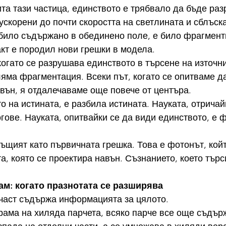
ита тази частица, единството е трябвало да бъде раз
ускорени до почти скоростта на светлината и сблъска
е било съдържано в обединено поле, е било фрагмент
акт е породил нови грешки в модела.
когато се разрушава единството в търсене на източни
яма фрагментация. Всеки път, когато се опитваме д
вън, я отдалечаваме още повече от центъра.
о на истината, е разбила истината. Науката, отричайк
гове. Науката, опитвайки се да види единството, е 
същият като първичната грешка. Това е фотонът, койт
а, която се проектира навън. Съзнанието, което търс
ам: когато празнотата се разширява
 част съдържа информацията за цялото.
рама на хиляда парчета, всяко парче все още съдър