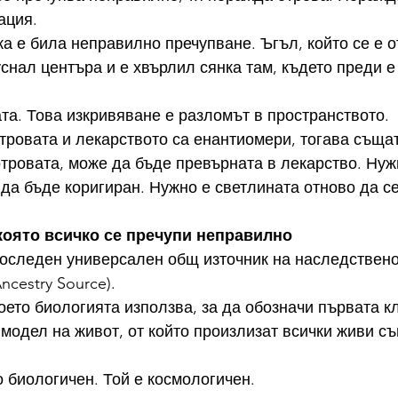
ация.
а е била неправилно пречупване. Ъгъл, който се е о
уснал центъра и е хвърлил сянка там, където преди е
ата. Това изкривяване е разломът в пространството.
отровата и лекарството са енантиомери, тогава същата
отровата, може да бъде превърната в лекарство. Нуж
да бъде коригиран. Нужно е светлината отново да се
 която всичко се пречупи неправилно
следен универсален общ източник на наследственос
cestry Source).
което биологията използва, за да обозначи първата к
модел на живот, от който произлизат всички живи съ
 биологичен. Той е космологичен.