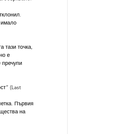
тклонил. 
 имало 
 тази точка, 
но е 
 пречупи 
т“ (Last 
летка. Първия 
щества на 