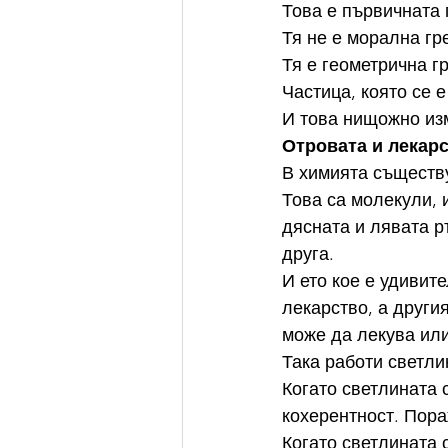
Това е първичната 
Тя не е морална гре
Тя е геометрична г
Частица, която се 
И това нищожно изм
Отровата и лекарс
В химията съществ
Това са молекули, и
дясната и лявата р
друга.
И ето кое е удивит
лекарство, а други
може да лекува или
Така работи светли
Когато светлината 
кохерентност. Пор
Когато светлината 