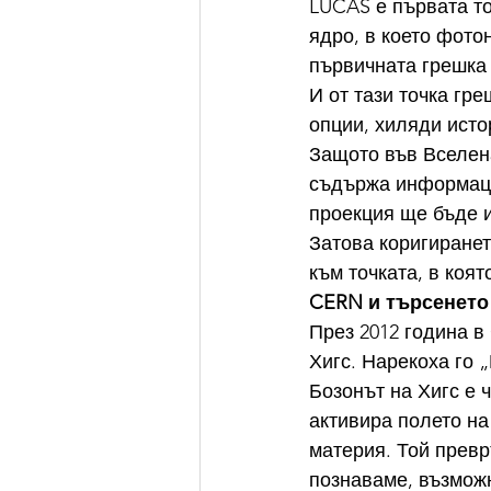
LUCAS е първата то
ядро, в което фото
първичната грешка 
И от тази точка гр
опции, хиляди исто
Защото във Вселена
съдържа информация
проекция ще бъде 
Затова коригиранет
към точката, в коя
CERN и търсенето
През 2012 година в
Хигс. Нарекоха го 
Бозонът на Хигс е 
активира полето на
материя. Той превр
познаваме, възмож