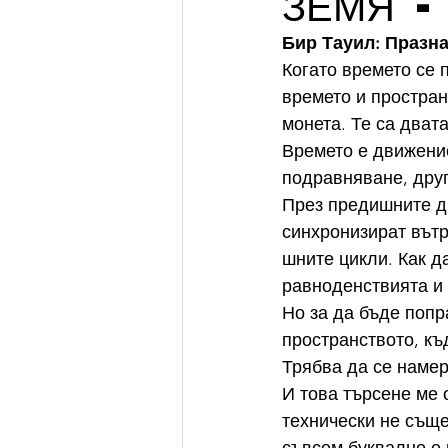
ЗЕМЯ 
Бир Тауил: Празн
Когато времето се 
времето и простран
монета. Те са дват
Времето е движение
подравняване, друг
През предишните дн
синхронизират вътр
шните цикли. Как д
равноденствията и
Но за да бъде попр
пространството, къд
Трябва да се намер
И това търсене ме 
технически не съще