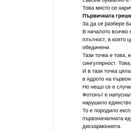
съвсем буквално е 
Това място се нари
Първичната грешк
За да се разбере Б
В началото всичко 
плътност, в която 
обединени.
Тази точка е това, 
сингулярност. Това
И в тази точка цял
в ядрото на първон
Но нещо се е случи
Фотонът е напуснал
нарушило единство
То е породило експ
първоначалната иде
дисхармонията.