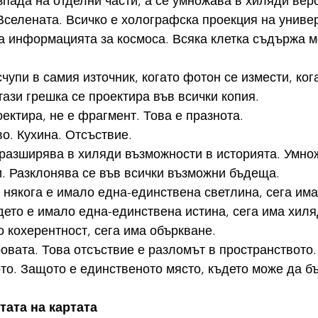
азпада на отделни части, а се умножава в хиляди вер
селената. Всичко е холографска проекция на универ
а информацията за космоса. Всяка клетка съдържа м
чупи в самия източник, когато фотон се измести, ког
тази грешка се проектира във всички копия.
оектира, не е фрагмент. Това е празнота.
о. Кухина. Отсъствие.
 разширява в хиляди възможности в историята. Умнож
. Разклонява се във всички възможни бъдеща.
 някога е имало една-единствена светлина, сега има
дето е имало една-единствена истина, сега има хиля
о кохерентност, сега има объркване.
ровата. Това отсъствие е разломът в пространството.
ото. Защото е единственото място, където може да б
тата на картата