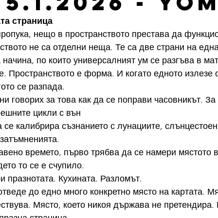
- 5.1.2026 - YO
ата страница
пропука, нещо в пространството престава да функци
ството не са отделни неща. Те са две страни на едн
а начина, по които универсалният ум се разгъва в ма
. Пространството е форма. И когато едното излезе о
ото се разпада.
и говорих за това как да се поправи часовникът. За 
ешните цикли с вън
а се калибрира съзнанието с лунациите, слънцестоен
 затъмненията.
авено времето, първо трябва да се намери мястото в
ето то се е счупило.
и празнотата. Кухината. Разломът.
отведе до едно много конкретно място на картата. Мя
ствува. Място, което никоя държава не претендира. 