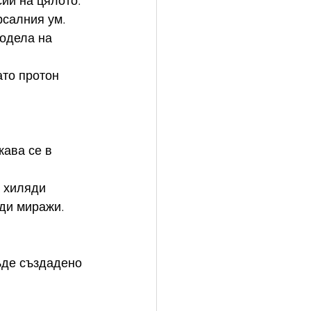
сии на цялото.
салния ум. 
одела на 
ато протон 
ава се в 
 хиляди 
ди миражи. 
ъде създадено 