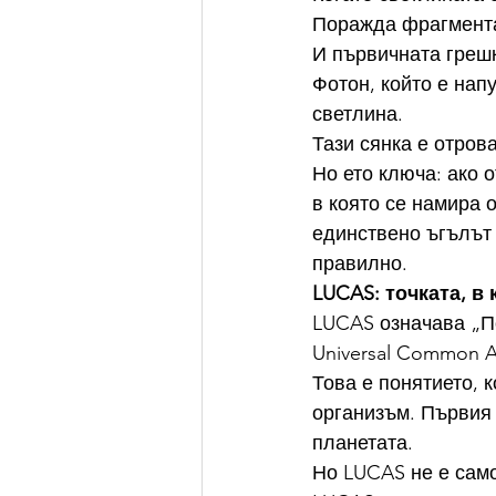
Поражда фрагмент
И първичната грешк
Фотон, който е нап
светлина.
Тази сянка е отров
Но ето ключа: ако 
в която се намира 
единствено ъгълът 
правилно.
LUCAS: точката, в
LUCAS означава „По
Universal Common An
Това е понятието, 
организъм. Първия 
планетата.
Но LUCAS не е само