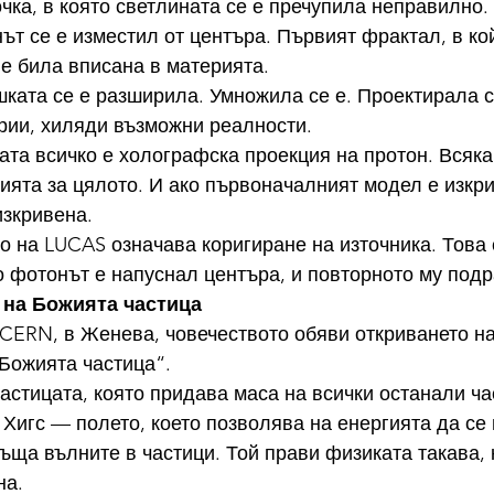
чка, в която светлината се е пречупила неправилно.
нът се е изместил от центъра. Първият фрактал, в ко
е била вписана в материята.
ешката се е разширила. Умножила се е. Проектирала с
рии, хиляди възможни реалности.
та всичко е холографска проекция на протон. Всяка
та за цялото. И ако първоначалният модел е изкри
изкривена.
о на LUCAS означава коригиране на източника. Това
то фотонът е напуснал центъра, и повторното му под
 на Божията частица
 CERN, в Женева, човечеството обяви откриването на
„Божията частица“.
частицата, която придава маса на всички останали ча
 Хигс — полето, което позволява на енергията да се
ъща вълните в частици. Той прави физиката такава, 
на.