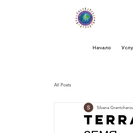
Начало
Услу
All Posts
Silvana Grantcharo
Terra