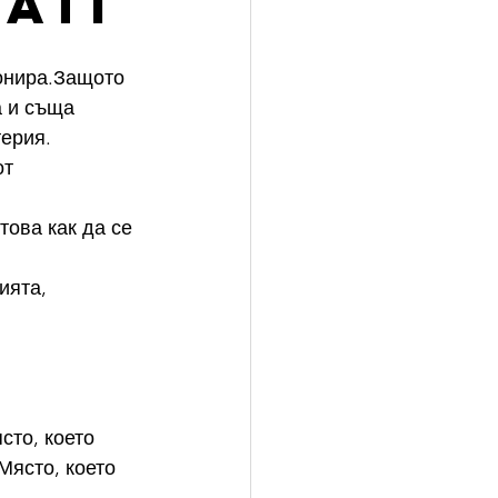
MATI
онира.Защото 
а и съща 
терия.
т 
това как да се 
ията, 
 
сто, което 
Място, което 