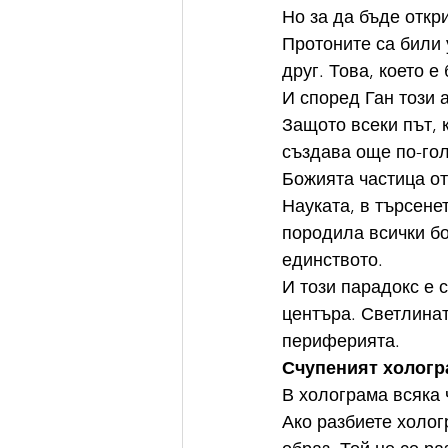
Но за да бъде откр
Протоните са били 
друг. Това, което 
И според Ган този 
Защото всеки път, 
създава още по-гол
Божията частица от
Науката, в търсенет
породила всички бо
единството.
И този парадокс е 
центъра. Светлинат
периферията.
Счупеният хологр
В холограма всяка
Ако разбиете холог