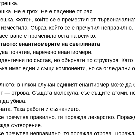
грешка.
шка. Не е грях. Не е падение от рая.
решка. Фотон, който се е преместил от първоначалнат
е изместила. Образ, който се е пречупил неправилно.
естване е променило оста на всичко.
твото: енантиомерите на светлината
ува понятие, наречено енантиомери.
дентични по състав, но обърнати по структура. Като 
ъка имат едни и същи компоненти, но са огледални о
елното: в някои случаи единият енантиомер може да 
ят — отрова. Същата молекула, със същите атоми, но
 да убива.
ната. Така работи и съзнанието.
се пречупва правилно, тя поражда лекарство. Пораж
ажда сътворение.
се пречупва неправилно, тя поражда отрова. Поражд