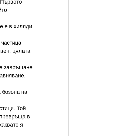
 Първото 
йто 
е е в хиляди 
 частица 
вен, цялата 
 е завръщане 
равняване.
 бозона на 
стици. Той 
 превръща в 
каквато я 