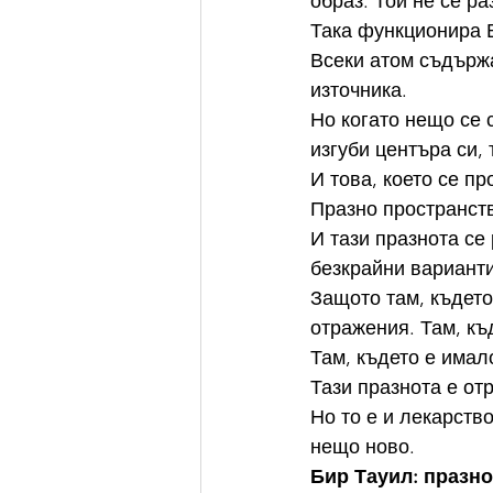
образ. Той не се р
Така функционира В
Всеки атом съдърж
източника.
Но когато нещо се с
изгуби центъра си, 
И това, което се пр
Празно пространств
И тази празнота се
безкрайни варианти
Защото там, където
отражения. Там, къ
Там, където е имал
Тази празнота е от
Но то е и лекарств
нещо ново.
Бир Тауил: празно