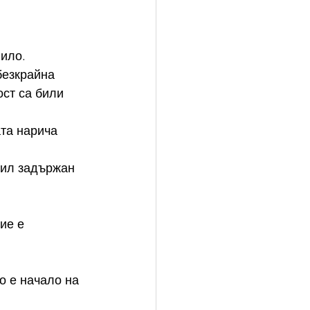
пило.
безкрайна 
ст са били 
ата нарича 
бил задържан 
ие е 
о е начало на 