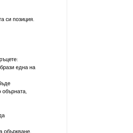
а си позиция. 
ръцете: 
брази една на 
бъде 
 обърната, 
да 
а объркване. 