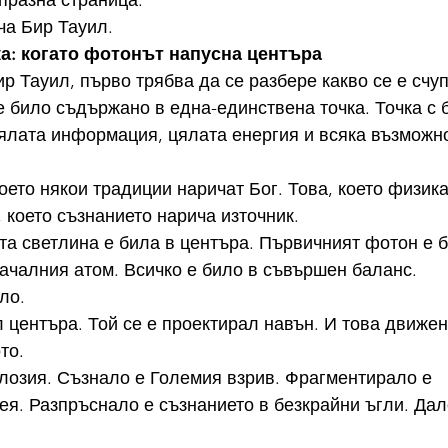
празна страница.
ча Бир Тауил.
а: когато фотонът напусна центъра
ир Тауил, първо трябва да се разбере какво се е счу
е било съдържано в една-единствена точка. Точка с 
цялата информация, цялата енергия и всяка възможно
което някои традиции наричат Бог. Това, което физик
, което съзнанието нарича източник.
ата светлина е била в центъра. Първичният фотон е 
ачалния атом. Всичко е било в съвършен баланс.
ло.
 центъра. Той се е проектирал навън. И това движен
то.
лозия. Съзнало е Големия взрив. Фрагментирало е 
я. Разпръснало е съзнанието в безкрайни ъгли. Дал