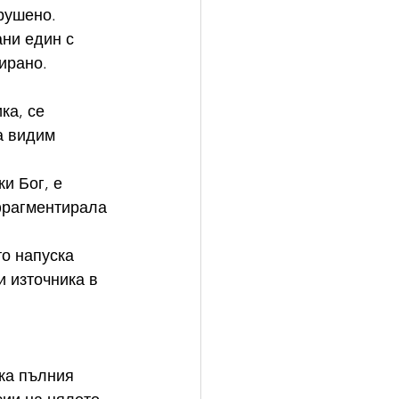
рушено. 
ни един с 
ирано.
ка, се 
а видим 
и Бог, е 
фрагментирала 
о напуска 
и източника в 
жа пълния 