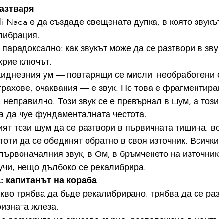
разтваря
i Nada е да създаде свещената дупка, в която звукът
либрация.
 парадоксално: как звукът може да се разтвори в зву
 крие ключът.
кидневния ум — повтарящи се мисли, необработени 
трахове, очаквания — е звук. Но това е фрагментиран 
л неправилно. Този звук се е превърнал в шум, а тоз
а да чуе фундаменталната честота.
ят този шум да се разтвори в първичната тишина, вс
оти да се обединят обратно в своя източник. Всички 
първоначалния звук, в Ом, в бръмченето на източник
лучи, нещо дълбоко се рекалибрира.
: капитанът на кораба
акво трябва да бъде рекалибрирано, трябва да се раз
изната жлеза.