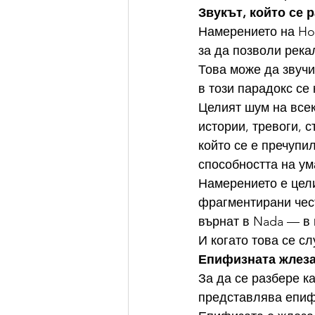
Звукът, който се 
Намерението на Hol
за да позволи река
Това може да звучи
в този парадокс се
Целият шум на все
истории, тревоги, с
който се е пречупи
способността на ум
Намерението е цели
фрагментирани чест
върнат в Nada — в 
И когато това се с
Епифизната жлеза
За да се разбере к
представлява епиф