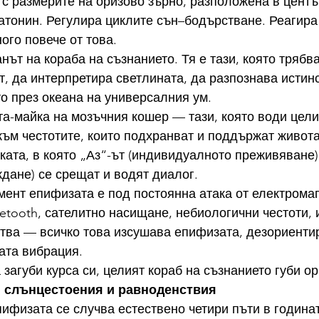
с размерите на оризово зърно, разположена в центъ
тонин. Регулира циклите сън–бодърстване. Реагира 
ого повече от това.
нът на кораба на съзнанието. Тя е тази, която трябв
, да интерпретира светлината, да разпознава истинс
о през океана на универсалния ум.
а-майка на мозъчния кошер — тази, която води цели
към честотите, които подхранват и поддържат живота
чката, в която „Аз“-ът (индивидуалното преживяване)
дане) се срещат и водят диалог.
ент епифизата е под постоянна атака от електромаг
etooth, сателитно насищане, небиологични честоти, 
тва — всичко това изсушава епифизата, дезориентир
ата вибрация.
 загуби курса си, целият кораб на съзнанието губи о
: слънцестоения и равноденствия
ифизата се случва естествено четири пъти в година