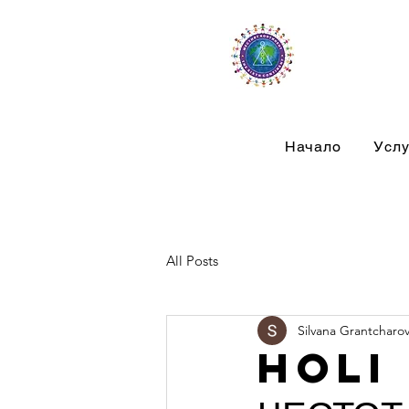
Начало
Услу
All Posts
Silvana Grantcharo
HOLI 