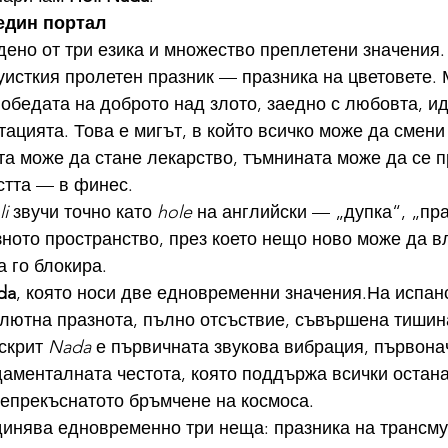
 един портал
одено от три езика и множество преплетени значения.
уисткия пролетен празник — празника на цветовете. 
победата на доброто над злото, заедно с любовта, ид
тацията. Това е мигът, в който всичко може да смени
та може да стане лекарство, тъмнината може да се п
стта — в финес.
i
 звучи точно като 
hole
 на английски — „дупка“, „пра
зното пространство, през което нещо ново може да в
а го блокира.
da
, която носи две едновременни значения.На испан
олютна празнота, пълно отсъствие, съвършена тишина
скрит 
Nada
 е първичната звукова вибрация, първона
аменталната честота, която поддържа всички остана
непрекъснатото бръмчене на космоса.
динява едновременно три неща: празника на трансму