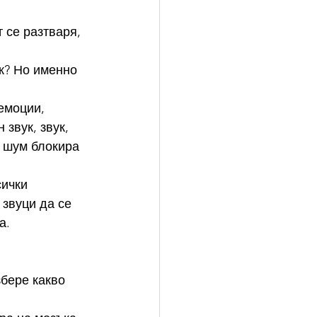
 се разтваря, 
к? Но именно 
емоции, 
звук, звук, 
и шум блокира 
ички 
звуци да се 
а.
бере какво 