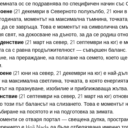
земната ос се подравнява по специфичен начин със 
тоене
 (21 декември в Северното полукълбо, 21 юни в
годината, моментът на максимална тъмнина, точката,
 да се завръща. Това е моментът на символична смър
я свят, на докосване на дъното, за да се родиш отно
денствие
 (21 март на север, 21 септември на юг) е м
та са с равна продължителност — съвършен баланс. 
не, на прераждане, на полагане на семето, което ще
.
оене
 (21 юни на север, 21 декември на юг) е най-дъл
 на максимална светлина, точката, в която енергията
тът на празнуване, изобилие и приближаваща жътва
нствие
 (21 септември на север, 21 март на юг) отнов
о този път балансът на слизането. Това е моментът н
ъбиране на посятото и на подготовка за зимата.
моменти се отваря портал — свещена дупка, простран
рението е Holi Nada да бъде отбелязвана именно то