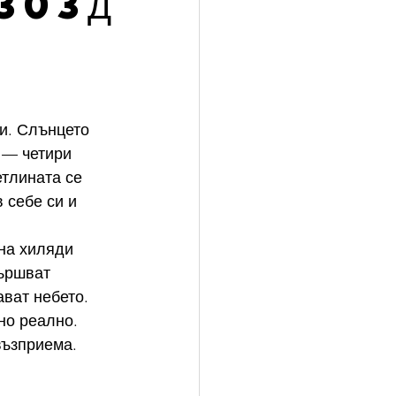
 303Д
и. Слънцето 
 — четири 
етлината се 
 себе си и 
на хиляди 
вършват 
ават небето.
но реално. 
възприема. 