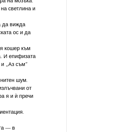
ра на мозъка. 
на светлина и 
а да вижда 
ката ос и да 
я кошер към 
. И епифизата 
 и „Аз съм“ 
нитен шум. 
излъчвани от 
а я и ѝ пречи 
риентация.
та — в 