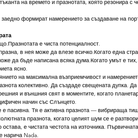
тъканта на времето и празнотата, която резонира с ч
 заедно формират намерението за създаване на порт
рата
що.Празнотата е чиста потенциалност.
 празна, в нея може да влезе всичко.Когато една стра
може да бъде написана всяка дума.Когато умът е тих,
иета ясно.
янието на максимална възприемчивост и намерението
разнота колективно. Да създаде свещената дупка. Да
ешния и външния свят в моментите, когато планетар
цифичен начин със Слънцето.
е е пасивна. Тя е активна празнота — вибрираща ти
олютната празнота, когато целият шум се е разтвори
о остава, е чистата честота на източника. Първичната
се нарича Nada.