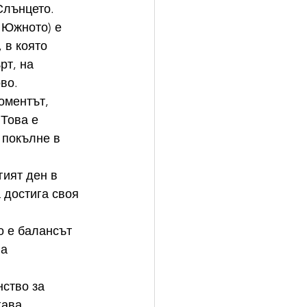
Слънцето.
 Южното) е 
 в която 
т, на 
во.
оментът, 
Това е 
 покълне в 
гият ден в 
 достига своя 
.
о е балансът 
а 
ство за 
гава.