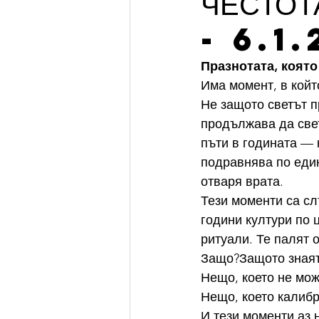
ЧЕСТОТ
- 6.1
Празнотата, коят
Има момент, в койт
Не защото светът п
продължава да свет
пъти в годината — 
подравнява по един
отваря врата.
Тези моменти са с
години култури по 
ритуали. Те палят 
Защо?Защото знаят,
Нещо, което не мож
Нещо, което калибр
И тези моменти аз 