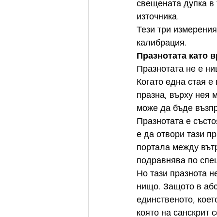
свещената дупка в 
източника.
Тези три измерения
калибрация.
Празнотата като в
Празнотата не е ни
Когато една стая е
празна, върху нея 
може да бъде възпр
Празнотата е състо
е да отвори тази п
портала между вътр
подравнява по спе
Но тази празнота н
нищо. Защото в абс
единственото, коет
която на санскрит 