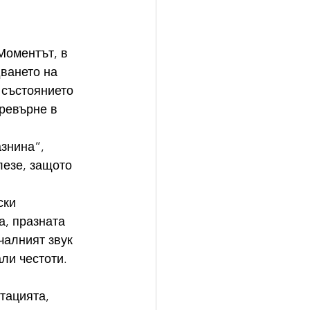
Моментът, в 
ването на 
 състоянието 
ревърне в 
знина“, 
лезе, защото 
ски 
, празната 
чалният звук 
ли честоти. 
тацията, 