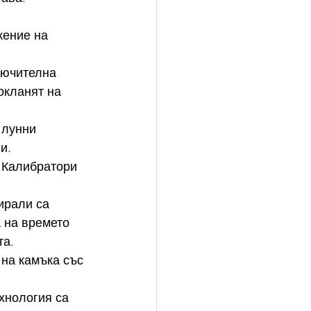
жение на 
лючителна 
окланят на 
 лунни 
и. 
 Калибратори 
ирали са 
 на времето 
та.
 на камъка със 
хнология са 