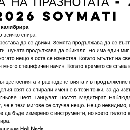
А НА ПРАЗНОТАТА -
.2026 soymati
о калибрира
о всичко спира.
рестава да се движи. Земята продължава да се върт
и. Луната продължава да обикаля. Но има един миг
когато нещо в оста се измества. Когато ъгълът на св
 много специфичен начин. Когато времето се сгъва в
лънцестоенията и равноденствията и в продължение 
целия свят са спирали именно в тези точки, за да из
огньове. Пеят. Танцуват. Постят. Медитират. Наблюд
 че в тези мигове се случва нещо. Нещо невидимо, 
е да бъде измерено с инструменти, но което тялото 
ира.
наричам 
Holi Nada
.