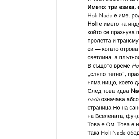
Името: три езика,
Holi Nada е име, р
Holi
 е името на инд
който се празнува 
пролетта и трансму
си — когато отрова
светлина, а плътно
В същото време 
Hol
„сляпо петно“, пра
няма нищо, което д
След това идва 
Na
nada
 означава абс
страница.Но на сан
на Вселената, фунд
Това е Ом. Това е 
Така Holi Nada обе