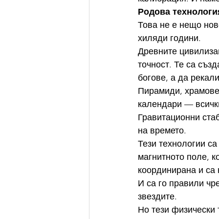
Родова технологи
Това не е нещо нов
хиляди години.
Древните цивилизац
точност. Те са създ
богове, а да рекал
Пирамиди, храмове,
календари — всички
Гравитационни стаб
на времето.
Тези технологии са
магнитното поле, к
координирана и са 
И са го правили чр
звездите.
Но тези физически 