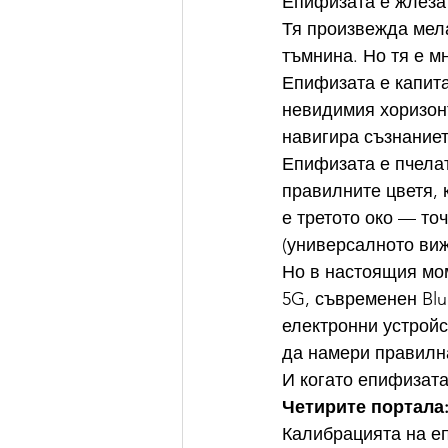
Епифизата е жлеза 
Тя произвежда мела
тъмнина. Но тя е мн
Епифизата е капита
невидимия хоризонт
навигира съзнаниет
Епифизата е пчелат
правилните цветя, 
е третото око — то
(универсалното виж
Но в настоящия мом
5G, съвременен Blu
електронни устройс
да намери правилн
И когато епифизата
Четирите портала
Калибрацията на еп