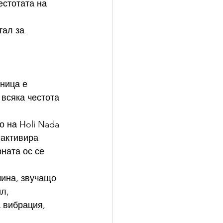
естотата на 
ал за 
ница е 
 всяка честота 
 на Holi Nada 
 активира 
ната ос се 
шина, звучащо 
л, 
 вибрация, 