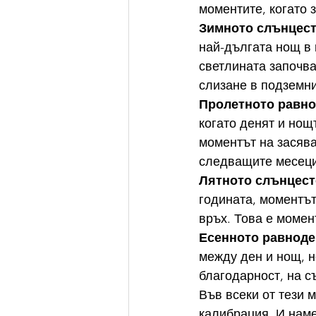
моментите, когато 
Зимното слънцес
най-дългата нощ в 
светлината започва
слизане в подземни
Пролетното равно
когато денят и нощ
моментът на засява
следващите месеци
Лятното слънцест
годината, моментът
връх. Това е момен
Есенното равноде
между ден и нощ, н
благодарност, на с
Във всеки от тези 
калибрация. И наме