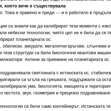
я, която вече е съществувала
о. Това е правено и преди — и е работило в продъл
ии са знаели как да калибрират тези моменти с изк
али небесни технологии, чиято цел не е била да се п
ибрират планетарната ос.
 обелиски, зикурати, мегалитни кръгове, слънчеви и
 тези структури са били биологични квантови машин
илизатори. Антени за приемане на планетарната ос.
 подравнявали светлината с истинската ос, стабилиз
оригирали са ъгъла на грешката, поддържали са оста
калибрирали ума, биологията, емоцията и територия
ез честота, звук, геометрия и прецизно подравняване
технологии са били само контейнерът. Истинската те