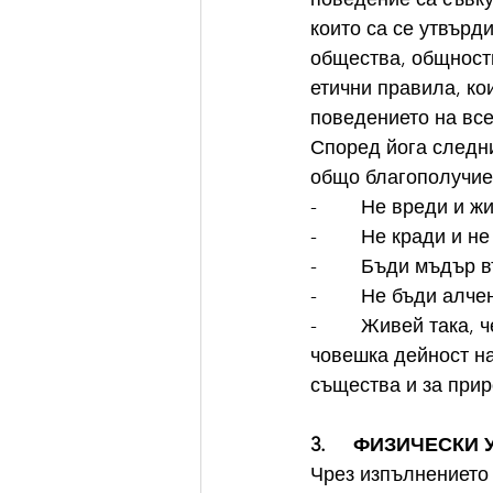
които са се утвърд
общества, общности
етични правила, ко
поведението на все
Според йога следни
общо благополучие
-        Не вреди и 
-        Не кради и
-        Бъди мъдър
-        Не бъди алч
-        Живей така
човешка дейност на
същества и за прир
3.     ФИЗИЧЕСК
Чрез изпълнението