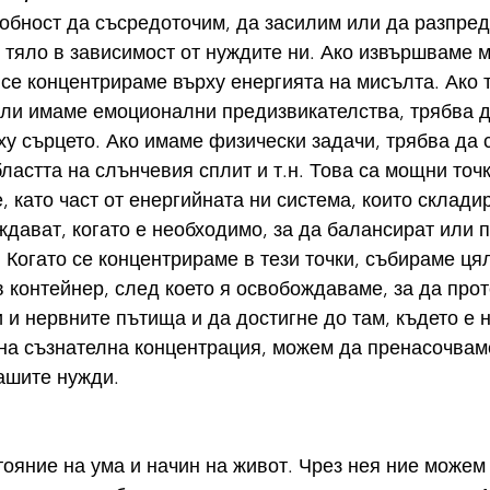
обност да съсредоточим, да засилим или да разпре
 тяло в зависимост от нуждите ни. Ако извършваме 
 се концентрираме върху енергията на мисълта. Ако 
ли имаме емоционални предизвикателства, трябва д
у сърцето. Ако имаме физически задачи, трябва да с
ластта на слънчевия сплит и т.н. Това са мощни точк
, като част от енергийната ни система, които склади
ждават, когато е необходимо, за да балансират или 
. Когато се концентрираме в тези точки, събираме ця
в контейнер, след което я освобождаваме, за да прот
 и нервните пътища и да достигне до там, където е 
на съзнателна концентрация, можем да пренасочваме
шите нужди.    
ояние на ума и начин на живот. Чрез нея ние можем