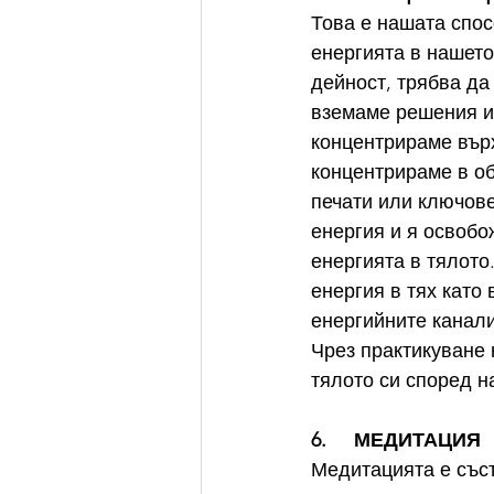
Това е нашата спос
енергията в нашето
дейност, трябва да
вземаме решения и
концентрираме върх
концентрираме в об
печати или ключове
енергия и я освобо
енергията в тялото
енергия в тях като 
енергийните канали
Чрез практикуване 
тялото си според на
6.     МЕДИТАЦИЯ
Медитацията е съст