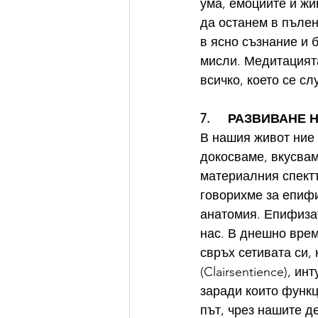
ума, емоциите и жи
да останем в пълен
в ясно съзнание и 
мисли. Медитацията
всичко, което се слу
7.     РАЗВИВАНЕ
В нашия живот ние 
докосваме, вкусваме
материалния спектъ
говорихме за епифи
анатомия. Епифизат
нас. В днешно врем
свръх сетивата си, 
(Clairsentience), ин
заради които функц
път, чрез нашите д