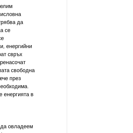
делим 
мисловна 
трябва да 
а се 
е 
и, енергийни 
рат свръх 
пренасочат 
лата свободна 
ече през 
необходима. 
 енергията в 
 да овладеем 