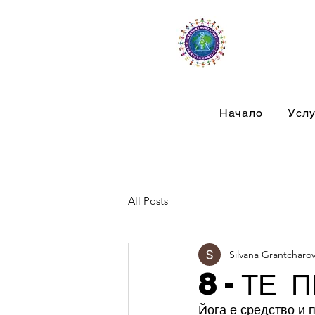
Начало
Услу
All Posts
Silvana Grantcharo
8-ТЕ П
Йога е средство и 