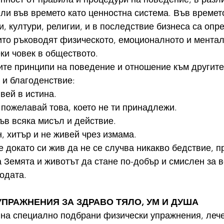
или във времето като ценностна система. Във времет
, култури, религии, и в последствие бизнеса са опр
ито ръководят физическото, емоционалното и ментал
ки човек в обществото.
те принципи на поведение и отношение към другите 
 и благоденствие:
живей в истина.
 не пожелавай това, което не ти принадлежи.
 във всяка мисъл и действие.
ен, хитър и не живей чрез измама.
, че докато си жив да не се случва никакво бедствие, 
 Земята и животът да стане по-добър и смислен за в
одата.
И УПРАЖНЕНИЯ ЗА ЗДРАВО ТЯЛО, УМ И ДУША
 на специално подбрани физически упражнения, леч