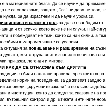
 е в материалните блага. Да се научим да приемаме
 да не се оплакваме, защото „Бог“ ни дава не това, к
е нужда, за да израстнем и да научим урока си.
дисциплина и самоконтрол
, 
за да се освободим от 
авици и от всичко, което вече не ни служи. Най-сигу
ата и побеждават не тези, които са най-силни, а тези
способими към променящите се условия.
а ситуация за 
повишаване и разширяване на съзн
на душата, която трупа опит и знание и повишава опит
чки приказки, легенди и митове.
ОРМИ КАК ДА СЕ ОТНАСЯМЕ КЪМ ДРУГИТЕ
традиции са били налагани правила, чрез които хорат
делини норми на поведение, за да живеят заедно в
жии заповеди, „крумовите закони“ и по-късно съдебна
ани и институции, които да следят за спазване на пр
ия, вътрешния контрол и др. Етиката и етичните норм
пност от правила и процедури на поведение, в разли