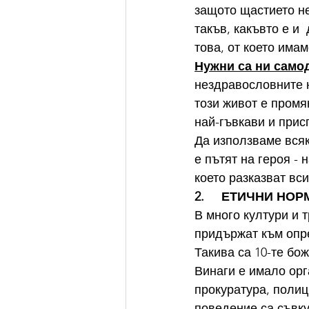
защото щастието не
такъв, какъвто е и 
това, от което имам
Нужни са ни само
нездравословните н
този живот е промян
най-гъвкави и при
Да използваме всяк
е пътят на героя - 
което разказват вси
2.     ЕТИЧНИ Н
В много култури и 
придържат към опре
Такива са 10-те бо
Винаги е имало орг
прокуратура, полиц
поведение са съвку