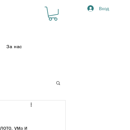
Вход
За нас
лото, умa и 