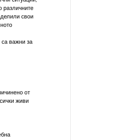
о различните 
еделили свои 
ното 
са важни за 
причинено от 
сички живи 
ебна 