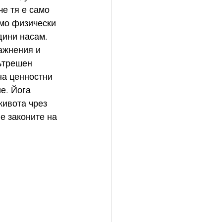
е тя е само 
амо физически 
дини насам. 
ажнения и 
ътрешен 
на ценностни 
е. Йога 
ивота чрез 
е законите на 