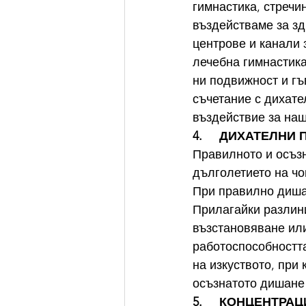
гимнастика, стречи
въздействаме за зд
центрове и канали 
лечебна гимнастика
ни подвижност и гъ
съчетание с дихате
въздействие за наш
4.     ДИХАТЕЛНИ
Правилното и осъзн
дълголетието на чо
При правилно дишан
Прилагайки разлини
възстановяване ил
работоспособността
на изкуството, при
осъзнатото дишане
5.     КОНЦЕНТРАЦ