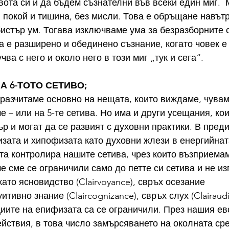
вота си и да бъдем съзнателни във всеки един миг. 
 покой и тишина, без мисли. Това е обръщане навътр
бистър ум. Тогава изключваме ума за безразборните 
 е разширено и обединено съзнание, когато човек е 
чва с него и около него в този миг „тук и сега“. 
 НА 6-ТОТО СЕТИВО;
разчитаме основно на нещата, които виждаме, чувам
 – или на 5-те сетива. Но има и други усещания, кои
р и могат да се развият с духовни практики. В пред
зата и хипофизата като духовни жлези в енергийнат
а контролира нашите сетива, чрез които възприемам
е сме се ограничили само до петте си сетива и не и
като ясновидство (Clairvoyance), свръх осезание 
туитивно знание (Claircognizance), 
свръх слух (Clairaudi
иите на 
епифизата са се ограничили. През нашия е
ействия, в това число замърсяването на околната сре