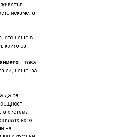
 животът 
оето искаме, а 
рното нещо в 
, които са 
анието
 – това 
а си, нещо, за 
а да се 
 общност. 
та система. 
авилата като 
и на 
чни ситуации, 