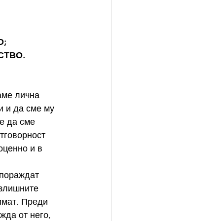
О;
СТВО.
аме лична 
 и да сме му 
е да сме 
тговорност 
оценно и в 
 пораждат 
излишните 
имат. Преди 
да от него, 