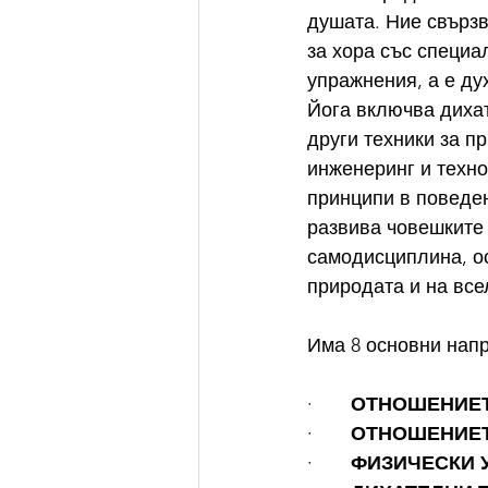
душата. Ние свързв
за хора със специа
упражнения, а е ду
Йога включва диха
други техники за п
инженеринг и техно
принципи в поведен
развива човешките 
самодисциплина, ос
природата и на все
Има 8 основни нап
·       
ОТНОШЕНИЕТ
·       
ОТНОШЕНИЕТ
·       
ФИЗИЧЕСКИ 