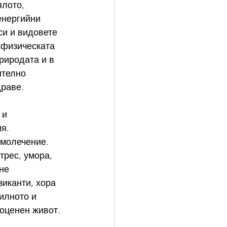
лото, 
енергийни 
си и видовете 
 физическата 
риродата и в 
ително 
драве.
 и 
я.
амолечение. 
трес, умора, 
не 
иканти, хора 
илното и 
оценен живот. 