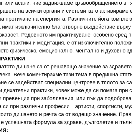
нг или асани, ние задвижваме кръвообращението в тя
равето на всички органи и системи като активираме 
за протичане на енергията. Различните йога комплек
 имат изключително благотворно въздействие върху
вкавост. Редовното им практикуване, особено сред п
лни практики и медитация, е от изключително полож
ето физическо, емоционално, ментално и духовно з
 ПРАКТИКИ
атото дишане са от решаващо значение за здравето
века. Вече коментирахме тази тема в предишна стати
е се задействат специални центрове в тялото за с
 дихателни практики, човек може да си помага при с
и превенция при заболявания, или пък да подобрява
 си при различни професии – артисти, спортисти, муз
 които дишането и речта са от водещо значение. Прав
 е успешната формула за здраве, дълголетие и пълн
ИЯ;