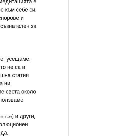
 Медитацията е 
е към себе си, 
спорове и 
съзнателен за 
е, усещаме, 
то не са в 
ишна статия 
а ни 
е света около 
зползваме 
ence) и други, 
волюционен 
да, 