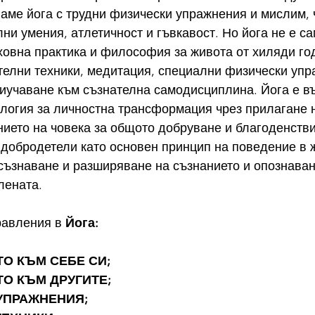
аме йога с трудни физически упражнения и мислим, ч
лни умения, атлетичност и гъвкавост. Но йога не е с
ховна практика и философия за живота от хиляди го
телни техники, медитация, специални физически упр
риучаване към съзнателна самодисциплина. Йога е в
логия за личностна трансформация чрез прилагане 
ието на човека за общото добруване и благоденстви
добродетели като основен принцип на поведение в ж
ъзнаване и разширяване на съзнанието и опознаван
лената.
равления в
 Йога:
О КЪМ СЕБЕ СИ;
О КЪМ ДРУГИТЕ;
УПРАЖНЕНИЯ;