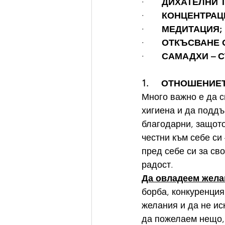
·       
ДИХАТЕЛНИ Т
·       
КОНЦЕНТРАЦ
·       
МЕДИТАЦИЯ;
·       
ОТКЪСВАНЕ О
·       
САМАДХИ – 
1.     ОТНОШЕНИ
Много важно е да с
хигиена и да поддъ
благодарни, защото
честни към себе си
пред себе си за св
радост.
Да овладеем жела
борба, конкуренция
желания и да не ис
да пожелаем нещо, 