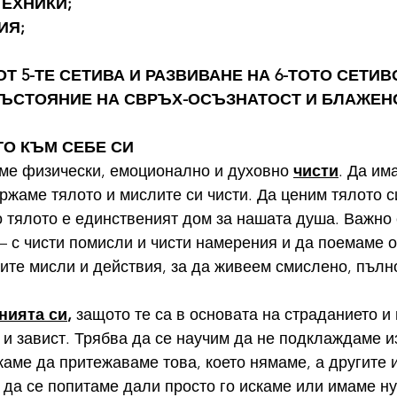
ЕХНИКИ; 
ИЯ;
Т 5-ТЕ СЕТИВА И РАЗВИВАНЕ НА 6-ТОТО СЕТИВ
СЪСТОЯНИЕ НА СВРЪХ-ОСЪЗНАТОСТ И БЛАЖЕН
ЕТО КЪМ СЕБЕ СИ
ме физически, емоционално и духовно 
чисти
. Да им
ржаме тялото и мислите си чисти. Да ценим тялото си
 тялото е единственият дом за нашата душа. Важно 
 – с чисти помисли и чисти намерения и да поемаме о
оите мисли и действия, за да живеем смислено, пълн
нията си
, 
защото те
са в основата на страданието и
 и завист. Трябва да се научим да не подклаждаме 
каме да притежаваме това, което нямаме, а другите 
да се попитаме дали просто го искаме или имаме нуж