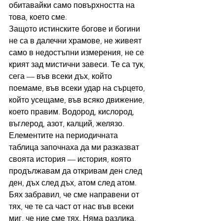
обитавайки само повърхността на 
това, което сме.
Защото истинските богове и богини 
не са в далечни храмове, не живеят 
само в недостъпни измерения, не се 
крият зад мистични завеси. Те са тук, 
сега — във всеки дъх, който 
поемаме, във всеки удар на сърцето, 
който усещаме, във всяко движение, 
което правим. Водород, кислород, 
въглерод, азот, калций, желязо. 
Елементите на периодичната 
таблица започнаха да ми разказват 
своята история — история, която 
продължавам да откривам ден след 
ден, дъх след дъх, атом след атом.
Бях забравил, че сме направени от 
тях, че те са част от нас във всеки 
миг, че ние сме тях. Няма разлика, 