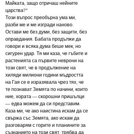
Майката, защо отричаш нейните 
царства?“
Този въпрос преобърна ума ми, 
разби ме и ме изгради наново. 
Остави ме без думи, без защити, без 
оправдания. Бабата продължи да 
говори и всяка дума беше мек, но 
сигурен удар. Тя ми каза, че гъбите и 
растенията са първите неврони на 
този свят, че в продължение на 
хиляди милиони години мъдростта 
на Гая се е изразявала чрез тях, че 
те познават Земята по начини, които 
ние, хората — скорошни пришълци 
— едва можем да си представим.
Каза ми, че ако наистина искам да се 
свържа със Земята, ако искам да 
разговарям с горите и планините за 
съзнанието на този свят, трябва да 