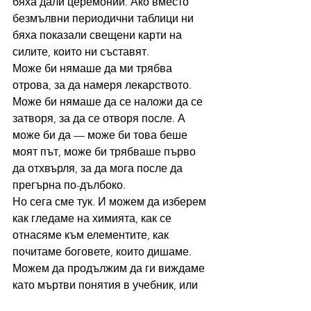
бяха дали церемонии. Ако вместо 
безмълвни периодични таблици ни 
бяха показали свещени карти на 
силите, които ни съставят.
Може би нямаше да ми трябва 
отрова, за да намеря лекарството. 
Може би нямаше да се наложи да се 
затворя, за да се отворя после. А 
може би да — може би това беше 
моят път, може би трябваше първо 
да отхвърля, за да мога после да 
прегърна по-дълбоко.
Но сега сме тук. И можем да изберем 
как гледаме на химията, как се 
отнасяме към елементите, как 
почитаме боговете, които дишаме. 
Можем да продължим да ги виждаме 
като мъртви понятия в учебник, или 
можем да започнем да ги виждаме 