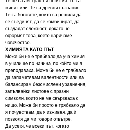
Те не са абстрактни понятия. Те са 
живи сили. Те са древни съзнания. 
Те са боговете, които са решили да 
се съединят, да се комбинират, да 
създадат сложност, докато не 
оформят това, което наричаме 
човечество.
ХИМИЯТА КАТО ПЪТ
Може би не е трябвало да уча химия 
в училище по начина, по който ми я 
преподаваха. Може би не е трябвало 
да запаметявам валентности или да 
балансирам безсмислени уравнения, 
запълвайки листове с празни 
символи, които не ме свързваха с 
нищо. Може би просто е трябвало да 
я почувствам, да я изживея, да ѝ 
позволя да ми говори отвътре.
Да усетя, че всеки път, когато 