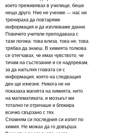
което преживявах в училище, беше 
нещо друго. Ние не учехме — нас ни 
тренираха да повтаряме 
информация и да изплюваме данни. 
Повечето учители преподаваха с 
тази логика: това влиза, това не; това 
трябва да знаеш. В химията толкова 
се отегчавах, че имах чувството, че 
тичам на състезание и се надпревам, 
за да напълня главата си с 
информация, която на следващия 
ден ще изчезне. Никога не ни 
показаха магията на химията, нито 
на математиката, и мозъкът ми 
тотално ги отричаше и блокира 
всичко свързано с тях.
Спомням си последния си изпит по 
химия. Не можах да го довърша. 