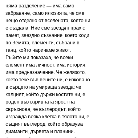
няма разделение — има само 
забравяне, само илюзията, че сме 
нещо отделно от вселената, която ни 
е създала. Ние сме звездeн прах с 
памет, звездно съзнание, което ходи 
по Земята, елементи, събрани в 
танц, който наричаме живот.
Гъбите ми показаха, че всеки 
елемент има личност, има история, 
има предназначение. Че желязото, 
което тече във вените ни, е изковано 
в сърцето на умираща звезда; че 
калцият, който държи костите ни, е 
роден във взривната ярост на 
свръхнова; че въглеродът, който 
изгражда всяка клетка в тялото ни, е 
същият въглерод, който образува 
диаманти, дървета и планини.