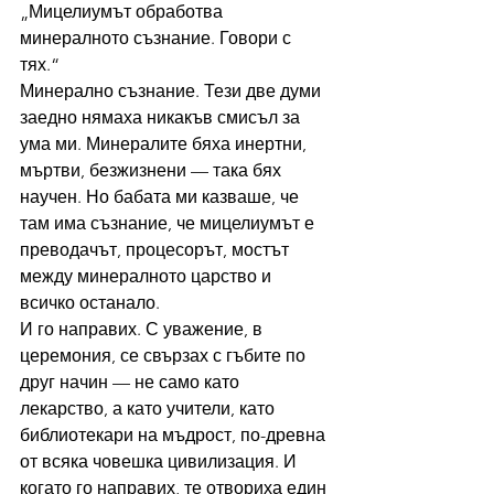
„Мицелиумът обработва 
минералното съзнание. Говори с 
тях.“
Минерално съзнание. Тези две думи 
заедно нямаха никакъв смисъл за 
ума ми. Минералите бяха инертни, 
мъртви, безжизнени — така бях 
научен. Но бабата ми казваше, че 
там има съзнание, че мицелиумът е 
преводачът, процесорът, мостът 
между минералното царство и 
всичко останало.
И го направих. С уважение, в 
церемония, се свързах с гъбите по 
друг начин — не само като 
лекарство, а като учители, като 
библиотекари на мъдрост, по-древна 
от всяка човешка цивилизация. И 
когато го направих, те отвориха един 