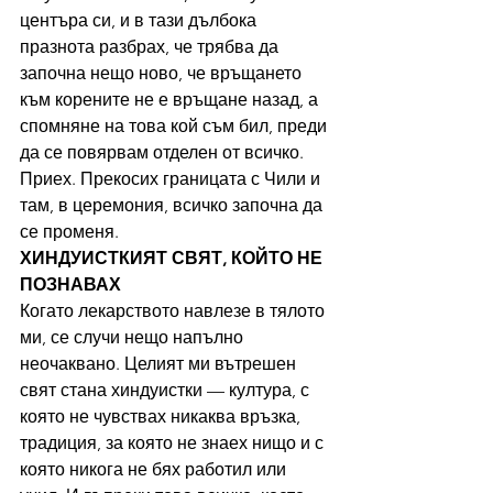
центъра си, и в тази дълбока 
празнота разбрах, че трябва да 
започна нещо ново, че връщането 
към корените не е връщане назад, а 
спомняне на това кой съм бил, преди 
да се повярвам отделен от всичко.
Приех. Прекосих границата с Чили и 
там, в церемония, всичко започна да 
се променя.
ХИНДУИСТКИЯТ СВЯТ, КОЙТО НЕ 
ПОЗНАВАХ
Когато лекарството навлезе в тялото 
ми, се случи нещо напълно 
неочаквано. Целият ми вътрешен 
свят стана хиндуистки — култура, с 
която не чувствах никаква връзка, 
традиция, за която не знаех нищо и с 
която никога не бях работил или 