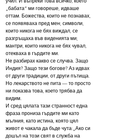
учил. И въпреки това всичко, което 
„бабата“ ми говореше, идваше 
оттам. Божества, които не познавах, 
се появяваха пред мен; символи, 
които никога не бях виждал, се 
разгръщаха във виденията ми; 
мантри, които никога не бях чувал, 
отекваха в гърдите ми.
Не разбирах какво се случва. Защо 
Индия? Защо тези богове? Аз идвах 
от други традиции, от други пътища. 
Но лекарството не пита — то просто 
ни показва това, което трябва да 
видим.
И сред цялата тази странност една 
фраза прониза гърдите ми като 
мълния, като истина, която цял 
живот е чакала да бъде чута:„Ако си 
дошъл на този свят в служба на 