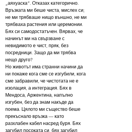
„аяхуаска“. Отказах категорично. 
Връзката ми беше чиста, мислех си; 
не ми трябваше нищо външно, не ми 
трябваха растения или церемонии. 
Бях си самодостатъчен. Вярвах, че 
начинът ми на свързване с 
невидимото е чист, пряк, без 
посредници. Защо да ми трябва 
нещо друго?
Но животът има странни начини да 
ни покаже кога сме се изгубили, кога 
сме забравили, че чистотата не е 
изолация, а интеграция. Бях в 
Мендоса, Аржентина, напълно 
изгубен, без да знам накъде да 
поема. Цялото ми същество беше 
прекъснало връзка — като 
разхлабен кабел насред буря. Бях 
загубил посоката си, бях загубил 