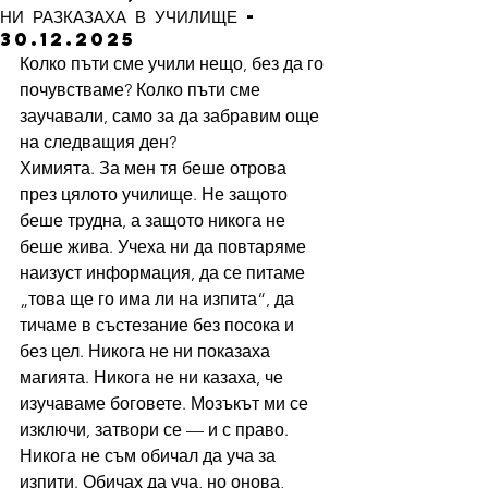
НИ РАЗКАЗАХА В УЧИЛИЩЕ -
30.12.2025
Колко пъти сме учили нещо, без да го 
почувстваме? Колко пъти сме 
заучавали, само за да забравим още 
на следващия ден?
Химията. За мен тя беше отрова 
през цялото училище. Не защото 
беше трудна, а защото никога не 
беше жива. Учеха ни да повтаряме 
наизуст информация, да се питаме 
„това ще го има ли на изпита“, да 
тичаме в състезание без посока и 
без цел. Никога не ни показаха 
магията. Никога не ни казаха, че 
изучаваме боговете. Мозъкът ми се 
изключи, затвори се — и с право.
Никога не съм обичал да уча за 
изпити. Обичах да уча, но онова, 