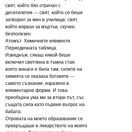
свят, който бях отричал с 
десетилетия — свят, който се беше 
затворил за мен в училище, свят, 
който вярвах за мъртъв, скучен, 
безполезен.
Атомът. Химичните елементи. 
Периодичната таблица.
Изведнъж, сякаш някой беше 
включил светлина в тъмна стая, 
която винаги е била там, силите на 
химията се оказаха боговете — 
самото съзнание, изразено в 
елементарни форми. И това 
преобърна ума ми за втори път, със 
същата сила като първия въпрос на 
бабата.
Отровата на моето образование се 
превръщаше в лекарството на моето 