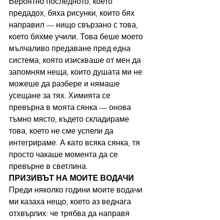
Вероятно последното, което 
предадох, бяха рисунки, които бях 
направил — нищо свързано с това, 
което бяхме учили. Това беше моето 
мълчаливо предаване пред една 
система, която изискваше от мен да 
запомням неща, които душата ми не 
можеше да разбере и нямаше 
усещане за тях. Химията се 
превърна в моята сянка — онова 
тъмно място, където складираме 
това, което не сме успели да 
интегрираме. А като всяка сянка, тя 
просто чакаше момента да се 
превърне в светлина.
ПРИЗИВЪТ НА МОИТЕ ВОДАЧИ
Преди няколко години моите водачи 
ми казаха нещо, което аз веднага 
отхвърлих: че трябва да направя 