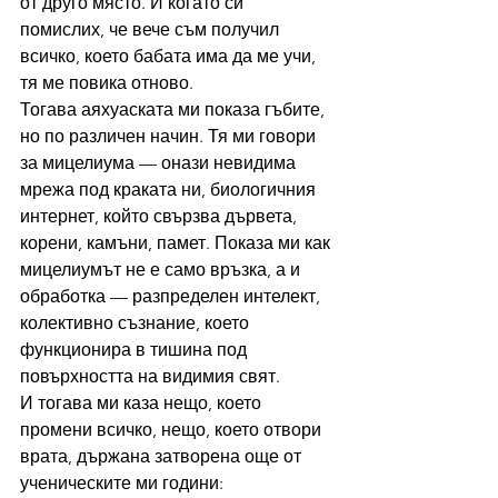
от друго място. И когато си 
помислих, че вече съм получил 
всичко, което бабата има да ме учи, 
тя ме повика отново.
Тогава аяхуаската ми показа гъбите, 
но по различен начин. Тя ми говори 
за мицелиума — онази невидима 
мрежа под краката ни, биологичния 
интернет, който свързва дървета, 
корени, камъни, памет. Показа ми как 
мицелиумът не е само връзка, а и 
обработка — разпределен интелект, 
колективно съзнание, което 
функционира в тишина под 
повърхността на видимия свят.
И тогава ми каза нещо, което 
промени всичко, нещо, което отвори 
врата, държана затворена още от 
ученическите ми години: