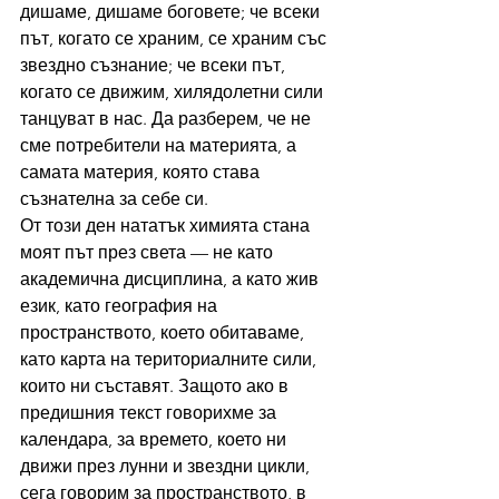
дишаме, дишаме боговете; че всеки 
път, когато се храним, се храним със 
звездно съзнание; че всеки път, 
когато се движим, хилядолетни сили 
танцуват в нас. Да разберем, че не 
сме потребители на материята, а 
самата материя, която става 
съзнателна за себе си.
От този ден нататък химията стана 
моят път през света — не като 
академична дисциплина, а като жив 
език, като география на 
пространството, което обитаваме, 
като карта на териториалните сили, 
които ни съставят. Защото ако в 
предишния текст говорихме за 
календара, за времето, което ни 
движи през лунни и звездни цикли, 
сега говорим за пространството, в 