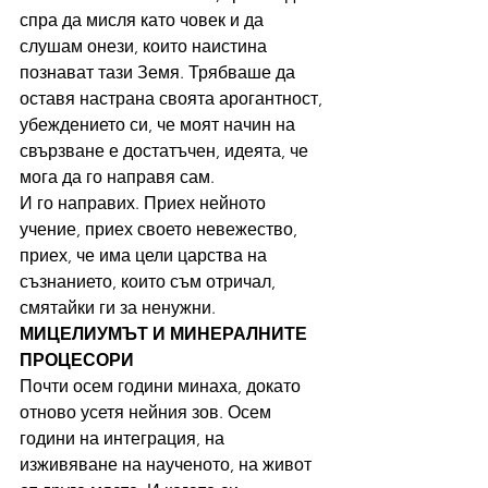
спра да мисля като човек и да 
слушам онези, които наистина 
познават тази Земя. Трябваше да 
оставя настрана своята арогантност, 
убеждението си, че моят начин на 
свързване е достатъчен, идеята, че 
мога да го направя сам.
И го направих. Приех нейното 
учение, приех своето невежество, 
приех, че има цели царства на 
съзнанието, които съм отричал, 
смятайки ги за ненужни.
МИЦЕЛИУМЪТ И МИНЕРАЛНИТЕ 
ПРОЦЕСОРИ
Почти осем години минаха, докато 
отново усетя нейния зов. Осем 
години на интеграция, на 
изживяване на наученото, на живот 