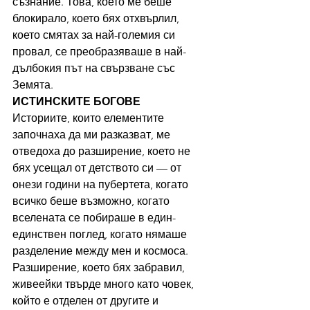
съзнание. Това, което ме беше 
блокирало, което бях отхвърлил, 
което смятах за най-големия си 
провал, се преобразяваше в най-
дълбокия път на свързване със 
Земята.
ИСТИНСКИТЕ БОГОВЕ
Историите, които елементите 
започнаха да ми разказват, ме 
отведоха до разширение, което не 
бях усещал от детството си — от 
онези години на пубертета, когато 
всичко беше възможно, когато 
вселената се побираше в един-
единствен поглед, когато нямаше 
разделение между мен и космоса. 
Разширение, което бях забравил, 
живеейки твърде много като човек, 
който е отделен от другите и 