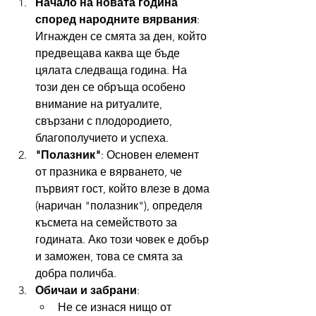
Начало на новата година 
според народните вярвания
: 
Игнажден се смята за ден, който 
предвещава каква ще бъде 
цялата следваща година. На 
този ден се обръща особено 
внимание на ритуалите, 
свързани с плодородието, 
благополучието и успеха.
"Полазник"
: Основен елемент 
от празника е вярването, че 
първият гост, който влезе в дома 
(наричан "полазник"), определя 
късмета на семейството за 
годината. Ако този човек е добър 
и заможен, това се смята за 
добра поличба.
Обичаи и забрани
:
Не се изнася нищо от 