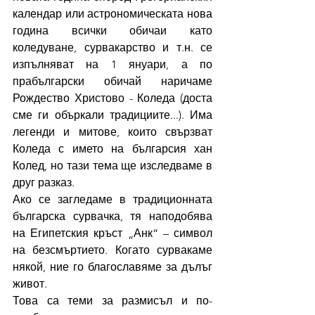
календар или астрономическата нова 
година всички обичаи като 
коледуване, сурвакарство и т.н. се 
изпълняват на 1 януари, а по 
прабългарски обичай наричаме 
Рождество Христово - Коледа (доста 
сме ги объркали традициите...). Има 
легенди и митове, които свързват 
Коледа с името на българсия хан 
Колед, но тази тема ще изследваме в 
друг разказ. 
Ако се загледаме в традиционната 
българска сурвачка, тя наподобява 
на Египетския кръст „Анк“ – символ 
на безсмъртието. Когато сурвакаме 
някой, ние го благославяме за дълъг 
живот.
Това са теми за размисъл и по-