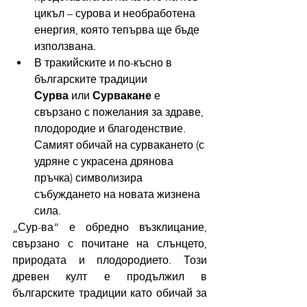
цикъл – сурова и необработена 
енергия, която тепърва ще бъде 
използвана.
В тракийските и по-късно в 
българските традиции 
Сурва
 или 
Сурвакане
 е 
свързано с пожелания за здраве, 
плодородие и благоденствие. 
Самият обичай на сурвакането (с 
удряне с украсена дрянова 
пръчка) символизира 
събуждането на новата жизнена 
сила.
„Сур-ва“ е обредно възклицание, 
свързано с почитане на слънцето, 
природата и плодородието. Този 
древен култ е продължил в 
българските традиции като обичай за 