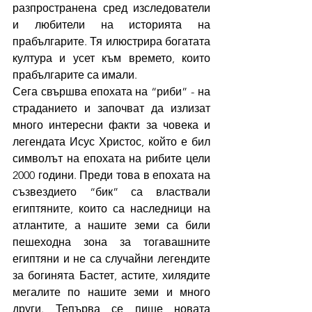
разпространена сред изследователи 
и любители на историята на 
прабългарите. Тя илюстрира богатата 
култура и усет към времето, които 
прабългарите са имали.
Сега свършва епохата на “риби” - на 
страданието и започват да излизат 
много интересни факти за човека и 
легендата Исус Христос, който е бил 
символът на епохата на рибите цели 
2000 години. Преди това в епохата на 
съзвездието “бик” са властвали 
египтяните, които са наследници на 
атлантите, а нашите земи са били 
пешеходна зона за тогавашните 
египтяни и не са случайни легендите 
за богинята Бастет, астите, хилядите 
мегалите по нашите земи и много 
други. Тепърва се пише новата 