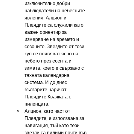
изключително добри 
наблюдатели на небесните 
явления. Алцион и 
Плеядите са служили като 
важен ориентир за 
измерване на времето и 
сезоните. Звездите от този 
куп се появяват ясно на 
небето през есента и 
зимата, което е свързано с 
тяхната календарна 
система. И до днес 
българите наричат 
Плеядите Квачката с 
пиленцата.
Алцион, като част от 
Плеядите, е използвана за 
навигация, тъй като тези 
звезди са видими почти във 