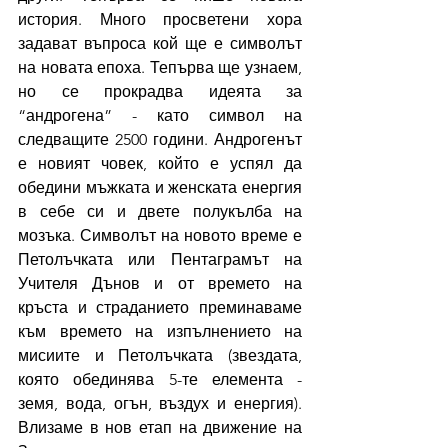
история. Много просветени хора 
задават въпроса кой ще е символът 
на новата епоха. Тепърва ще узнаем, 
но се прокрадва идеята за 
“андрогена” - като символ на 
следващите 2500 години. Андрогенът 
е новият човек, който е успял да 
обедини мъжката и женската енергия 
в себе си и двете полукълба на 
мозъка. Символът на новото време е 
Петолъчката или Пентаграмът на 
Учителя Дънов и от времето на 
кръста и страданието преминаваме 
към времето на изпълнението на 
мисиите и Петолъчката (звездата, 
която обединява 5-те елемента - 
земя, вода, огън, въздух и енергия). 
Влизаме в нов етап на движение на 