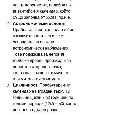
на сътворението", подобна на 
византийския календар, който 
също започва от 5508 г. пр.н.е.
Астрономически основи
: 
Прабългарският календар е бил 
изключително точен и се е 
основавал на сложни 
астрономически наблюдения. 
Това подсказва за неговия 
дълбоко древен произход и за 
вероятна отправна точка, 
свързана с важен космически 
или митологичен момент.
Цикличност
: Прабългарският 
календар е изграден върху 12-
годишни цикли и 60-годишни по-
големи периоди (12х5 = 60), което 
позволява дългосрочно 