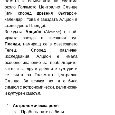
Земята и слънчевата ни система 
около Голямото Централно Слънце 
(или според древния български 
календар - това е звездата Алцион в 
съзвездието Плеяди).
Звездата 
Алцио̀н
 (Alcyone) е най-
ярката звезда в звездния куп 
Плеяди
, намиращ се в съзвездието 
Телец. Според различни 
изследвания, Алцион е имала 
особено значение за прабългарите, 
както и за други древните култури и 
се счита за Голямото Централно 
Слънце. За всички тях тя е била 
символ с астрономически, религиозен 
и културен смисъл.
Астрономическа роля
:
Прабългарите са били 