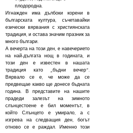
плодородна.
Игнажден има дълбоки корени в 
българската култура, съчетавайки 
езически вярвания с християнската 
традиция, и остава значим празник за 
много българи.
А вечерта на този ден, е навечерието 
на най-дългата нощ в годината, и 
този ден е известен в нашата 
традиция като „бъдни вечер“. 
Вярвало се е, че може да се 
предвещае какво ще донесе бъдната 
година. В представите на нашите 
прадеди залезът на зимното 
слънцестоене е бил моментът, в 
който Слънцето е умирало, а с 
изгрева на следващия ден, богът 
отново се е раждал. Именно този 