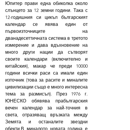
Юпитер прави една обиколка около 
слънцето за 12 земни години. Така с 
12-годишния си цикъл българският 
календар се явява един от 
първоизточниците на 
дванадесеттичната система в третото 
измерение и дава вдъхновение на 
много други нации да сътворят 
своите календари (включително и 
китайския), макар че преди 10000 
години всички раси са имали един 
източник (това за расите и миналите 
цивилизации също е много интересна 
тема за размисъл). През 1976 г. 
ЮНЕСКО обявява прабългарския 
вечен календар за най-точния в 
света, отразяващ връзката между 
Земята и останалите звездни 
обекти.В миналото новата година е 