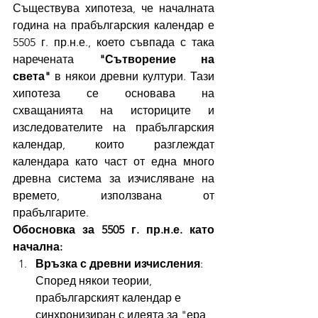
Съществува хипотеза, че началната 
година на прабългарския календар е 
5505 г. пр.н.е., което съвпада с така 
наречената 
"Сътворение на 
света"
 в някои древни култури. Тази 
хипотеза се основава на 
схващанията на историците и 
изследователите на прабългарския 
календар, които разглеждат 
календара като част от една много 
древна система за изчисляване на 
времето, използвана от 
прабългарите.
Обосновка за 5505 г. пр.н.е. като 
начална:
Връзка с древни изчисления
: 
Според някои теории, 
прабългарският календар е 
синхронизиран с идеята за "ера 