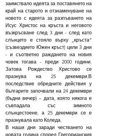
заимствало идеята за поставянето на 
край на старото и отзнаменуване на 
новото с идеята за разпъването на 
Исус Христос на кръста и неговото 
възкръсване след 3 дни - след като 
слънцето е стояло върху „кръста“ 
(съзвездието Южен кръст) цели 3 дни 
- и съответно раждането на новия 
човек тогава - преди 2000 години. 
Затова Рождество Христово се 
празнува на 25 декември.В 
последствие обредните действия у 
българите започвали на 24 декември 
(бъдни вечер) – дата, която някога е 
съвпадала със зимното 
слънцестоене, а 25 декември се е 
празнувала като Коледа.
В наши дни заради честването на 
новата година според Грегорианския 