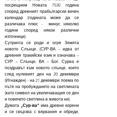
посрещнем Новата 7530 година 
според древният прабългарски вечен 
календар (годината може да се 
различава плюс -  минус няколко 
години според някои различни 
източници).
Сутринта се роди и огря Земята 
новото Слънце. (СУР-ВА – идва от 
древния тракийски език и означава – 
СУР – Слънце; ВА – Бог. Сурва е 
поздравът към новото слънце, което 
след нулевият ден на 20 декември 
(Игнажден) - на 21 декември поема по 
пътя на пробуждането на светлината 
(като символ на увеличаващия се ден 
и повечето светлина в живота ни).
Думата 
„Сур-ва“
 има древни корени 
и се свързва с вярвания и обреди, 