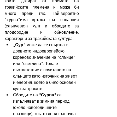
които датират от времето на 
тракийските племена и може би 
много преди тях. Най-вероятно 
"сурва"има връзка със соларния 
(слънчевия) култ и обредите за 
плодородие и обновление, 
характерни за тракийската култура. 
„Сур“
 може да се свързва с 
древното индоевропейско 
кореново значение на "слънце" 
или "светлина". Това е 
съответствие с почитането на 
слънцето като източник на живот 
и енергия, което е било основен 
култ за траките.
Обредите на 
"Сурва"
 се 
изпълняват в зимния период 
(около новогодишните 
празници), когато денят започва 