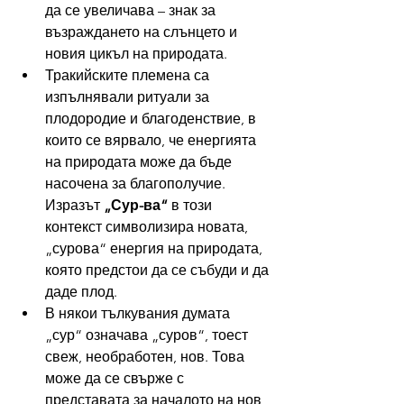
да се увеличава – знак за 
възраждането на слънцето и 
новия цикъл на природата.
Тракийските племена са 
изпълнявали ритуали за 
плодородие и благоденствие, в 
които се вярвало, че енергията 
на природата може да бъде 
насочена за благополучие. 
Изразът 
„Сур-ва“
 в този 
контекст символизира новата, 
„сурова“ енергия на природата, 
която предстои да се събуди и да 
даде плод.
В някои тълкувания думата 
„сур“ означава „суров“, тоест 
свеж, необработен, нов. Това 
може да се свърже с 
представата за началото на нов 