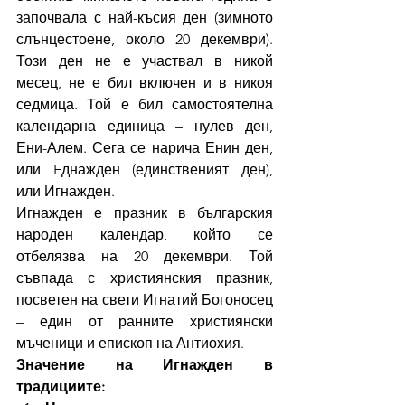
започвала с най-късия ден (зимното 
слънцестоене, около 20 декември). 
Този ден не е участвал в никой 
месец, не е бил включен и в никоя 
седмица. Той е бил самостоятелна 
календарна единица – нулев ден, 
Ени-Алем. Сега се нарича Енин ден, 
или Eднажден (единственият ден), 
или Игнажден.
Игнажден е празник в българския 
народен календар, който се 
отбелязва на 20 декември. Той 
съвпада с християнския празник, 
посветен на свети Игнатий Богоносец 
– един от ранните християнски 
мъченици и епископ на Антиохия.
Значение на Игнажден в 
традициите: