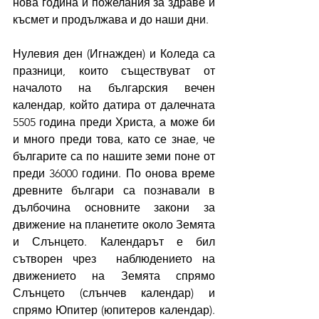
нова година и пожелания за здраве и 
късмет и продължава и до наши дни.
Нулевия ден (Игнажден) и Коледа са 
празници, които съществуват от 
началото на българския вечен 
календар, който датира от далечната 
5505 година преди Христа, а може би 
и много преди това, като се знае, че 
българите са по нашите земи поне от 
преди 36000 години. По онова време 
древните българи са познавали в 
дълбочина основните закони за 
движение на планетите около Земята 
и Слънцето. Календарът е бил 
сътворен чрез  наблюдението на 
движението на Земята спрямо 
Слънцето (слънчев календар) и 
спрямо Юпитер (юпитеров календар). 