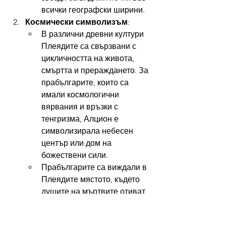
всички географски ширини.
Космически символизъм
:
В различни древни култури 
Плеядите са свързвани с 
цикличността на живота, 
смъртта и прераждането. За 
прабългарите, които са 
имали космологични 
вярвания и връзки с 
тенгризма, Алцион е 
символизирала небесен 
център или дом на 
божествени сили.
Прабългарите са виждали в 
Плеядите мястото, където 
душите на мъртвите отиват 
или където пребивават 
техните предци, такак както 