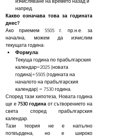
изчисляване на времето назад и 
напред.
Какво означава това за годината 
днес?
Ако приемем 5505 г. пр.н.е. за 
начална, можем да изчислим 
текущата година:
Формула
: 
Текуща година по прабългарския 
календар=2025 (новата 
година)+5505 (годината на 
началото на прабългарския 
календар) = 7530 година. 
Според тази хипотеза, Новата година 
ще е 
7530 година
 от сътворението на 
света според прабългарския 
календар.
Тази теория не е напълно 
потвърдена, но е широко 