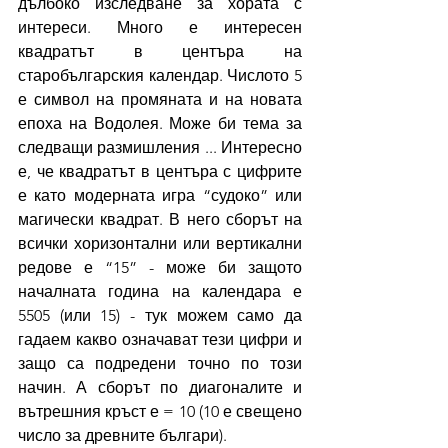
дълбоко изследване за хората с 
интереси. Много е интересен 
квадратът в центъра на 
старобългарския календар. Числото 5 
е символ на промяната и на новата 
епоха на Водолея. Може би тема за 
следващи размишления ... Интересно 
е, че квадратът в центъра с цифрите 
е като модерната игра “судоко” или 
магически квадрат. В него сборът на 
всички хоризонтални или вертикални 
редове е “15” - може би защото 
началната година на календара е 
5505 (или 15) - тук можем само да 
гадаем какво означават тези цифри и 
защо са подредени точно по този 
начин. А сборът по диагоналите и 
вътрешния кръст е = 10 (10 е свещено 
число за древните българи).