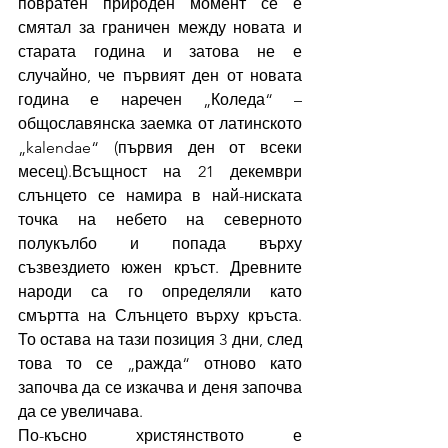
повратен природен момент се е 
смятал за граничен между новата и 
старата година и затова не е 
случайно, че първият ден от новата 
година е наречен „Коледа“ – 
общославянска заемка от латинското 
„kalendae“ (първия ден от всеки 
месец).Всъщност на 21 декември 
слънцето се намира в най-ниската 
точка на небето на северното 
полукълбо и попада върху 
съзвездието южен кръст. Древните 
народи са го определяли като 
смъртта на Слънцето върху кръста. 
То остава на тази позиция 3 дни, след 
това то се „ражда“ отново като 
започва да се изкачва и деня започва 
да се увеличава.
По-късно христянството е 