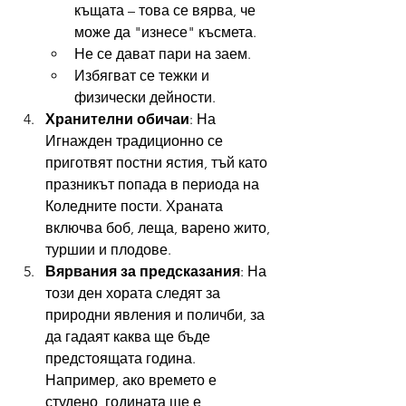
къщата – това се вярва, че 
може да "изнесе" късмета.
Не се дават пари на заем.
Избягват се тежки и 
физически дейности.
Хранителни обичаи
: На 
Игнажден традиционно се 
приготвят постни ястия, тъй като 
празникът попада в периода на 
Коледните пости. Храната 
включва боб, леща, варено жито, 
туршии и плодове.
Вярвания за предсказания
: На 
този ден хората следят за 
природни явления и поличби, за 
да гадаят каква ще бъде 
предстоящата година. 
Например, ако времето е 
студено, годината ще е 