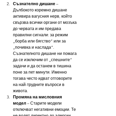
Съзнателно дишане
 – 
Дълбокото коремно дишане 
активира вагусния нерв, който 
свързва всички органи от мозъка 
до червата и им предава 
правилни сигнали: за режим 
„борба или бягство“ или за 
„почивка и наслада“. 
Съзнателното дишане ни помага 
да се изключим от „спешните“ 
задачи и да останем в тишина 
поне за пет минути. Именно 
тогава често идват отговорите 
на най-трудните въпроси в 
живота.
Промяна на мисловния 
модел
 – Старите модели 
отключват негативни емоции. Те 
не водят директно до алергии, 