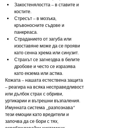
Закостенялостта – в ставите и 
костите.
Стресът – в мозъка, 
кръвоносните съдове и 
панкреаса.
Страданието от загуба или 
изоставяне може да се прояви 
като сенна хрема или синузит.
Страхът се загнездва в белите 
дробове и често се изразява 
като екзема или астма.
Кожата – нашата естествена защита 
– реагира на всяка несправедливост 
или дълбок страх с обриви, 
уртикарии и вътрешни възпаления. 
Имунната система „разпознава“ 
тези емоции като вредители и 
започва да се бори с тях, 