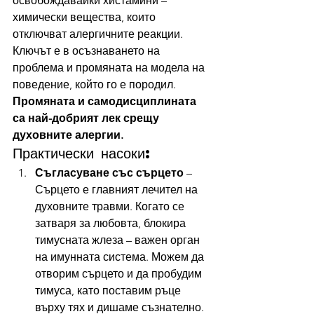
освобождавайки хистамини – 
химически вещества, които 
отключват алергичните реакции.
Ключът е в осъзнаването на 
проблема и промяната на модела на 
поведение, който го е породил.
Промяната и самодисциплината 
са най-добрият лек срещу 
духовните алергии.
Практически насоки:
Съгласуване със сърцето
 – 
Сърцето е главният лечител на 
духовните травми. Когато се 
затваря за любовта, блокира 
тимусната жлеза – важен орган 
на имунната система. Можем да 
отворим сърцето и да пробудим 
тимуса, като поставим ръце 
върху тях и дишаме съзнателно.