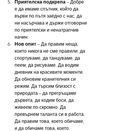
Приятелска подкрепа
 – Добре 
е да имаме спътник, който да 
върви по пътя заедно с нас, да 
ни насърчава и държи отговорни 
по приятелски и ненатрапчив 
начин.
Нов опит
 – Да правим неща, 
които никога не сме правили: да 
спортуваме, да танцуваме, да 
пеем, да рисуваме. Да водим 
дневник на красивите моменти. 
Да обновим хранителния си 
режим. Да търсим близост с 
природата – да прегръщаме 
дървета, да ходим боси, да 
живеем по-скромно. Да 
превърнем таланта си в работа. 
Да правим това, което обичаме, 
и да обичаме това, което 