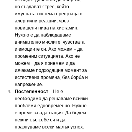
но създават стрес, който 
имунната система превръща в 
алергични реакции, чрез 
повишени нива на хистамин. 
Нужно е да наблюдаваме 
внимателно мислите, чувствата 
и емоциите си. Ако можем – да 
променим ситуацията. Ако не 
можем – да я приемем и да 
изчакаме подходящия момент за 
естествена промяна, без борба и 
напрежение.
Постепенност
 – Не е 
необходимо да решаваме всички 
проблеми едновременно. Нужно 
е време за адаптация. Да бъдем 
нежни със себе си и да 
празнуваме всеки малък успех.