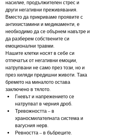
насилие, продължителен стрес и 
други негативни преживявания. 
Вместо да прикриваме проявите с 
антихистамини и медикаменти, е 
необходимо да се обърнем навътре и 
да разберем собствените си 
емоционални травми.
Нашите клетки носят в себе си 
отпечатък от негативни емоции, 
натрупвани не само през този, но и 
през хиляди предишни животи. Така 
бремето на миналото остава 
заключено в тялото.
Гневът и напрежението се 
натрупват в черния дроб.
Тревожността – в 
храносмилателната система и 
вагусния нерв.
Ревността – в бъбреците.