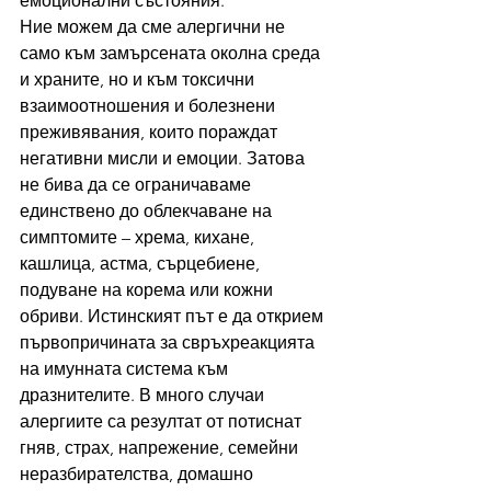
емоционални състояния.
Ние можем да сме алергични не 
само към замърсената околна среда 
и храните, но и към токсични 
взаимоотношения и болезнени 
преживявания, които пораждат 
негативни мисли и емоции. Затова 
не бива да се ограничаваме 
единствено до облекчаване на 
симптомите – хрема, кихане, 
кашлица, астма, сърцебиене, 
подуване на корема или кожни 
обриви. Истинският път е да открием 
първопричината за свръхреакцията 
на имунната система към 
дразнителите. В много случаи 
алергиите са резултат от потиснат 
гняв, страх, напрежение, семейни 
неразбирателства, домашно 