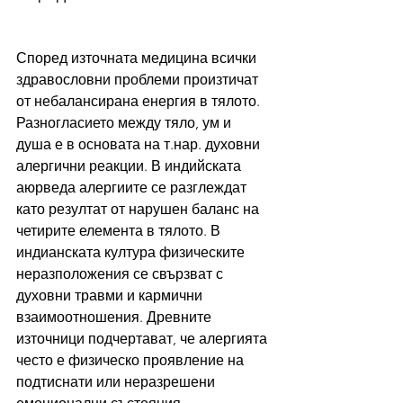
Според източната медицина всички 
здравословни проблеми произтичат 
от небалансирана енергия в тялото. 
Разногласието между тяло, ум и 
душа е в основата на т.нар. духовни 
алергични реакции. В индийската 
аюрведа алергиите се разглеждат 
като резултат от нарушен баланс на 
четирите елемента в тялото. В 
индианската култура физическите 
неразположения се свързват с 
духовни травми и кармични 
взаимоотношения. Древните 
източници подчертават, че алергията 
често е физическо проявление на 
подтиснати или неразрешени 