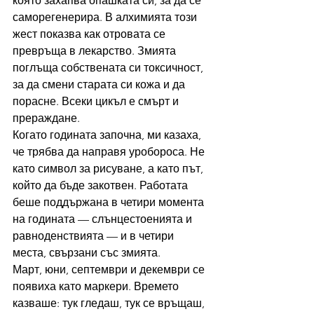
която захапва опашката си, за да се 
саморегенерира. В алхимията този 
жест показва как отровата се 
превръща в лекарство. Змията 
поглъща собствената си токсичност, 
за да смени старата си кожа и да 
порасне. Всеки цикъл е смърт и 
прераждане.
Когато годината започна, ми казаха, 
че трябва да направя уробороса. Не 
като символ за рисуване, а като път, 
който да бъде закотвен. Работата 
беше поддържана в четири момента 
на годината — слънцестоенията и 
равноденствията — и в четири 
места, свързани със змията.
Март, юни, септември и декември се 
появиха като маркери. Времето 
казваше: тук гледаш, тук се връщаш, 