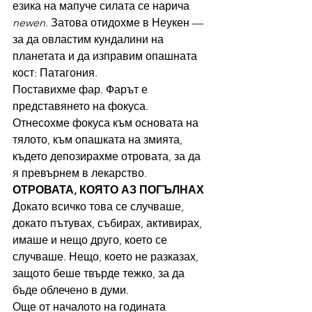
езика на мапуче силата се нарича 
newen
. Затова отидохме в Неукен — 
за да овластим кундалини на 
планетата и да изправим опашната 
кост: Патагония.
Поставихме фар. Фарът е 
представянето на фокуса. 
Отнесохме фокуса към основата на 
тялото, към опашката на змията, 
където депозирахме отровата, за да 
я превърнем в лекарство.
ОТРОВАТА, КОЯТО АЗ ПОГЪЛНАХ
Докато всичко това се случваше, 
докато пътувах, събирах, активирах, 
имаше и нещо друго, което се 
случваше. Нещо, което не разказах, 
защото беше твърде тежко, за да 
бъде облечено в думи.
Още от началото на годината 