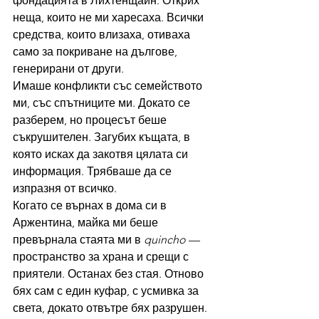
фондацията в Лихтенщайн. Открих 
неща, които не ми харесаха. Всички 
средства, които влизаха, отиваха 
само за покриване на дългове, 
генерирани от други.
Имаше конфликти със семейството 
ми, със спътниците ми. Докато се 
разберем, но процесът беше 
съкрушителен. Загубих къщата, в 
която исках да закотвя цялата си 
информация. Трябваше да се 
изпразня от всичко.
Когато се върнах в дома си в 
Аржентина, майка ми беше 
превърнала стаята ми в 
quincho
 — 
пространство за храна и срещи с 
приятели. Останах без стая. Отново 
бях сам с един куфар, с усмивка за 
света, докато отвътре бях разрушен.