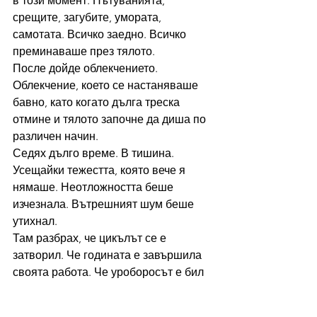
в този момент. Пътуванията, 
срещите, загубите, умората, 
самотата. Всичко заедно. Всичко 
преминаваше през тялото.
После дойде облекчението. 
Облекчение, което се настаняваше 
бавно, като когато дълга треска 
отмине и тялото започне да диша по 
различен начин.
Седях дълго време. В тишина. 
Усещайки тежестта, която вече я 
нямаше. Неотложността беше 
изчезнала. Вътрешният шум беше 
утихнал.
Там разбрах, че цикълът се е 
затворил. Че годината е завършила 
своята работа. Че уроборосът е бил 
завършен. Че змията е захапала 
опашката си и се е регенерирала.