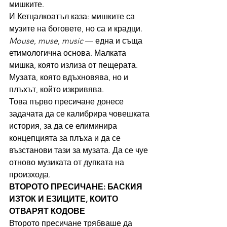
мишките.
И Кетцалкоатъл каза: мишките са 
музите на боговете, но са и крадци. 
Mouse
, 
muse
, 
music
 — една и съща 
етимологична основа. Малката 
мишка, която излиза от пещерата. 
Музата, която вдъхновява, но и 
плъхът, който изкривява.
Това първо пресичане донесе 
задачата да се калибрира човешката 
история, за да се елиминира 
концепцията за плъха и да се 
възстанови тази за музата. Да се чуе 
отново музиката от дупката на 
произхода.
ВТОРОТО ПРЕСИЧАНЕ: БАСКИЯ 
ИЗТОК И ЕЗИЦИТЕ, КОИТО 
ОТВАРЯТ КОДОВЕ
Второто пресичане трябваше да 