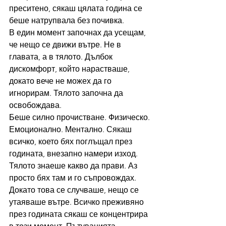
преситено, сякаш цялата година се 
беше натрупвала без почивка.
В един момент започнах да усещам, 
че нещо се движи вътре. Не в 
главата, а в тялото. Дълбок 
дискомфорт, който нарастваше, 
докато вече не можех да го 
игнорирам. Тялото започна да 
освобождава.
Беше силно прочистване. Физическо. 
Емоционално. Ментално. Сякаш 
всичко, което бях поглъщал през 
годината, внезапно намери изход. 
Тялото знаеше какво да прави. Аз 
просто бях там и го съпровождах.
Докато това се случваше, нещо се 
утаяваше вътре. Всичко преживяно 
през годината сякаш се концентрира 