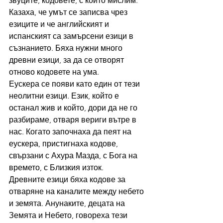
звуците, кодовете, с които мислим. 
Казаха, че умът се записва чрез 
езиците и че английският и 
испанският са замърсени езици в 
съзнанието. Бяха нужни много 
древни езици, за да се отворят 
отново кодовете на ума.
Еускера се появи като един от тези 
неолитни езици. Език, който е 
останал жив и който, дори да не го 
разбираме, отваря вериги вътре в 
нас. Когато започнаха да пеят на 
еускера, пристигнаха кодове, 
свързани с Ахура Мазда, с Бога на 
времето, с Близкия изток.
Древните езици бяха кодове за 
отваряне на каналите между небето 
и земята. Анунаките, децата на 
Земята и Небето, говореха тези 