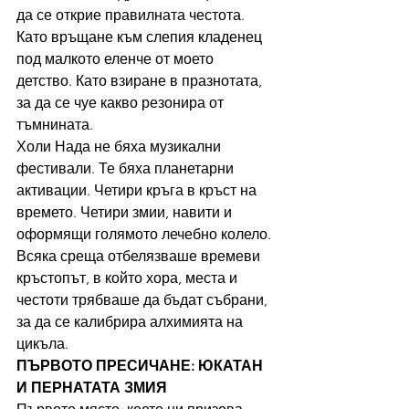
да се открие правилната честота. 
Като връщане към слепия кладенец 
под малкото еленче от моето 
детство. Като взиране в празнотата, 
за да се чуе какво резонира от 
тъмнината.
Холи Нада не бяха музикални 
фестивали. Те бяха планетарни 
активации. Четири кръга в кръст на 
времето. Четири змии, навити и 
оформящи голямото лечебно колело. 
Всяка среща отбелязваше времеви 
кръстопът, в който хора, места и 
честоти трябваше да бъдат събрани, 
за да се калибрира алхимията на 
цикъла.
ПЪРВОТО ПРЕСИЧАНЕ: ЮКАТАН 
И ПЕРНАТАТА ЗМИЯ