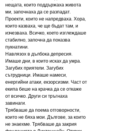
нещата, които поддържаха живота 
ми, започнаха да се разпадат. 
Проекти, които не напредваха. Хора, 
които казваха, че ще бъдат там, и 
изчезваха. Всичко, което изглеждаше 
стабилно, започна да показва 
пукнатини.
Навлязох в дълбока депресия. 
Имаше дни, в които исках да умра. 
Загубих приятели. Загубих 
сътрудници. Имаше намеси, 
енергийни атаки, екзорсизми. Част от 
екипа беше на крачка да се откаже 
от всичко. Други си тръгнаха 
завинаги.
Трябваше да поема отговорности, 
които не бяха мои. Дългове, за които 
не знаехме. Трябваше да закрия 