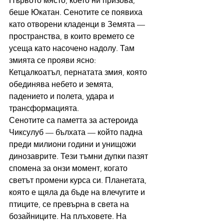
Първото място, което ни призова, 
беше Юкатан. Сенотите се появиха 
като отворени кладенци в Земята — 
пространства, в които времето се 
усеща като насочено надолу. Там 
змията се прояви ясно: 
Кетцалкоатъл, пернатата змия, която 
обединява небето и земята, 
падението и полета, удара и 
трансформацията.
Сенотите са паметта за астероида 
Чиксулуб — бълхата — който падна 
преди милиони години и унищожи 
динозаврите. Тези тъмни дупки пазят 
спомена за онзи момент, когато 
светът промени курса си. Планетата, 
която е щяла да бъде на влечугите и 
птиците, се превърна в света на 
бозайниците. На плъховете. На 