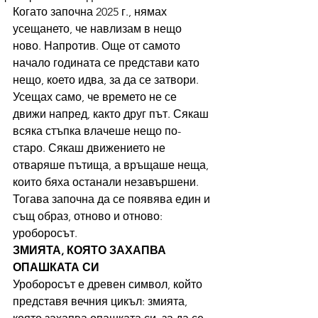
Когато започна 2025 г., нямах 
усещането, че навлизам в нещо 
ново. Напротив. Още от самото 
начало годината се представи като 
нещо, което идва, за да се затвори. 
Усещах само, че времето не се 
движи напред, както друг път. Сякаш 
всяка стъпка влачеше нещо по-
старо. Сякаш движението не 
отваряше пътища, а връщаше неща, 
които бяха останали незавършени.
Тогава започна да се появява един и 
същ образ, отново и отново: 
уроборосът.
ЗМИЯТА, КОЯТО ЗАХАПВА 
ОПАШКАТА СИ
Уроборосът е древен символ, който 
представя вечния цикъл: змията, 