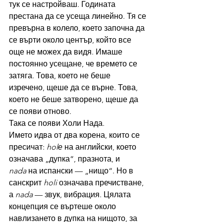
тук се настройваш. Годината 
престана да се усеща линейно. Тя се 
превърна в колело, което започна да 
се върти около център, който все 
още не можех да видя. Имаше 
постоянно усещане, че времето се 
затяга. Това, което не беше 
изречено, щеше да се върне. Това, 
което не беше затворено, щеше да 
се появи отново.
Така се появи Холи Нада.
Името идва от два корена, които се 
пресичат: 
holе
 на английски, което 
означава „дупка“, празнота, и 
nada
 на испански — „нищо“. Но в 
санскрит 
holi
 означава пречистване, 
а 
nada
 — звук, вибрация. Цялата 
концепция се въртеше около 
навлизането в дупка на нищото, за 