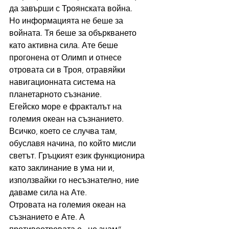
да завърши с Троянската война.
Но информацията не беше за 
войната. Тя беше за объркването 
като активна сила. Ате беше 
прогонена от Олимп и отнесе 
отровата си в Троя, отравяйки 
навигационната система на 
планетарното съзнание.
Егейско море е фракталът на 
големия океан на съзнанието. 
Всичко, което се случва там, 
обуславя начина, по който мисли 
светът. Гръцкият език функционира 
като заклинание в ума ни и, 
използвайки го несъзнателно, ние 
даваме сила на Ате.
Отровата на големия океан на 
съзнанието е Ате. А 