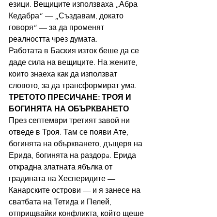
езици. Вещиците използваха „Абра 
Кедабра“ — „Създавам, докато 
говоря“ — за да променят 
реалността чрез думата.
Работата в Баския изток беше да се 
даде сила на вещиците. На жените, 
които знаеха как да използват 
словото, за да трансформират ума.
ТРЕТОТО ПРЕСИЧАНЕ: ТРОЯ И 
БОГИНЯТА НА ОБЪРКВАНЕТО
През септември третият завой ни 
отведе в Троя. Там се появи Ате, 
богинята на объркването, дъщеря на 
Ерида, богинята на раздорa. Ерида 
открадна златната ябълка от 
градината на Хесперидите — 
Канарските острови — и я занесе на 
сватбата на Тетида и Пелей, 
отприщвайки конфликта, който щеше 