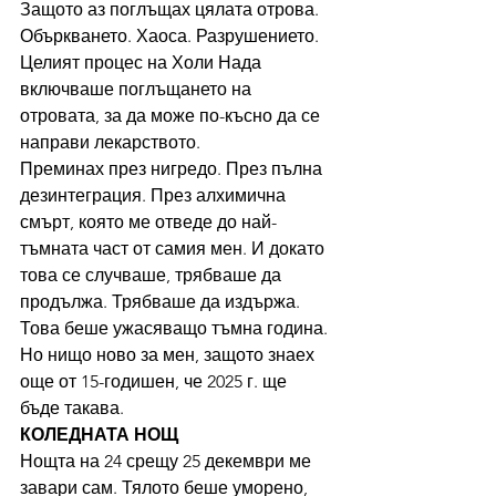
Защото аз поглъщах цялата отрова. 
Объркването. Хаоса. Разрушението. 
Целият процес на Холи Нада 
включваше поглъщането на 
отровата, за да може по-късно да се 
направи лекарството.
Преминах през нигредо. През пълна 
дезинтеграция. През алхимична 
смърт, която ме отведе до най-
тъмната част от самия мен. И докато 
това се случваше, трябваше да 
продължа. Трябваше да издържа.
Това беше ужасяващо тъмна година. 
Но нищо ново за мен, защото знаех 
още от 15-годишен, че 2025 г. ще 
бъде такава.
КОЛЕДНАТА НОЩ
Нощта на 24 срещу 25 декември ме 
завари сам. Тялото беше уморено, 