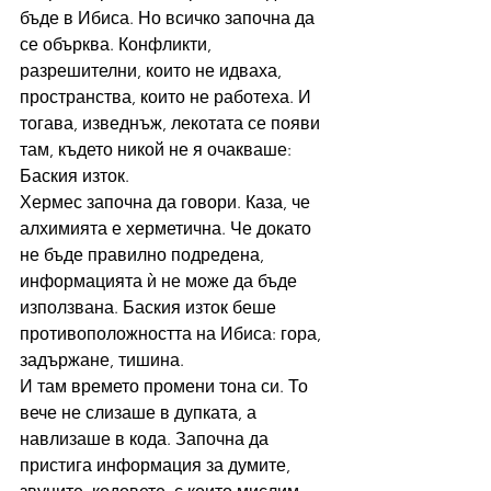
бъде в Ибиса. Но всичко започна да 
се обърква. Конфликти, 
разрешителни, които не идваха, 
пространства, които не работеха. И 
тогава, изведнъж, лекотата се появи 
там, където никой не я очакваше: 
Баския изток.
Хермес започна да говори. Каза, че 
алхимията е херметична. Че докато 
не бъде правилно подредена, 
информацията ѝ не може да бъде 
използвана. Баския изток беше 
противоположността на Ибиса: гора, 
задържане, тишина.
И там времето промени тона си. То 
вече не слизаше в дупката, а 
навлизаше в кода. Започна да 
пристига информация за думите, 