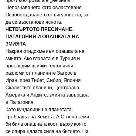
противоотровата е „не знам“. 
Непознаването като овластяване. 
Освобождаването от сигурността, за 
да се възстанови яснота.
ЧЕТВЪРТОТО ПРЕСИЧАНЕ: 
ПАТАГОНИЯ И ОПАШКАТА НА 
ЗМИЯТА
Накрая отидохме към опашката на 
змията. Ако главата е в Турция и 
проследим всички тектонични 
разломи от планините Загрос в 
Иран, през Тибет, Сибир, Япония, 
Скалистите планини, Централна 
Америка и Андите, змията завършва 
в Патагония.
Като кундалини на планетата. 
Гръбнакът на Земята. А Огнена земя 
би била опашната кост, върху която 
се опира цялата сила на битието. На 