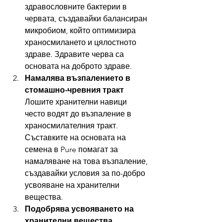
здравословните бактерии в 
червата, създавайки балансиран 
микробиом, който оптимизира 
храносмилането и цялостното 
здраве. Здравите черва са 
основата на доброто здраве.
Намалява възпалението в 
стомашно-чревния тракт
Лошите хранителни навици 
често водят до възпаление в 
храносмилателния тракт. 
Съставките на основата на 
семена в Pure помагат за 
намаляване на това възпаление, 
създавайки условия за по-добро 
усвояване на хранителни 
вещества.
Подобрява усвояването на 
хранителни вещества