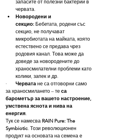
запасите от полезни бактерии в 
червата.
Новородени и 
секцио:
 Бебетата, родени със 
секцио, не получават 
микробиотата на майката, която 
естествено се предава чрез 
родовия канал. Това може да 
доведе за новородените до 
храносмилателни проблеми като 
колики, запек и др.
·       
Червата
 не са отговорни само 
за храносмилането – те 
са 
барометър за вашето настроение, 
умствена яснота и нива на 
енергия
.
Тук се намесва 
RAIN Pure: The 
Symbiotic
. Този революционен 
продукт на основата на семена е 