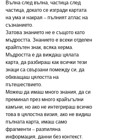
Вълна след вълна, частица след 
частица, докато се изгради картата 
на ума и накрая – пълният атлас на 
съзнанието.
Затова знанието не е същото като 
мъдростта. Знанието е всеки отделен 
крайпътен знак, всяка херма. 
Мъдростта е да виждаш цялата 
карта, да разбираш как всички тези 
знаци са свързани помежду си, да 
обхващаш цялостта на 
пътешествието.
Можеш да имаш много знания, да си 
преминал през много крайъгълни 
камъни, но ако не интегрираш всичко 
това в цялостна визия, ако не видиш 
пълната карта, имаш само 
фрагменти – разпиляна 
информация, данни без контекст.