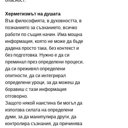
опасност.
Херметизмът на душата
Във философията, в духовността, в 
познанието за съзнанието, всичко 
работи по същия начин. Има мощна 
информация, която не може да бъде 
дадена просто така, без контекст и 
без подготовка. Нужно е да си 
преминал през определени процеси, 
да си преживял определени 
опитности, да си интегрирал 
определени уроци, за да можеш да 
боравиш с тази информация 
отговорно.
Защото някой наистина би могъл да 
използва силата на определени 
думи, за да манипулира други, да 
контролира съзнания, да причинява 