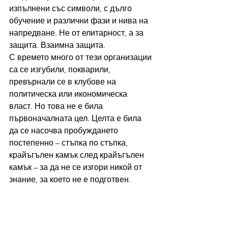
изпълнени със символи, с дълго 
обучение и различни фази и нива на 
напредване. Не от елитарност, а за 
защита. Взаимна защита.
С времето много от тези организации 
са се изгубили, покварили, 
превърнали се в клубове на 
политическа или икономическа 
власт. Но това не е била 
първоначалната цел. Целта е била 
да се насочва пробуждането 
постепенно – стъпка по стъпка, 
крайъгълен камък след крайъгълен 
камък – за да не се изгори никой от 
знание, за което не е подготвен.
Този херметичен път
Затова в процеса, който започваме 