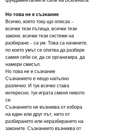
фундаменталните сили на Вселената.
Но това не е съзнание
Всичко, което току-що описах – 
всички тези пътища, всички тези 
закони, всички тези системи на 
разбиране – са ум. Това са начините, 
по които умът се опитва да разбере 
самия себе си, да се организира, да 
намери смисъл.
Но това не е съзнание.
Съзнанието е нещо напълно 
различно. И тук всичко става 
интересно, тук играта сменя нивото 
си.
Съзнанието не възниква от избора 
на един или друг път, нито от 
разбирането или неразбирането на 
законите. Съзнанието възниква от 