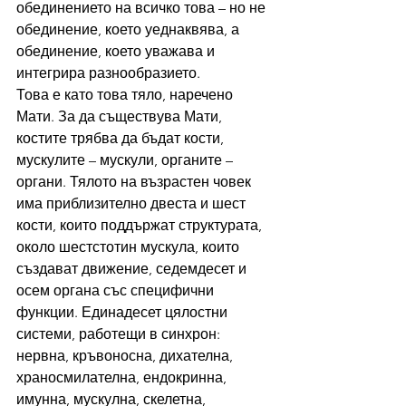
обединението на всичко това – но не 
обединение, което уеднаквява, а 
обединение, което уважава и 
интегрира разнообразието.
Това е като това тяло, наречено 
Мати. За да съществува Мати, 
костите трябва да бъдат кости, 
мускулите – мускули, органите – 
органи. Тялото на възрастен човек 
има приблизително двеста и шест 
кости, които поддържат структурата, 
около шестстотин мускула, които 
създават движение, седемдесет и 
осем органа със специфични 
функции. Единадесет цялостни 
системи, работещи в синхрон: 
нервна, кръвоносна, дихателна, 
храносмилателна, ендокринна, 
имунна, мускулна, скелетна, 