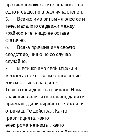
противоположностите всъщност са 
едно и също, но в различна степен.
5.       Всичко има ритъм - люлее се и 
тече, махалото се движи между 
крайностите, нищо не остава 
статично. 
6.       Всяка причина има своето 
следствие, нищо не се случва 
случайно.
7.       И всичко има свой мъжки и 
женски аспект – всяко сътворение 
изисква съюза на двете.
Тези закони действат винаги. Няма 
значение дали ги познаваш, дали ги 
приемаш, дали вярваш в тях или ги 
отричаш. Те действат. Както 
гравитацията, както 
електромагнетизмът, както 