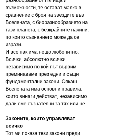
разнообразие от пътища и 
възможности, те остават малко в 
сравнение с броя на звездите във 
Вселената, с биоразнообразието на 
тази планета, с безкрайните начини, 
по които съзнанието може да се 
изрази.
И все пак има нещо любопитно. 
Всички, абсолютно всички, 
независимо по кой път вървим, 
преминаваме през едни и същи 
фундаментални закони. Сякаш 
Вселената има основни правила, 
които винаги действат, независимо 
дали сме съзнателни за тях или не.
Законите, които управляват 
всичко
Тот ми показа тези закони преди 