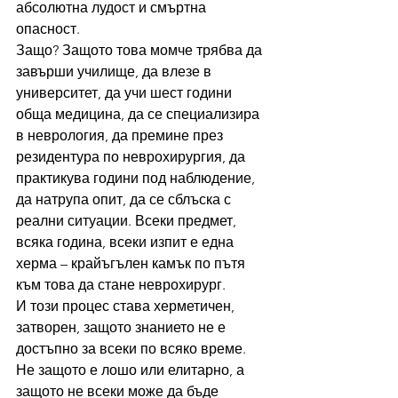
абсолютна лудост и смъртна 
опасност.
Защо? Защото това момче трябва да 
завърши училище, да влезе в 
университет, да учи шест години 
обща медицина, да се специализира 
в неврология, да премине през 
резидентура по неврохирургия, да 
практикува години под наблюдение, 
да натрупа опит, да се сблъска с 
реални ситуации. Всеки предмет, 
всяка година, всеки изпит е една 
херма – крайъгълен камък по пътя 
към това да стане неврохирург.
И този процес става херметичен, 
затворен, защото знанието не е 
достъпно за всеки по всяко време. 
Не защото е лошо или елитарно, а 
защото не всеки може да бъде 