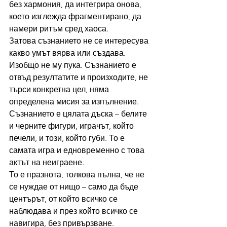
без хармония, да интегрира онова, 
което изглежда фрагментирано, да 
намери ритъм сред хаоса.
Затова съзнанието не се интересува 
какво умът вярва или създава. 
Изобщо не му пука. Съзнанието е 
отвъд резултатите и произходите, не 
търси конкретна цел, няма 
определена мисия за изпълнение. 
Съзнанието е цялата дъска – белите 
и черните фигури, играчът, който 
печели, и този, който губи. То е 
самата игра и едновременно с това 
актът на неиграене.
То е празнота, толкова пълна, че не 
се нуждае от нищо – само да бъде 
центърът, от който всичко се 
наблюдава и през който всичко се 
навигира, без привързване.