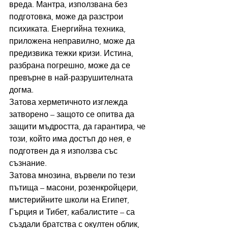
вреда. Мантра, използвана без 
подготовка, може да разстрои 
психиката. Енергийна техника, 
приложена неправилно, може да 
предизвика тежки кризи. Истина, 
разбрана погрешно, може да се 
превърне в най-разрушителната 
догма.
Затова херметичното изглежда 
затворено – защото се опитва да 
защити мъдростта, да гарантира, че 
този, който има достъп до нея, е 
подготвен да я използва със 
съзнание.
Затова мнозина, вървели по тези 
пътища – масони, розенкройцери, 
мистерийните школи на Египет, 
Гърция и Тибет, кабалистите – са 
създали братства с окултен облик, 