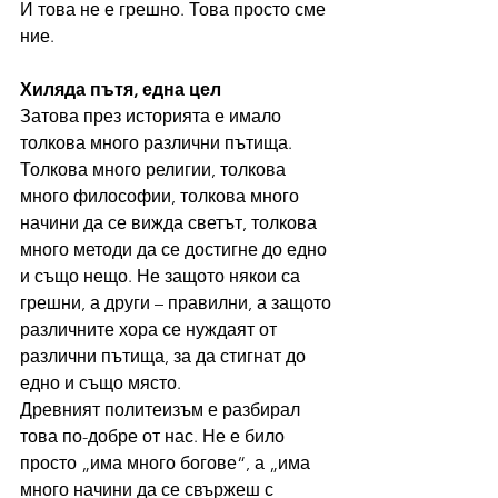
И това не е грешно. Това просто сме 
ние.
Хиляда пътя, една цел
Затова през историята е имало 
толкова много различни пътища. 
Толкова много религии, толкова 
много философии, толкова много 
начини да се вижда светът, толкова 
много методи да се достигне до едно 
и също нещо. Не защото някои са 
грешни, а други – правилни, а защото 
различните хора се нуждаят от 
различни пътища, за да стигнат до 
едно и също място.
Древният политеизъм е разбирал 
това по-добре от нас. Не е било 
просто „има много богове“, а „има 
много начини да се свържеш с 