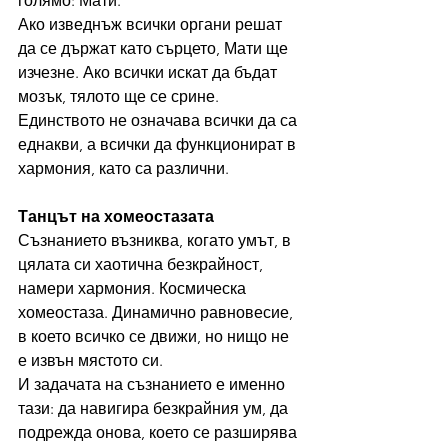
голямо: Мати.
Ако изведнъж всички органи решат 
да се държат като сърцето, Мати ще 
изчезне. Ако всички искат да бъдат 
мозък, тялото ще се срине. 
Единството не означава всички да са 
еднакви, а всички да функционират в 
хармония, като са различни.
Танцът на хомеостазата
Съзнанието възниква, когато умът, в 
цялата си хаотична безкрайност, 
намери хармония. Космическа 
хомеостаза. Динамично равновесие, 
в което всичко се движи, но нищо не 
е извън мястото си.
И задачата на съзнанието е именно 
тази: да навигира безкрайния ум, да 
подрежда онова, което се разширява 