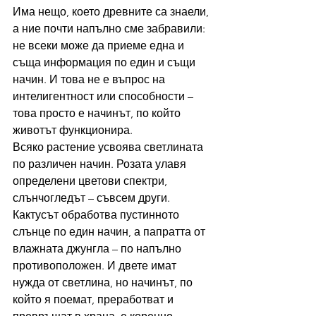
Има нещо, което древните са знаели, 
а ние почти напълно сме забравили: 
не всеки може да приеме една и 
съща информация по един и същи 
начин. И това не е въпрос на 
интелигентност или способности – 
това просто е начинът, по който 
животът функционира.
Всяко растение усвоява светлината 
по различен начин. Розата улавя 
определени цветови спектри, 
слънчогледът – съвсем други. 
Кактусът обработва пустинното 
слънце по един начин, а папратта от 
влажната джунгла – по напълно 
противоположен. И двете имат 
нужда от светлина, но начинът, по 
който я поемат, преработват и 