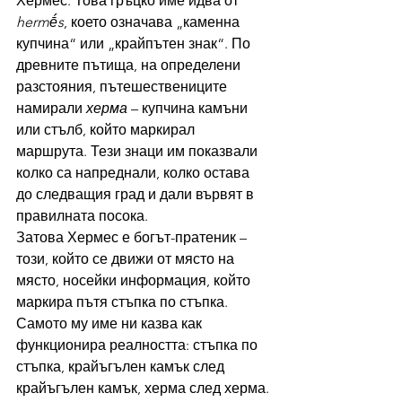
Хермес. Това гръцко име идва от 
hermḗs
, което означава „каменна 
купчина“ или „крайпътен знак“. По 
древните пътища, на определени 
разстояния, пътешествениците 
намирали 
херма
 – купчина камъни 
или стълб, който маркирал 
маршрута. Тези знаци им показвали 
колко са напреднали, колко остава 
до следващия град и дали вървят в 
правилната посока.
Затова Хермес е богът-пратеник – 
този, който се движи от място на 
място, носейки информация, който 
маркира пътя стъпка по стъпка. 
Самото му име ни казва как 
функционира реалността: стъпка по 
стъпка, крайъгълен камък след 
крайъгълен камък, херма след херма.