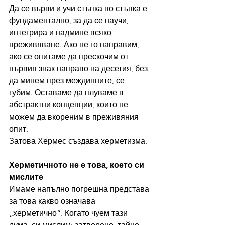
Да се върви и учи стъпка по стъпка е 
фундаментално, за да се научи, 
интегрира и надмине всяко 
преживяване. Ако не го направим, 
ако се опитаме да прескочим от 
първия знак направо на десетия, без 
да минем през междинните, се 
губим. Оставаме да плуваме в 
абстрактни концепции, които не 
можем да вкореним в преживяния 
опит.
Затова Хермес създава херметизма.
Херметичното не е това, което си 
мислите
Имаме напълно погрешна представа 
за това какво означава 
„херметично“. Когато чуем тази 