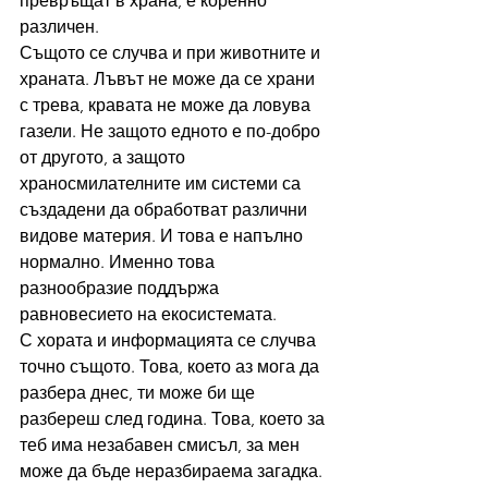
превръщат в храна, е коренно 
различен.
Същото се случва и при животните и 
храната. Лъвът не може да се храни 
с трева, кравата не може да ловува 
газели. Не защото едното е по-добро 
от другото, а защото 
храносмилателните им системи са 
създадени да обработват различни 
видове материя. И това е напълно 
нормално. Именно това 
разнообразие поддържа 
равновесието на екосистемата.
С хората и информацията се случва 
точно същото. Това, което аз мога да 
разбера днес, ти може би ще 
разбереш след година. Това, което за 
теб има незабавен смисъл, за мен 
може да бъде неразбираема загадка. 