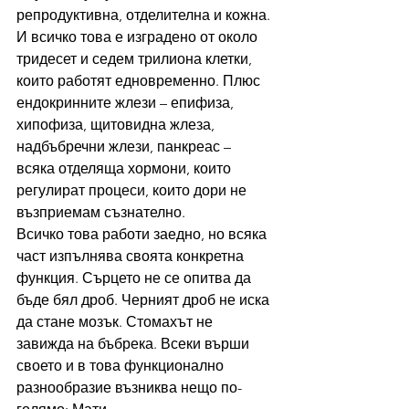
репродуктивна, отделителна и кожна.
И всичко това е изградено от около 
тридесет и седем трилиона клетки, 
които работят едновременно. Плюс 
ендокринните жлези – епифиза, 
хипофиза, щитовидна жлеза, 
надбъбречни жлези, панкреас – 
всяка отделяща хормони, които 
регулират процеси, които дори не 
възприемам съзнателно.
Всичко това работи заедно, но всяка 
част изпълнява своята конкретна 
функция. Сърцето не се опитва да 
бъде бял дроб. Черният дроб не иска 
да стане мозък. Стомахът не 
завижда на бъбрека. Всеки върши 
своето и в това функционално 
разнообразие възниква нещо по-