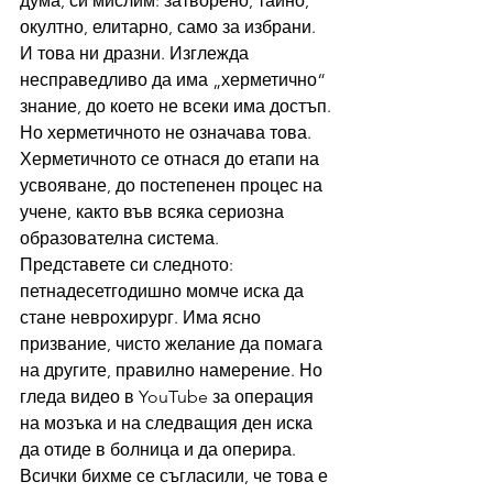
дума, си мислим: затворено, тайно, 
окултно, елитарно, само за избрани. 
И това ни дразни. Изглежда 
несправедливо да има „херметично“ 
знание, до което не всеки има достъп.
Но херметичното не означава това. 
Херметичното се отнася до етапи на 
усвояване, до постепенен процес на 
учене, както във всяка сериозна 
образователна система.
Представете си следното: 
петнадесетгодишно момче иска да 
стане неврохирург. Има ясно 
призвание, чисто желание да помага 
на другите, правилно намерение. Но 
гледа видео в YouTube за операция 
на мозъка и на следващия ден иска 
да отиде в болница и да оперира. 
Всички бихме се съгласили, че това е 