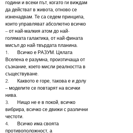
години и всеки път, когато ги виждам 
да действат в живота, отново се 
изненадвам. Те са седем принципа, 
които управляват абсолютно всичко 
– от най-малкия атом до най-
голямата галактика, от най-фината 
мисъл до най-твърдата планина.
1.       Всичко е РАЗУМ. Цялата 
Вселена е разумна, произтичаща от 
съзнание, което мисли реалността в 
съществуване.
2.       Каквото е горе, такова е и долу 
– моделите се повтарят на всички 
нива.
3.       Нищо не е в покой, всичко 
вибрира, всичко се движи с различни 
честоти.
4.       Всичко има своята 
противоположност, а 