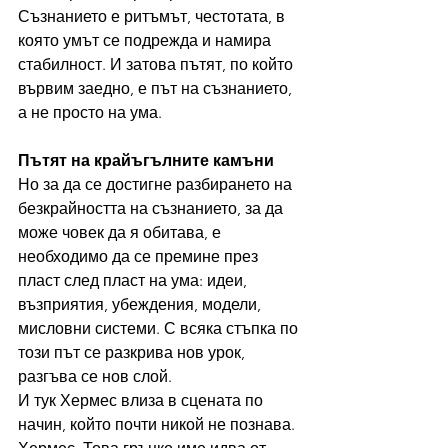
Съзнанието е ритъмът, честотата, в 
която умът се подрежда и намира 
стабилност. И затова пътят, по който 
вървим заедно, е път на съзнанието, 
а не просто на ума.
Пътят на крайъгълните камъни
Но за да се достигне разбирането на 
безкрайността на съзнанието, за да 
може човек да я обитава, е 
необходимо да се премине през 
пласт след пласт на ума: идеи, 
възприятия, убеждения, модели, 
мисловни системи. С всяка стъпка по 
този път се разкрива нов урок, 
разгъва се нов слой.
И тук Хермес влиза в сцената по 
начин, който почти никой не познава.