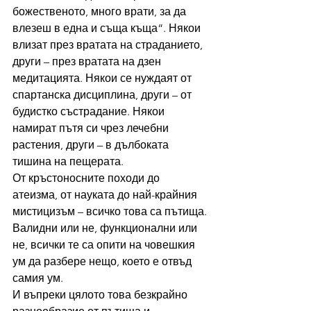
божественото, много врати, за да 
влезеш в една и съща къща“. Някои 
влизат през вратата на страданието, 
други – през вратата на дзен 
медитацията. Някои се нуждаят от 
спартанска дисциплина, други – от 
будистко състрадание. Някои 
намират пътя си чрез лечебни 
растения, други – в дълбоката 
тишина на пещерата.
От кръстоносните походи до 
атеизма, от науката до най-крайния 
мистицизъм – всичко това са пътища. 
Валидни или не, функционални или 
не, всички те са опити на човешкия 
ум да разбере нещо, което е отвъд 
самия ум.
И въпреки цялото това безкрайно 