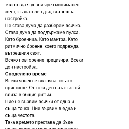
тялото да я усвои чрез минимален 
жест, съзнателен дъх, вътрешна 
настройка.
Не става дума да разберем всичко. 
Става дума да поддържаме пулса.
Като броеница. Като мантра. Като 
ритмично броене, което подрежда 
вътрешния свят.
Всяко повторение прецизира. Всеки 
ден настройва.
Споделено време
Всеки човек се включва, когато 
пристигне. От този ден нататък той 
влиза в общия ритъм.
Ние не вървим всички от една и 
съща точка. Ние вървим в една и 
съща честота.
Така времето престава да бъде 