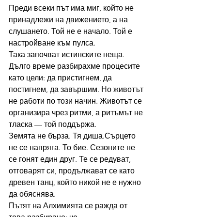
Преди всеки път има миг, който не 
принадлежи на движението, а на 
слушането. Той не е начало. Той е 
настройване към пулса.
Така започват истинските неща.
Дълго време разбирахме процесите 
като цели: да пристигнем, да 
постигнем, да завършим. Но животът 
не работи по този начин. Животът се 
организира чрез ритми, а ритъмът не 
тласка — той поддържа.
Земята не бърза. Тя диша.Сърцето 
не се напряга. То бие. Сезоните не 
се гонят един друг. Те се редуват, 
отговарят си, продължават се като 
древен танц, който никой не е нужно 
да обяснява.
Пътят на Алхимията се ражда от 