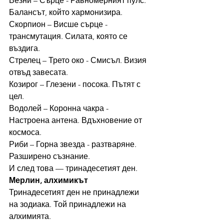
Везни – Сърце - Равномерният пулс. 
Балансът, който хармонизира.
Скорпион – Висше сърце - 
трансмутация. Силата, която се 
въздига.
Стрелец – Трето око - Смисъл. Визия 
отвъд завесата.
Козирог – Глезени - посока. Пътят с 
цел.
Водолей – Коронна чакра - 
Настроена антена. Вдъхновение от 
космоса.
Риби – Горна звезда - разтваряне. 
Разширено съзнание.
И след това — тринадесетият ден.
Мерлин, алхимикът
Тринадесетият ден не принадлежи 
на зодиака. Той принадлежи на 
алхимията.