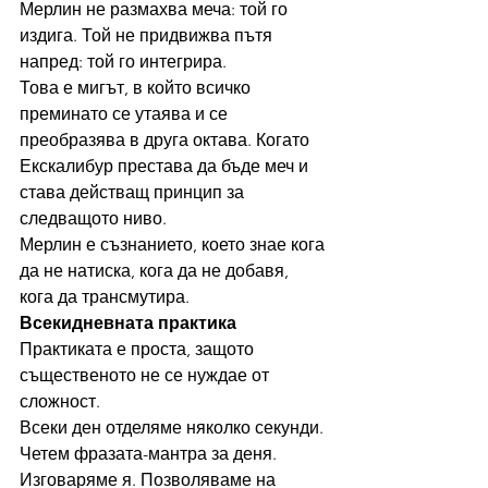
Мерлин не размахва меча: той го 
издига. Той не придвижва пътя 
напред: той го интегрира.
Това е мигът, в който всичко 
преминато се утаява и се 
преобразява в друга октава. Когато 
Екскалибур престава да бъде меч и 
става действащ принцип за 
следващото ниво.
Мерлин е съзнанието, което знае кога 
да не натиска, кога да не добавя, 
кога да трансмутира.
Всекидневната практика
Практиката е проста, защото 
същественото не се нуждае от 
сложност.
Всеки ден отделяме няколко секунди. 
Четем фразата-мантра за деня. 
Изговаряме я. Позволяваме на 