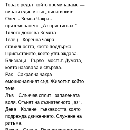
Това е редът, който преминаваме — 
винаги един и същ, винаги жив:
Овен – Земна Чакра - 
приземяването. „Аз пристигнах.“ 
Тялото докосва Земята.
Телец – Коренна чакра - 
стабилността, която поддържа. 
Присъствието, което утвърждава.
Близнаци – Гърло - мостът. Думата, 
която назовава и свързва.
Рак – Сакрална чакра - 
емоционалният съд. Животът, който 
тече.
Лъв – Слънчев сплит - запалената 
воля. Огънят на съзнателното „аз“.
Дева – Колене - гъвкавостта, която 
подрежда движението. Служене на 
ритъма.