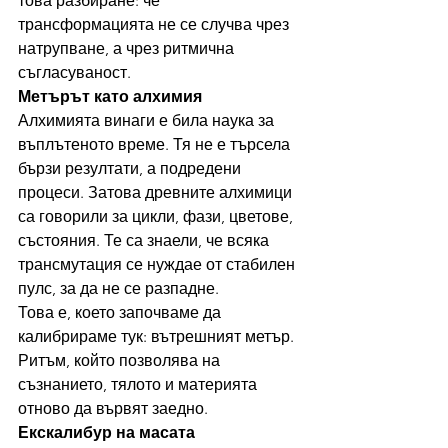
това разбиране: че 
трансформацията не се случва чрез 
натрупване, а чрез ритмична 
съгласуваност.
Метърът като алхимия
Алхимията винаги е била наука за 
въплътеното време. Тя не е търсела 
бързи резултати, а подредени 
процеси. Затова древните алхимици 
са говорили за цикли, фази, цветове, 
състояния. Те са знаели, че всяка 
трансмутация се нуждае от стабилен 
пулс, за да не се разпадне.
Това е, което започваме да 
калибрираме тук: вътрешният метър.
Ритъм, който позволява на 
съзнанието, тялото и материята 
отново да вървят заедно.
Екскалибур на масата