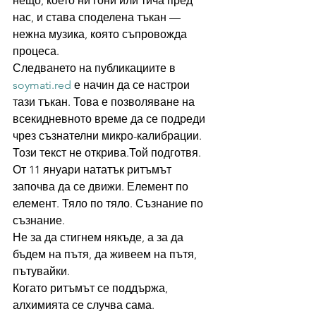
нещо, което ни гони или тича пред 
нас, и става споделена тъкан — 
нежна музика, която съпровожда 
процеса.
Следването на публикациите в 
soymati.red
 е начин да се настрои 
тази тъкан. Това е позволяване на 
всекидневното време да се подреди 
чрез съзнателни микро-калибрации.
Този текст не открива.Той подготвя.
От 11 януари нататък ритъмът 
започва да се движи. Елемент по 
елемент. Тяло по тяло. Съзнание по 
съзнание.
Не за да стигнем някъде, а за да 
бъдем на пътя, да живеем на пътя, 
пътувайки.
Когато ритъмът се поддържа, 
алхимията се случва сама.