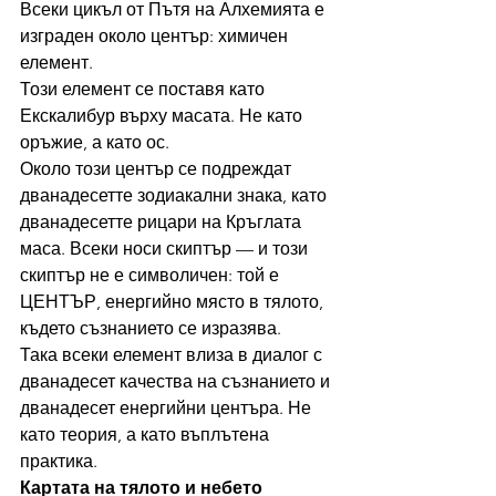
Всеки цикъл от Пътя на Алхемията е 
изграден около център: химичен 
елемент.
Този елемент се поставя като 
Екскалибур върху масата. Не като 
оръжие, а като ос.
Около този център се подреждат 
дванадесетте зодиакални знака, като 
дванадесетте рицари на Кръглата 
маса. Всеки носи скиптър — и този 
скиптър не е символичен: той е 
ЦЕНТЪР, енергийно място в тялото, 
където съзнанието се изразява.
Така всеки елемент влиза в диалог с 
дванадесет качества на съзнанието и 
дванадесет енергийни центъра. Не 
като теория, а като въплътена 
практика.
Картата на тялото и небето