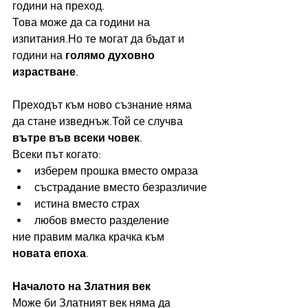
години на преход.
Това може да са години на 
изпитания.Но те могат да бъдат и 
години на 
голямо духовно 
израстване
.
Преходът към ново съзнание няма 
да стане изведнъж.Той се случва 
вътре във всеки човек
.
Всеки път когато:
изберем прошка вместо омраза
състрадание вместо безразличие
истина вместо страх
любов вместо разделение
ние правим малка крачка към 
новата епоха
.
Началото на Златния век
Може би Златният век няма да 