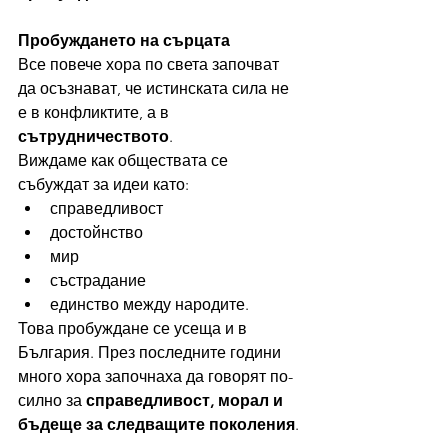
Пробуждането на сърцата
Все повече хора по света започват 
да осъзнават, че истинската сила не 
е в конфликтите, а в 
сътрудничеството
.
Виждаме как обществата се 
събуждат за идеи като:
справедливост
достойнство
мир
състрадание
единство между народите.
Това пробуждане се усеща и в 
България. През последните години 
много хора започнаха да говорят по-
силно за 
справедливост, морал и 
бъдеще за следващите поколения
.