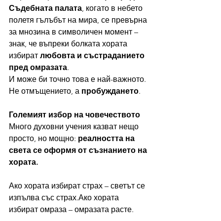
Съдебната палата
, когато в небето 
полетя гълъбът на мира, се превърна 
за мнозина в символичен момент – 
знак, че въпреки болката хората 
избират 
любовта и състраданието 
пред омразата
.
И може би точно това е най-важното.
Не отмъщението, а 
пробуждането
.
Големият избор на човечеството
Много духовни учения казват нещо 
просто, но мощно: 
реалността на 
света се оформя от съзнанието на 
хората.
Ако хората избират страх – светът се 
изпълва със страх.Ако хората 
избират омраза – омразата расте.