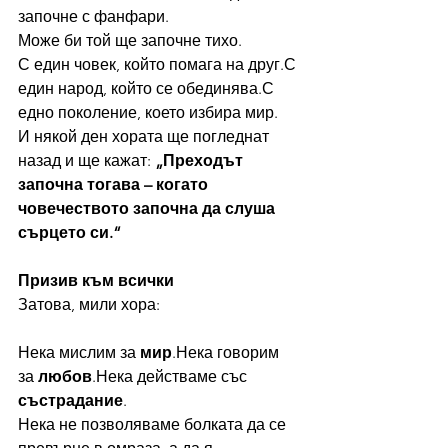
започне с фанфари.
Може би той ще започне тихо.
С един човек, който помага на друг.С 
един народ, който се обединява.С 
едно поколение, което избира мир.
И някой ден хората ще погледнат 
назад и ще кажат: 
„Преходът 
започна тогава – когато 
човечеството започна да слуша 
сърцето си.“
Призив към всички
Затова, мили хора:
Нека мислим за 
мир
.Нека говорим 
за 
любов
.Нека действаме със 
състрадание
.
Нека не позволяваме болката да се 