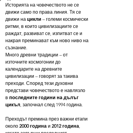
Историята на човечеството не се 
движи само по права линия. Тя се 
движи на 
цикли
 – големи космически 
ритми, в които цивилизациите се 
раждат, развиват се, изпитват се и 
накрая преминават към ново ниво на 
съзнание.
Много древни традиции – от 
източните космогонии до 
календарите на древните 
цивилизации – говорят за такива 
преходи. Според тези духовни 
представи човечеството е навлязло 
в 
последните години на дълъг 
цикъл
, започнал след 1994 година.
Преходът премина през важни етапи 
около 
2000 година
 и 
2012 година
, 