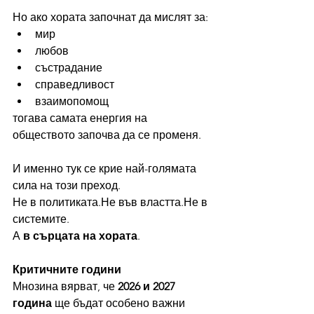
Но ако хората започнат да мислят за:
мир
любов
състрадание
справедливост
взаимопомощ
тогава самата енергия на 
обществото започва да се променя.
И именно тук се крие най-голямата 
сила на този преход.
Не в политиката.Не във властта.Не в 
системите.
А 
в сърцата на хората
.
Критичните години
Мнозина вярват, че 
2026 и 2027 
година
 ще бъдат особено важни 