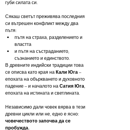
губи силата си.
Сякаш светът преживява последния 
си вътрешен конфликт между два 
пътя:
пътя на страха, разделението и 
властта
и пътя на състраданието, 
съзнанието и единството.
В древните индийски традиции това 
се описва като края на 
Кали Юга
 – 
епохата на объркването и духовното 
падение – и началото на 
Сатия Юга
, 
епохата на истината и светлината.
Независимо дали човек вярва в тези 
древни цикли или не, едно е ясно: 
човечеството започва да се 
пробужда.