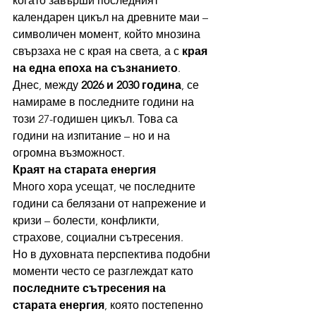
когато завърши последният 
календарен цикъл на древните маи – 
символичен момент, който мнозина 
свързаха не с края на света, а с 
края 
на една епоха на съзнанието
.
Днес, между 
2026 и 2030 година
, се 
намираме в последните години на 
този 27-годишен цикъл. Това са 
години на изпитание – но и на 
огромна възможност.
Краят на старата енергия
Много хора усещат, че последните 
години са белязани от напрежение и 
кризи – болести, конфликти, 
страхове, социални сътресения.
Но в духовната перспектива подобни 
моменти често се разглеждат като 
последните сътресения на 
старата енергия
, която постепенно 