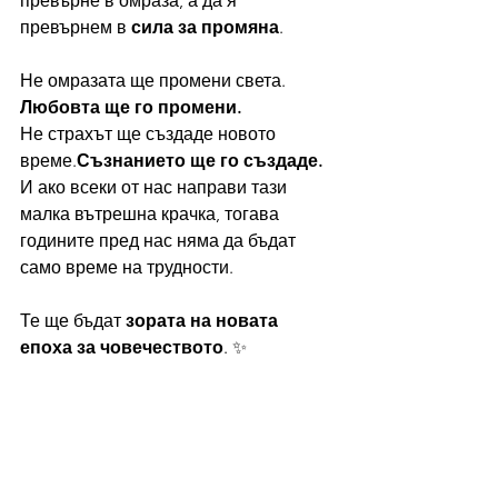
превърне в омраза, а да я 
превърнем в 
сила за промяна
.
Не омразата ще промени света. 
Любовта ще го промени.
Не страхът ще създаде новото 
време.
Съзнанието ще го създаде.
И ако всеки от нас направи тази 
малка вътрешна крачка, тогава 
годините пред нас няма да бъдат 
само време на трудности.
Те ще бъдат 
зората на новата 
епоха за човечеството
. ✨