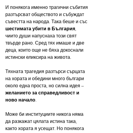
И понякога именно трагични събития 
разтърсват обществото и събуждат 
съвестта на народа. Така беше и със 
шестимата убити в България
, 
чиито души напуснаха този свят 
твърде рано. Сред тях имаше и две 
деца, които още не бяха докоснали 
истински еликсира на живота.
Тяхната трагедия разтърси сърцата 
на хората и обедини много българи 
около една проста, но силна идея – 
желанието за справедливост и 
ново начало
.
Може би институциите никога няма 
да разкажат цялата истина така, 
както хората я усещат. Но понякога 