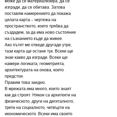
може да се материализира, да се 
изгради, да се обитава. Затова 
поставям намерението да покажа 
цялата карта – чертежа на 
пространството, което трябва да 
създадем, за да има ново състояние 
на съзнанието къде да живее.
Ако пътят ме отведе другаде утре, 
тази карта ще остане тук. Всеки ще 
знае какво да изгради. Всеки ще 
намери логиката, геометрията, 
архитектурата на онова, което 
предстои.
Правим това заедно.
В мрежата има много, които знаят 
как да строят. Някои са архитекти на 
физическото, други на дигиталното, 
трети на социалното, четвърти на 
икономическото. Всеки има своето 