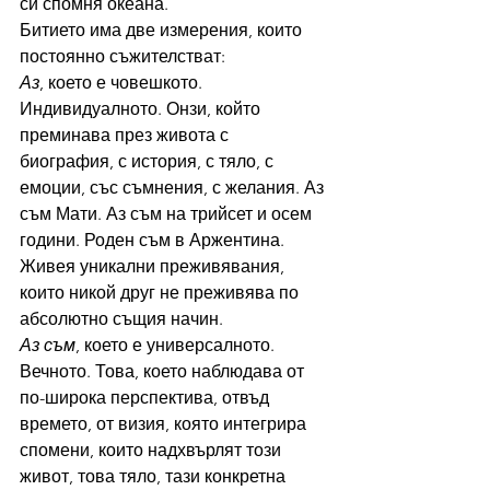
си спомня океана.
Битието има две измерения, които 
постоянно съжителстват:
Аз
, което е човешкото. 
Индивидуалното. Онзи, който 
преминава през живота с 
биография, с история, с тяло, с 
емоции, със съмнения, с желания. Аз 
съм Мати. Аз съм на трийсет и осем 
години. Роден съм в Аржентина. 
Живея уникални преживявания, 
които никой друг не преживява по 
абсолютно същия начин.
Аз съм
, което е универсалното. 
Вечното. Това, което наблюдава от 
по-широка перспектива, отвъд 
времето, от визия, която интегрира 
спомени, които надхвърлят този 
живот, това тяло, тази конкретна 