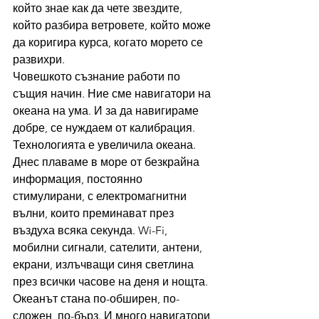
който знае как да чете звездите, 
който разбира ветровете, който може 
да коригира курса, когато морето се 
развихри.
Човешкото съзнание работи по 
същия начин. Ние сме навигатори на 
океана на ума. И за да навигираме 
добре, се нуждаем от калибрация.
Технологията е увеличила океана. 
Днес плаваме в море от безкрайна 
информация, постоянно 
стимулирани, с електромагнитни 
вълни, които преминават през 
въздуха всяка секунда. Wi-Fi, 
мобилни сигнали, сателити, антени, 
екрани, излъчващи синя светлина 
през всички часове на деня и нощта.
Океанът стана по-обширен, по-
сложен, по-бърз. И много навигатори 