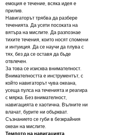
емоция е течение, всяка идея е 
прилив.
Навигаторът трябва да разбере 
теченията. Да усети посоката на 
вятъра на мислите. Да разпознае 
тихите течения, които носят спомени 
и интуиция. Да се научи да плува с 
тях, без да се оставя да бъде 
отвлечен.
За това се изисква внимателност.
Внимателността е инструментът, с 
който навигаторът чува океана, 
усеща пулса на теченията и реагира 
с мярка. Без внимателност, 
навигацията е хаотична. Вълните ни 
влачат, бурите ни объркват. 
Съзнанието се губи в безкрайния 
океан на мислите.
Темпото на навигацията