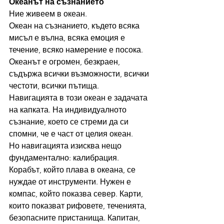
Океанът на съзнанието
Ние живеем в океан.
Океан на съзнанието, където всяка 
мисъл е вълна, всяка емоция е 
течение, всяко намерение е посока. 
Океанът е огромен, безкраен, 
съдържа всички възможности, всички 
честоти, всички пътища.
Навигацията в този океан е задачата 
на капката. На индивидуалното 
съзнание, което се стреми да си 
спомни, че е част от целия океан.
Но навигацията изисква нещо 
фундаментално: калибрация.
Корабът, който плава в океана, се 
нуждае от инструменти. Нужен е 
компас, който показва север. Карти, 
които показват рифовете, теченията, 
безопасните пристанища. Капитан, 