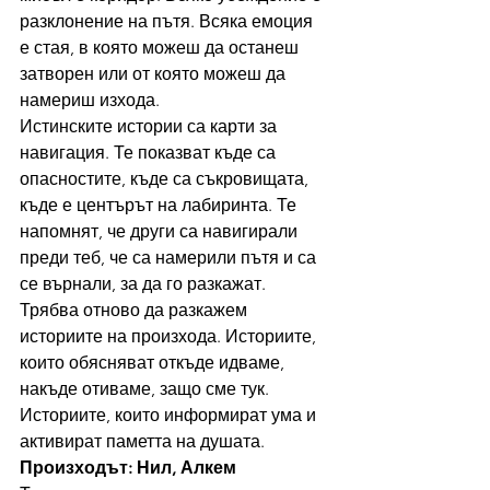
разклонение на пътя. Всяка емоция 
е стая, в която можеш да останеш 
затворен или от която можеш да 
намериш изхода.
Истинските истории са карти за 
навигация. Те показват къде са 
опасностите, къде са съкровищата, 
къде е центърът на лабиринта. Те 
напомнят, че други са навигирали 
преди теб, че са намерили пътя и са 
се върнали, за да го разкажат.
Трябва отново да разкажем 
историите на произхода. Историите, 
които обясняват откъде идваме, 
накъде отиваме, защо сме тук. 
Историите, които информират ума и 
активират паметта на душата.
Произходът: Нил, Алкем