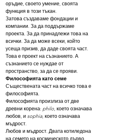
оръдие, своето умение, своята 
функция в този тъкан.
Затова създаваме фондации и 
компании. За да поддържаме 
проекта. За да принадлежи това на 
всички. За да може всеки, който 
усеща призив, да даде своята част.
Това е проект на съзнанието. А 
съзнанието се нуждае от 
пространство, за да се прояви.
Философията като семе
Съществената част на всичко това е 
философията.
Философията произлиза от две 
древни корена: 
philo
, което означава 
любов, и 
sophia
, което означава 
мъдрост.
Любов и мъдрост. Двата котиледона 
на семето на космическото дърво.