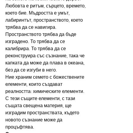
Любовта е ритъм, сърцето, времето, 
което бие. Мъдростта е умът, 
лабиринтът, пространството, което 
трябва да се навигира.
Пространството трябва да бъде 
изградено. То трябва да се 
калибрира. То трябва да се 
реконструира със съзнание, така че 
капката да може да плава в океана, 
без да се изгуби в него.
Ние храним семето с божествените 
елементи, които създават 
реалността: химическите елементи. 
С тези същите елементи, с тази 
същата свещена материя, ще 
изградим пространствата, където 
новото съзнание може да 
процъфтява.