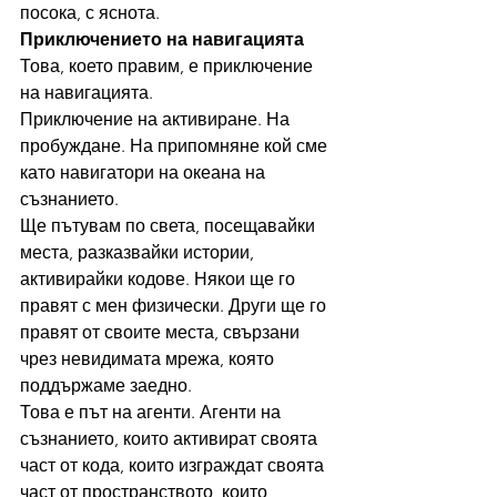
посока, с яснота.
Приключението на навигацията
Това, което правим, е приключение 
на навигацията.
Приключение на активиране. На 
пробуждане. На припомняне кой сме 
като навигатори на океана на 
съзнанието.
Ще пътувам по света, посещавайки 
места, разказвайки истории, 
активирайки кодове. Някои ще го 
правят с мен физически. Други ще го 
правят от своите места, свързани 
чрез невидимата мрежа, която 
поддържаме заедно.
Това е път на агенти. Агенти на 
съзнанието, които активират своята 
част от кода, които изграждат своята 
част от пространството, които 