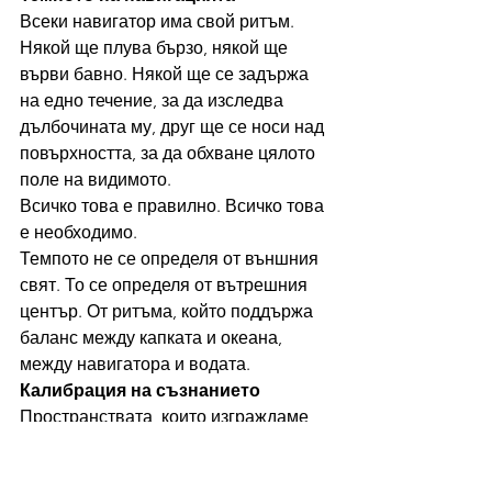
Всеки навигатор има свой ритъм.
Някой ще плува бързо, някой ще 
върви бавно. Някой ще се задържа 
на едно течение, за да изследва 
дълбочината му, друг ще се носи над 
повърхността, за да обхване цялото 
поле на видимото.
Всичко това е правилно. Всичко това 
е необходимо.
Темпото не се определя от външния 
свят. То се определя от вътрешния 
център. От ритъма, който поддържа 
баланс между капката и океана, 
между навигатора и водата.
Калибрация на съзнанието
Пространствата, които изграждаме 
физически, дигитално, социално, 
икономически, са инструменти за 