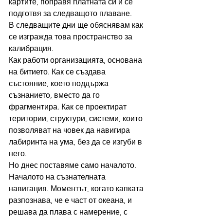
картите, поправя платната си и се 
подготвя за следващото плаване.
В следващите дни ще обяснявам как 
се изгражда това пространство за 
калибрация.
Как работи организацията, основана 
на битието. Как се създава 
състояние, което поддържа 
съзнанието, вместо да го 
фрагментира. Как се проектират 
територии, структури, системи, които 
позволяват на човек да навигира 
лабиринта на ума, без да се изгуби в 
него.
Но днес поставяме само началото.
Началото на съзнателната 
навигация. Моментът, когато капката 
разпознава, че е част от океана, и 
решава да плава с намерение, с 