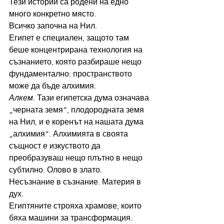
Тези истории са родени на едно 
много конкретно място.
Всичко започна на Нил.
Египет е специален, защото там 
беше концентрирана технология на 
съзнанието, която разбираше нещо 
фундаментално: пространството 
може да бъде алхимия.
Алкем
. Тази египетска дума означава 
„черната земя“, плодородната земя 
на Нил, и е коренът на нашата дума 
„алхимия“. Алхимията в своята 
същност е изкуството да 
преобразуваш нещо плътно в нещо 
субтилно. Олово в злато. 
Несъзнание в съзнание. Материя в 
дух.
Египтяните строяха храмове, които 
бяха машини за трансформация. 