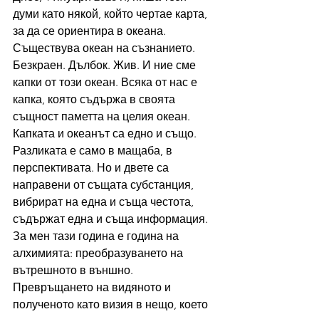
думи като някой, който чертае карта, 
за да се ориентира в океана.
Съществува океан на съзнанието. 
Безкраен. Дълбок. Жив. И ние сме 
капки от този океан. Всяка от нас е 
капка, която съдържа в своята 
същност паметта на целия океан.
Капката и океанът са едно и също. 
Разликата е само в мащаба, в 
перспективата. Но и двете са 
направени от същата субстанция, 
вибрират на една и съща честота, 
съдържат една и съща информация.
За мен тази година е година на 
алхимията: преобразуването на 
вътрешното в външно. 
Превръщането на видяното и 
полученото като визия в нещо, което 