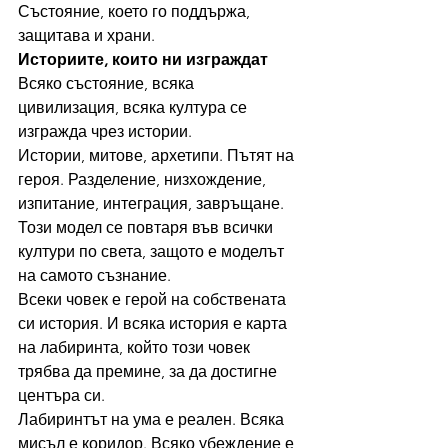
Състояние, което го поддържа, 
защитава и храни.
Историите, които ни изграждат
Всяко състояние, всяка 
цивилизация, всяка култура се 
изгражда чрез истории.
Истории, митове, архетипи. Пътят на 
героя. Разделение, низхождение, 
изпитание, интеграция, завръщане. 
Този модел се повтаря във всички 
култури по света, защото е моделът 
на самото съзнание.
Всеки човек е герой на собствената 
си история. И всяка история е карта 
на лабиринта, който този човек 
трябва да премине, за да достигне 
центъра си.
Лабиринтът на ума е реален. Всяка 
мисъл е коридор. Всяко убеждение е 