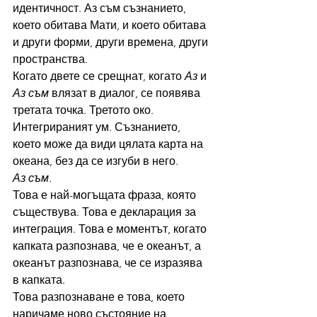
идентичност. Аз съм съзнанието, 
което обитава Мати, и което обитава 
и други форми, други времена, други 
пространства.
Когато двете се срещнат, когато 
Аз
 и 
Аз съм
 влязат в диалог, се появява 
третата точка. Третото око. 
Интегрираният ум. Съзнанието, 
което може да види цялата карта на 
океана, без да се изгуби в него.
Аз съм.
Това е най-могъщата фраза, която 
съществува. Това е декларация за 
интеграция. Това е моментът, когато 
капката разпознава, че е океанът, а 
океанът разпознава, че се изразява 
в капката.
Това разпознаване е това, което 
наричаме ново състояние на 