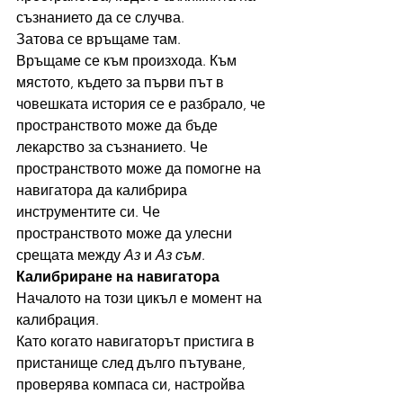
съзнанието да се случва.
Затова се връщаме там.
Връщаме се към произхода. Към 
мястото, където за първи път в 
човешката история се е разбрало, че 
пространството може да бъде 
лекарство за съзнанието. Че 
пространството може да помогне на 
навигатора да калибрира 
инструментите си. Че 
пространството може да улесни 
срещата между 
Аз
 и 
Аз съм
.
Калибриране на навигатора
Началото на този цикъл е момент на 
калибрация.
Като когато навигаторът пристига в 
пристанище след дълго пътуване, 
проверява компаса си, настройва 