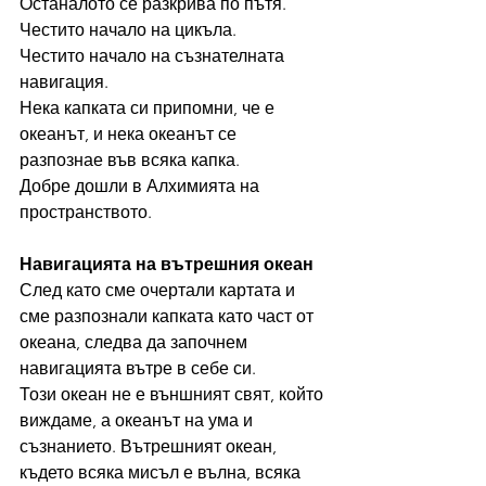
Останалото се разкрива по пътя.
Честито начало на цикъла.
Честито начало на съзнателната 
навигация.
Нека капката си припомни, че е 
океанът, и нека океанът се 
разпознае във всяка капка.
Добре дошли в Алхимията на 
пространството.
Навигацията на вътрешния океан
След като сме очертали картата и 
сме разпознали капката като част от 
океана, следва да започнем 
навигацията вътре в себе си.
Този океан не е външният свят, който 
виждаме, а океанът на ума и 
съзнанието. Вътрешният океан, 
където всяка мисъл е вълна, всяка 