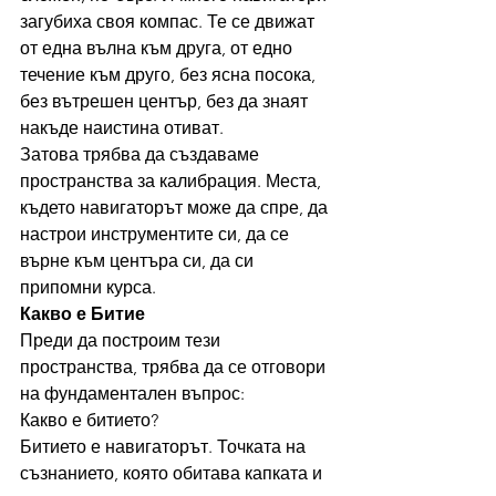
загубиха своя компас. Те се движат 
от една вълна към друга, от едно 
течение към друго, без ясна посока, 
без вътрешен център, без да знаят 
накъде наистина отиват.
Затова трябва да създаваме 
пространства за калибрация. Места, 
където навигаторът може да спре, да 
настрои инструментите си, да се 
върне към центъра си, да си 
припомни курса.
Какво е Битие
Преди да построим тези 
пространства, трябва да се отговори 
на фундаментален въпрос:
Какво е битието?
Битието е навигаторът. Точката на 
съзнанието, която обитава капката и 