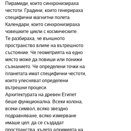
Пирамиди, които синхронизираха 
честоти. Градини, които генерираха 
специфични магнитни полета. 
Календари, които синхронизираха 
човешките цикли с космическите.
Те разбираха, че външното 
пространство влияе на вътрешното 
състояние. Че геометрията на едно 
място може да повиши или понижи 
съзнанието. Че определени точки на 
планетата имат специфични честоти, 
които улесняват определени 
вътрешни процеси.
Архитектурата на древен Египет 
беше функционална. Всеки колона, 
всеки символ, всяко звездно 
подравняване, всяко измерване 
имаше цел: да се създадат 
пространства, където алхимията на 