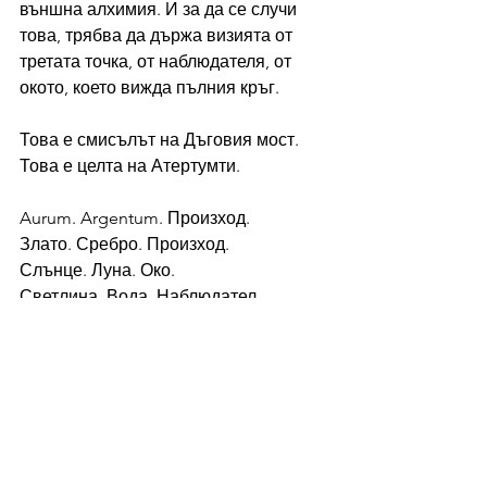
външна алхимия. И за да се случи 
това, трябва да държа визията от 
третата точка, от наблюдателя, от 
окото, което вижда пълния кръг.
Това е смисълът на Дъговия мост.
Това е целта на Атертумти.
Aurum. Argentum. Произход.
Злато. Сребро. Произход.
Слънце. Луна. Око.
Светлина. Вода. Наблюдател.
Египет. Аржентина. Орегон.
Добре дошли на Дъговия мост.