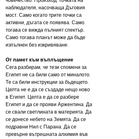
човечество. Произход: точката на 
наблюдателя, насочваща Дъговия 
мост. Само когато трите точки са 
активни, дъгата се появява. Само 
тогава се вижда пълният спектър. 
Само тогава планът може да бъде 
изпълнен без изкривяване.
От памет към въплъщение
Сега разбирам, че тези спомени за 
Египет не са били само от миналото. 
Те са били инструкции за бъдещето. 
Целта не е да се създаде нещо ново 
в Египет. Целта е да се разбере 
Египет и да се прояви Аржентина. Да 
се свали светлината в материята. Да 
се донесе небето на Земята. Да се 
подравни Нил с Парана. Да се 
превърне вътрешната алхимия във 