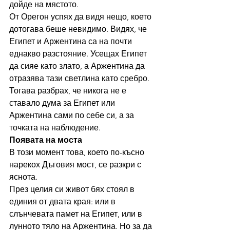
дойде на мястото.
От Орегон успях да видя нещо, което 
дотогава беше невидимо. Видях, че 
Египет и Аржентина са на почти 
еднакво разстояние. Усещах Египет 
да сияе като злато, а Аржентина да 
отразява тази светлина като сребро. 
Тогава разбрах, че никога не е 
ставало дума за Египет или 
Аржентина сами по себе си, а за 
точката на наблюдение.
Появата на моста
В този момент това, което по-късно 
нарекох Дъговия мост, се разкри с 
яснота.
През целия си живот бях стоял в 
единия от двата края: или в 
слънчевата памет на Египет, или в 
лунното тяло на Аржентина. Но за да 