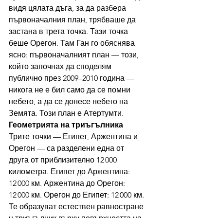
видя цялата дъга, за да разбера 
първоначалния план, трябваше да 
застана в трета точка. Тази точка 
беше Орегон. Там Ган го обяснява 
ясно: първоначалният план — този, 
който започнах да споделям 
публично през 2009–2010 година — 
никога не е бил само да се помни 
небето, а да се донесе небето на 
Земята. Този план е Атертумти.
Геометрията на триъгълника
Трите точки — Египет, Аржентина и 
Орегон — са разделени една от 
друга от приблизително 12 000 
километра. Египет до Аржентина: 
12 000 км. Аржентина до Орегон: 
12 000 км. Орегон до Египет: 12 000 км. 
Те образуват естествен равностране