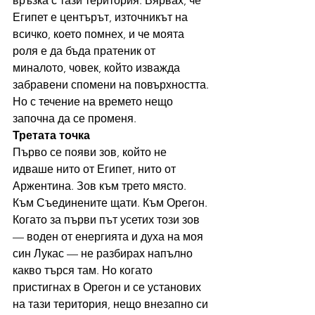
връзка с тази територия. Вярвах, че 
Египет е центърът, източникът на 
всичко, което помнех, и че моята 
роля е да бъда пратеник от 
миналото, човек, който изважда 
забравени спомени на повърхността. 
Но с течение на времето нещо 
започна да се променя.
Третата точка
Първо се появи зов, който не 
идваше нито от Египет, нито от 
Аржентина. Зов към трето място. 
Към Съединените щати. Към Орегон. 
Когато за първи път усетих този зов 
— воден от енергията и духа на моя 
син Лукас — не разбирах напълно 
какво търся там. Но когато 
пристигнах в Орегон и се установих 
на тази територия, нещо внезапно си 