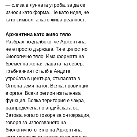
— слиза в лунната утроба, за да се 
износи като форма. Не като идея, не 
като символ, а като жива реалност.
Аржентина като живо тяло
Разбрах по-дълбоко, че Аржентина 
не е просто държава. Тя е цялостно 
биологично тяло. Има формата на 
бременна жена: главата на север, 
гръбначният стълб в Андите, 
утробата в центъра, стъпалата в 
Огнена земя на юг. Всяка провинция 
е орган. Всеки регион изпълнява 
функция. Всяка територия е чакра, 
разпределена по андийската ос. 
Затова, когато говоря за онтокрация, 
говоря за използването на 
биологичното тяло на Аржентина 