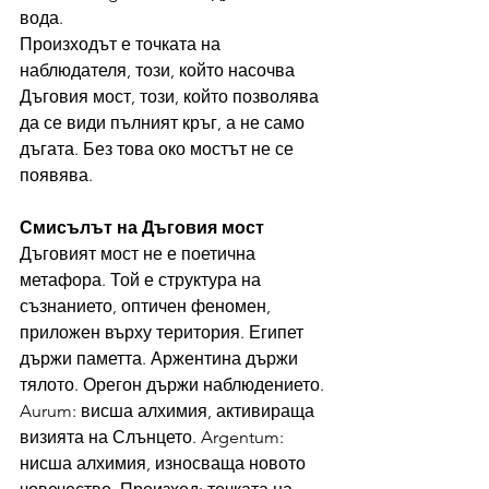
вода.
Произходът е точката на 
наблюдателя, този, който насочва 
Дъговия мост, този, който позволява 
да се види пълният кръг, а не само 
дъгата. Без това око мостът не се 
появява.
Смисълът на Дъговия мост
Дъговият мост не е поетична 
метафора. Той е структура на 
съзнанието, оптичен феномен, 
приложен върху територия. Египет 
държи паметта. Аржентина държи 
тялото. Орегон държи наблюдението. 
Aurum: висша алхимия, активираща 
визията на Слънцето. Argentum: 
нисша алхимия, износваща новото 