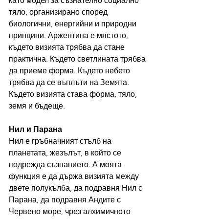
като модел за съзнателно социално 
тяло, организирано според 
биологични, енергийни и природни 
принципи. Аржентина е мястото, 
където визията трябва да стане 
практична. Където светлината трябва 
да приеме форма. Където небето 
трябва да се въплъти на Земята. 
Където визията става форма, тяло, 
земя и бъдеще.
Нил и Парана
Нил е гръбначният стълб на 
планетата, жезълът, в който се 
подрежда съзнанието. А моята 
функция е да държа визията между 
двете полукълба, да подравня Нил с 
Парана, да подравня Андите с 
Червено море, чрез алхимичното 