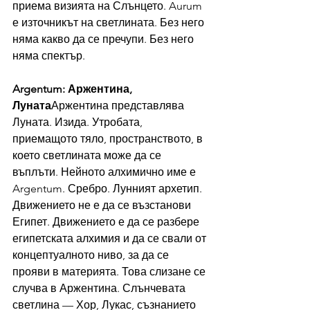
приема визията на Слънцето. Aurum 
е източникът на светлината. Без него 
няма какво да се пречупи. Без него 
няма спектър.
Argentum: Аржентина, 
Луната
Аржентина представлява 
Луната. Изида. Утробата, 
приемащото тяло, пространството, в 
което светлината може да се 
въплъти. Нейното алхимично име е 
Argentum. Сребро. Лунният архетип. 
Движението не е да се възстанови 
Египет. Движението е да се разбере 
египетската алхимия и да се свали от 
концептуалното ниво, за да се 
прояви в материята. Това слизане се 
случва в Аржентина. Слънчевата 
светлина — Хор, Лукас, съзнанието 