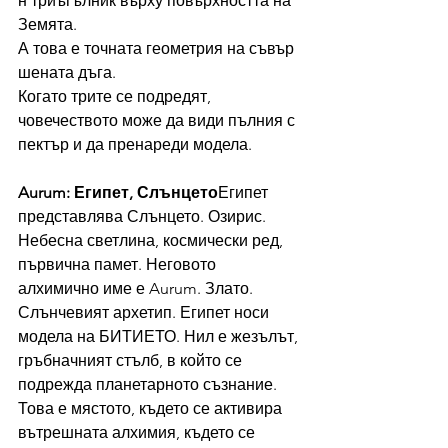
н триъгълник върху повърхността на 
Земята. 
А това е точната геометрия на съвър
шената дъга. 
Когато трите се подредят, 
човечеството може да види пълния с
пектър и да пренареди модела.
Aurum: Египет, Слънцето
Египет 
представлява Слънцето. Озирис. 
Небесна светлина, космически ред, 
първична памет. Неговото 
алхимично име е Aurum. Злато. 
Слънчевият архетип. Египет носи 
модела на БИТИЕТО. Нил е жезълът, 
гръбначният стълб, в който се 
подрежда планетарното съзнание. 
Това е мястото, където се активира 
вътрешната алхимия, където се 