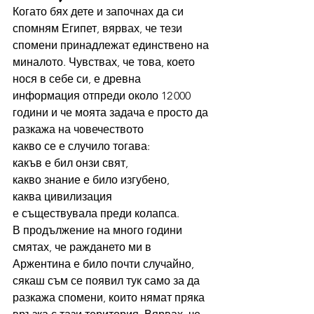
Когато бях дете и започнах да си 
спомням Египет, вярвах, че тези 
спомени принадлежат единствено на 
миналото. Чувствах, че това, което 
нося в себе си, е древна 
информация отпреди около 12 000 
години и че моята задача е просто да 
разкажа на човечеството 
какво се е случило тогава: 
какъв е бил онзи свят, 
какво знание е било изгубено, 
каква цивилизация 
е съществувала преди колапса.
В продължение на много години 
смятах, че раждането ми в 
Аржентина е било почти случайно, 
сякаш съм се появил тук само за да 
разкажа спомени, които нямат пряка 