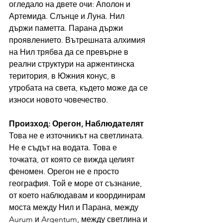
огледало на двете очи: Аполон и 
Артемида. Слънце и Луна. Нил 
държи паметта. Парана държи 
проявлението. Вътрешната алхимия 
на Нил трябва да се превърне в 
реални структури на аржентинска 
територия, в Южния конус, в 
утробата на света, където може да се 
износи новото човечество.
Произход: Орегон, Наблюдателят
Това не е източникът на светлината. 
Не е съдът на водата. Това е 
точката, от която се вижда целият 
феномен. Орегон не е просто 
география. Той е море от съзнание, 
от което наблюдавам и координирам 
моста между Нил и Парана, между 
Aurum и Argentum, между светлина и 