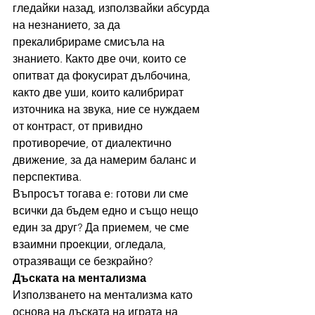
гледайки назад, използвайки абсурда 
на незнанието, за да 
прекалибрираме смисъла на 
знанието. Както две очи, които се 
опитват да фокусират дълбочина, 
както две уши, които калибрират 
източника на звука, ние се нуждаем 
от контраст, от привидно 
противоречие, от диалектично 
движение, за да намерим баланс и 
перспектива.
Въпросът тогава е: готови ли сме 
всички да бъдем едно и също нещо 
един за друг? Да приемем, че сме 
взаимни проекции, огледала, 
отразяващи се безкрайно?
Дъската на ментализма
Използването на ментализма като 
основа на дъската на играта на 