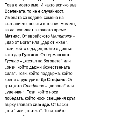
Това е моето име. И както всичко във 
Вселената, то не е случайност. 
Имената са кодове, семена на 
съзнанието, посяти в точния момент, 
за да покълнат в точното време.
Матияс.
 От еврейското 
Матитяху
 – 
„дар от Бога“ или „дар от Яхве“. 
Този, който е даден, който е дошъл 
като дар.
Густаво.
 От германското 
Густав
 – „жезъл на боговете“ или 
„онзи, който държи божествената 
сила“. Този, който поддържа, който 
крепи структурите.
Де Стефано.
 От 
гръцкото 
Стефанос
 – „корона“ или 
„увенчан“. Този, който носи 
победата, който носи свещения кръг 
върху главата си.
Биде.
 От баски – 
„път“ или „пътека“. Този, който 