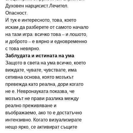
Духовен нарцисист.Лечител. 
Опасност.
И тук е интересното, това, което 
искам да разберете от самото начало 
на тази игра: всичко това – и лошото, 
и доброто – е вярно и едновременно 
с това невярно.
Заблудата и истината на ума
Защото в света на ума всичко, което 
виждате, чувате, чувствате, има 
сетивна основа, която мозъкът 
превежда като реална, дори когато 
не е. Невронауката показва, че 
мозъкът не прави разлика между 
реално преживяване и 
въображаемо, ако то е достатъчно 
интензивно. Когато визуализирате 
нещо ярко, се активират същите 