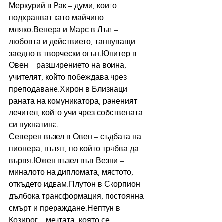
Меркурий в Рак – думи, които 
подхранват като майчино 
мляко.Венера и Марс в Лъв – 
любовта и действието, танцуващи 
заедно в творчески огън.Юпитер в 
Овен – разширението на воина, 
учителят, който побеждава чрез 
преподаване.Хирон в Близнаци – 
раната на комуникатора, раненият 
лечител, който учи чрез собствената 
си пукнатина.
Северен възел в Овен – съдбата на 
пионера, пътят, по който трябва да 
вървя.Южен възел във Везни – 
миналото на дипломата, мястото, 
откъдето идвам.Плутон в Скорпион – 
дълбока трансформация, постоянна 
смърт и прераждане.Нептун в 
Козирог – мечтата, която се 