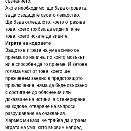
съзнанието.
Ако е необходимо, ще бъда отровата, 
за да създадете своето лекарство. 
Ще бъда огледалото, което отразява 
това, което трябва да видите, а не 
това, което искате да видите.
Играта на кодовете
Защото в играта на ума всичко се 
приема по начина, по който мозъкът 
ни е способен да го приеме. И затова 
голяма част от това, което ще 
преживеем заедно в предстоящото 
приключение, няма да бъде свързано 
с достигане до обяснения или 
доказване на истини, а с генериране 
на кодове, отваряне на въпроси, 
разрушаване на очаквания.
Хермес ми каза, че трябва да играем 
играта на ума, като вървим напред, 