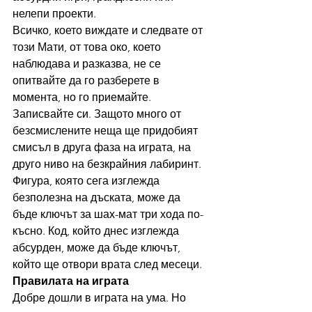
нелепи проекти.
Всичко, което виждате и следвате от 
този Мати, от това око, което 
наблюдава и разказва, не се 
опитвайте да го разберете в 
момента, но го приемайте. 
Записвайте си. Защото много от 
безсмислените неща ще придобият 
смисъл в друга фаза на играта, на 
друго ниво на безкрайния лабиринт.
Фигура, която сега изглежда 
безполезна на дъската, може да 
бъде ключът за шах-мат три хода по-
късно. Код, който днес изглежда 
абсурден, може да бъде ключът, 
който ще отвори врата след месеци.
Правилата на играта
Добре дошли в играта на ума. Но 