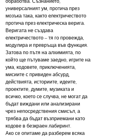
обработва. Съзнанието, 
универсалният ум, протича през 
мозъка така, както електричеството 
протича през електрическа верига. 
Веригата не създава 
електричеството – тя го провежда, 
модулира и превръща във функция.
Затова по пътя на алхимията, по 
който ще пътуваме заедно, игрите на 
ума, кодовете, приключенията, 
мисиите с привиден абсурд, 
действията, историите, идеите, 
проектите, думите, музиката и 
всичко, което се случва, не могат да 
бъдат виждани или анализирани 
чрез непосредствения смисъл, а 
трябва да бъдат възприемани като 
кодове в безкраен лабиринт.
Ако се опитаме да разберем всяка 