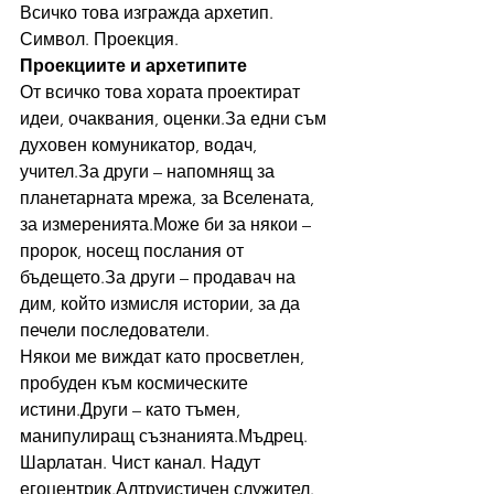
Всичко това изгражда архетип. 
Символ. Проекция.
Проекциите и архетипите
От всичко това хората проектират 
идеи, очаквания, оценки.За едни съм 
духовен комуникатор, водач, 
учител.За други – напомнящ за 
планетарната мрежа, за Вселената, 
за измеренията.Може би за някои – 
пророк, носещ послания от 
бъдещето.За други – продавач на 
дим, който измисля истории, за да 
печели последователи.
Някои ме виждат като просветлен, 
пробуден към космическите 
истини.Други – като тъмен, 
манипулиращ съзнанията.Мъдрец. 
Шарлатан. Чист канал. Надут 
егоцентрик.Алтруистичен служител. 