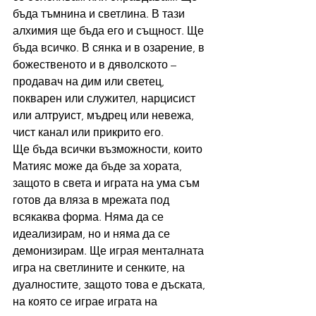
бъда тъмнина и светлина. В тази 
алхимия ще бъда его и същност. Ще 
бъда всичко. В сянка и в озарение, в 
божественото и в дяволското – 
продавач на дим или светец, 
покварен или служител, нарцисист 
или алтруист, мъдрец или невежа, 
чист канал или прикрито его.
Ще бъда всички възможности, които 
Матияс може да бъде за хората, 
защото в света и играта на ума съм 
готов да вляза в мрежата под 
всякаква форма. Няма да се 
идеализирам, но и няма да се 
демонизирам. Ще играя менталната 
игра на светлините и сенките, на 
дуалностите, защото това е дъската, 
на която се играе играта на 