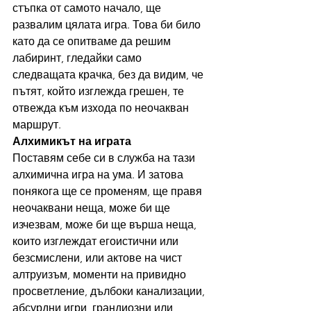
стъпка от самото начало, ще 
развалим цялата игра. Това би било 
като да се опитваме да решим 
лабиринт, гледайки само 
следващата крачка, без да видим, че 
пътят, който изглежда грешен, те 
отвежда към изхода по неочакван 
маршрут.
Алхимикът на играта
Поставям себе си в служба на тази 
алхимична игра на ума. И затова 
понякога ще се променям, ще правя 
неочаквани неща, може би ще 
изчезвам, може би ще върша неща, 
които изглеждат егоистични или 
безсмислени, или актове на чист 
алтруизъм, моменти на привидно 
просветление, дълбоки канализации, 
абсурдни игри, грандиозни или 