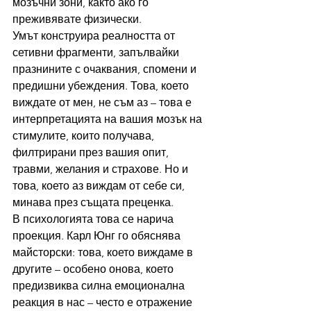
мозъчни зони, както ако го 
преживявате физически.
Умът конструира реалността от 
сетивни фрагменти, запълвайки 
празнините с очаквания, спомени и 
предишни убеждения. Това, което 
виждате от мен, не съм аз – това е 
интерпретацията на вашия мозък на 
стимулите, които получава, 
филтрирани през вашия опит, 
травми, желания и страхове. Но и 
това, което аз виждам от себе си, 
минава през същата преценка.
В психологията това се нарича 
проекция. Карл Юнг го обяснява 
майсторски: това, което виждаме в 
другите – особено онова, което 
предизвиква силна емоционална 
реакция в нас – често е отражение 