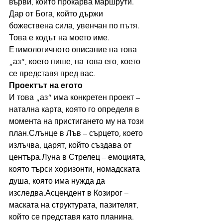
върви, който прокарва маршрути.
Дар от Бога, който държи 
божествена сила, увенчан по пътя.
Това е кодът на моето име. 
Етимологичното описание на това 
„аз“, което пише, на това его, което 
се представя пред вас.
Проектът на егото
И това „аз“ има конкретен проект – 
натална карта, която го определя в 
момента на пристигането му на този 
план.Слънце в Лъв – сърцето, което 
излъчва, царят, който създава от 
центъра.Луна в Стрелец – емоцията, 
която търси хоризонти, номадската 
душа, която има нужда да 
изследва.Асцендент в Козирог – 
маската на структурата, пазителят, 
който се представя като планина.