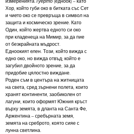
измеренията.
Туерто
 (едноок) – като 
Хор, който губи око в битката със Сет 
и чието око се превръща в символ на 
защита и космическо зрение. Като 
Один, който жертва едното си око 
при кладенеца на Мимир, за да пие 
от безкрайната мъдрост.
Едноокият елен. Този, който вижда с 
едно око, но вижда отвъд; който е 
загубил двойното зрение, за да 
придобие цялостно виждане.
Роден съм в центъра на житницата 
на света, сред зърнени полета, които 
хранят континенти, заобиколен от 
лагуни, които оформят Южния кръст 
върху земята, в дланта на Санта Фе, 
Аржентина – сребърната земя, 
земята на среброто, която сияе с 
лунна светлина.