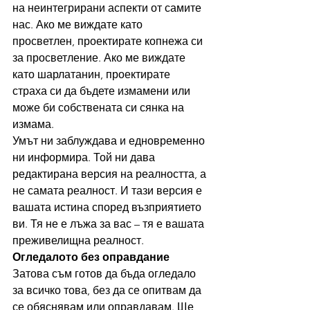
на неинтегрирани аспекти от самите 
нас. Ако ме виждате като 
просветлен, проектирате копнежа си 
за просветление. Ако ме виждате 
като шарлатанин, проектирате 
страха си да бъдете измамени или 
може би собствената си сянка на 
измама.
Умът ни заблуждава и едновременно 
ни информира. Той ни дава 
редактирана версия на реалността, а 
не самата реалност. И тази версия е 
вашата истина според възприятието 
ви. Тя не е лъжа за вас – тя е вашата 
преживелищна реалност.
Огледалото без оправдание
Затова съм готов да бъда огледало 
за всичко това, без да се опитвам да 
се обяснявам или оправдавам. Ще 