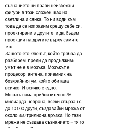
съзнанието ни прави неизбежни 
фигури в този сложен шах на 
светлина и сянка. То ни води към 
това да се изправим срещу себе си, 
проектирани в другите, и да бъдем 
проекции на другите върху самите 
тях.
Защото ето ключът, който трябва да 
разберем, преди да продължим: 
умът не е в мозъка. Мозъкът е 
процесор, антена, приемник на 
безкрайния ум, който обитава 
всичко. И всичко е едно.
Мозъкът има приблизително 86 
милиарда неврона, всеки свързан с 
до 10 000 други, създавайки мрежа от 
около 860 трилиона връзки. Но тази 
мрежа не създава съзнанието – тя го 