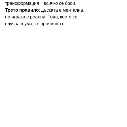
трансформация – всичко се брои.
Трето правило:
 дъската е ментална, 
но играта е реална. Това, което се 
случва в ума, се проявява в 
материята. Кодoвете, които 
обработваме заедно, създават 
реалност.
Останалите правила ще бъдат 
разкривани, докато напредваме. 
Защото игра без мистерия е скучна 
игра. А умът обича мистерията, 
храни се с енигмата, расте в 
несигурността.
Финалната покана
И така, въпросите, които отправям 
към Вселената и към всички, които 
четат това, са:
Готови ли сте да играете?Можете ли 
да се освободите от нуждата да 