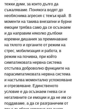
тежки думи, за които дълго да 
съжаляваме. Понякога водят до 
необяснима агресия с тежък край.
 В 
моменти на такива внезапни и бурни 
емоции трябва само да се осъзнаем 
и да направим няколко дълбоки 
коремни дишания за преминаване 
на тялото и органите от режим на 
стрес, мобилизация и работа, в 
режим на почивка, при който 
симпатиковата нервна система 
отстъпва доброволно функциите на 
парасимпатиковата нервна система 
и настъпва моментално успокояване 
и отрезвяване. Единственото 
условие е да осъзнаем гнева си и 
негативните си емоции и да не им се 
поддаваме, а да се разграничим от 