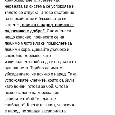
храносмилането. Усетете как 
нервната ви система се успокоява и 
тялото се отпуска. В това състояние 
на спокойствие и блаженство си 
кажете: 
„всичко е наред, всичко е 
ок, всичко е добре“. 
Спомнете си 
нещо красиво, пренесете се на 
любимо място или си помислете за 
любими хора. Дишайте дълбоко и 
спокойно, коремно, като 
издишването трябва да е по-дълго от 
вдишването. Трябва да имате 
убеждението, че всичко е наред. Така 
успокоявате клетките, които са били 
като войни, готови за бой. С това 
нежно галене на корема вие 
„свирите отбой“ и „давате 
свободно“. Клетките знаят, че всичко 
е наред, но заради засвирилата 