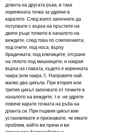
дланта на другата ръка, в така 
наречената точка за удряне в 
каратето. След което започнете да 
потупвате с върха на пръстите на 
двете ръце точките в началото на 
веждите; след това по слепоочията; 
под очите; под носа; върху 
брадичката; под ключиците; отсрани 
на тялото под мишниците; и накрая 
върха на главата, където е коренната 
чакра (или чакра 7). Направете най-
малко два цикъла. При втория или 
третия цикъл започвате от точките в 
началото на веждите, т.е. не удряте 
повече карате точката на ръба на 
дланта си. При първия цикъл вие 
установявате и признавате, че имате 
проблем, който ви пречи и ви 