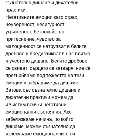
съзнателно дишане и дихателни 
практики.
Негативните емоции като 
страх, 
неувереност, несигурност, 
угриженост, безпокойство, 
притеснение, чувство за 
малоценност се натрупват в белите 
дробове и 
предизвикват в нас плитко 
и учестено дишане.
 Белите дробове 
се свиват, сърцето се затваря, ние се 
прегърбваме под тежестта на тези 
емоции и забравяме да дишаме. 
З
атова със съзнателно дишане и 
дихателни практики можем да 
изчистим всички негативни 
емоционални състояния. Ако 
забелязваме начина, по който 
дишаме, можем съзнателно да 
излекуваме емоционалните си 