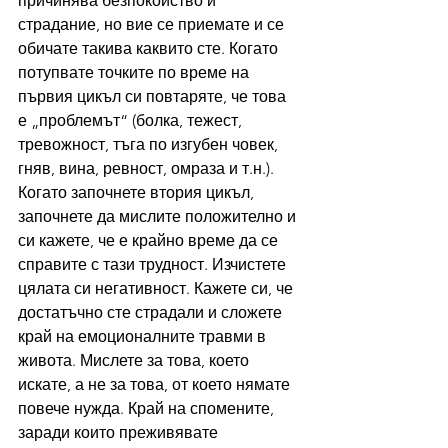
причинява безпокойство и 
страдание, но вие се приемате и се 
обичате такива каквито сте. Когато 
потупвате точките по време на 
първия цикъл си повтаряте, че това 
е „проблемът“ (болка, тежест, 
тревожност, тъга по изгубен човек, 
гняв, вина, ревност, омраза и т.н.). 
Когато започнете втория цикъл, 
започнете да мислите положително и 
си кажете, че е крайно време да се 
справите с тази трудност. Изчистете 
цялата си негативност. Кажете си, че 
достатъчно сте страдали и сложете 
край на емоционалните травми в 
живота. Мислете за това, което 
искате, а не за това, от което нямате 
повече нужда. Край на спомените, 
заради които преживявате 