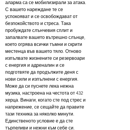
аларма са се мобилизирали за атака. 
С вашето нареждане те се 
успокояват и се освобождават от 
безпокойството и стреса. Така 
пробуждате слънчевия сплит и 
запалвате вашето вътрешно слънце, 
което огрява всички тъмни и скрити 
местенца във вашето тяло. Отново 
изпълвате жизнените си резервоари 
с енергия и адреналин и се 
подготвяте да продължите деня с 
нови сили и изпълнени с енергия. 
Може да си пуснете лека нежна 
музика, настроена на честота от 432 
херца. Винаги, когато сте под стрес и 
напрежение, се сещайте да правите 
тази техника за няколко минути. 
Единственото условие е да сте 
търпеливи и нежни към себе си. 