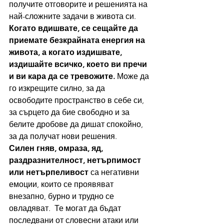
получите отговорите и решенията на 
най-сложните задачи в живота си.
Когато вдишвате, се сещайте да 
приемате безкрайната енергия на 
живота, а когато издишвате, 
издишайте всичко, което ви пречи 
и ви кара да се тревожите.
 Може да 
го изкрещите силно, за да 
освободите пространство в себе си, 
за сърцето да бие свободно и за 
белите дробове да дишат спокойно, 
за да получат нови решения.
Силен гняв, омраза, яд, 
раздразнителност, нетърпимост 
или нетърпеливост 
са негативни 
емоции, които се проявяват 
внезапно, бурно и трудно се 
овладяват.  Те могат да бъдат 
последвани от словесни атаки или 