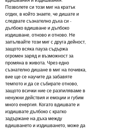
вдишвания и издишвания. 
Позволете си този миг на кратък 
отдих, в който знаете, че дишате и 
следвате съзнателно дъха си - 
дълбоко вдишване и дълбоко 
издишване, отново и отново. Не 
запълвайте този миг с друга дейност, 
защото всяка пауза съдържа 
огромен заряд и възможност за 
промяна в живота. Чрез едно 
съзнателно дишане в миг на почивка, 
вие ще се научите да забавяте 
темпото и да се събирате отново, 
защото всички ние се разпиляваме в 
ненужни действия и емоции и губим 
много енергия. Когато вдишвате и 
издишвате дълбоко с кратко 
задържане на дъха между 
вдишването и издишването, може да 