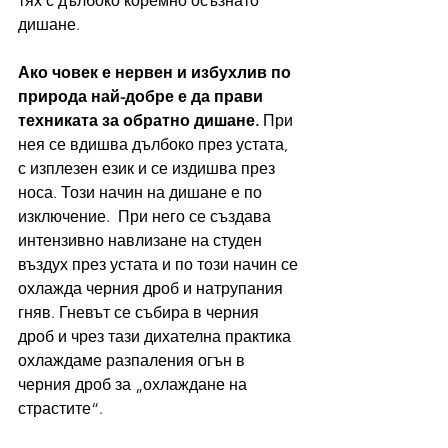
тях с дълбоко коремно осъзнато 
дишане.
Ако човек е нервен и избухлив по 
природа най-добре е да прави 
техниката за обратно дишане.
 При 
нея се вдишва дълбоко през устата, 
с изплезен език и се издишва през 
носа. Този начин на дишане е по 
изключение.  При него се създава 
интензивно навлизане на студен 
въздух през устата и по този начин се 
охлажда черния дроб и натрупания 
гняв. Гневът се събира в черния 
дроб и чрез тази дихателна практика 
охлаждаме разпаления огън в 
черния дроб за „охлаждане на 
страстите“. 