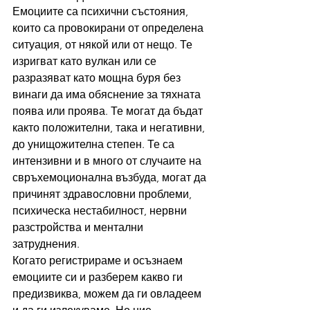
Емоциите са психични състояния, 
които са провокирани от определена 
ситуация, от някой или от нещо. Те 
изригват като вулкан или се 
разразяват като мощна буря без 
винаги да има обяснение за тяхната 
поява или проява. Те могат да бъдат 
както положителни, така и негативни, 
до унищожителна степен. Те са 
интензивни и в много от случаите на 
свръхемоционална възбуда, могат да 
причинят здравословни проблеми, 
психическа нестабилност, нервни 
разстройства и ментални 
затруднения. 
Когато регистрираме и осъзнаем 
емоциите си и разберем какво ги 
предизвиква, можем да ги овладеем 