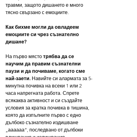
травми, защото дишането е много 
тясно свързано с емоциите.
Как бихме могли да овладеем 
емоциите си чрез съзнателно 
дишане?
На първо място 
трябва да се 
научим да правим съзнателни 
паузи и да почиваме, когато сме 
най-заети.
 Навийте си алармата за 5-
минутна почивка на всеки 1 или 2 
часа напрегната работа. Спрете 
всякаква активност и си създайте 
условия за кратка почивка в тишина, 
която да изпълните първо с едно 
дълбоко съзнателно издишване 
„аааааа“, последвано от дълбоки 