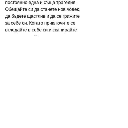
постоянно една и съща трагедия. 
Обещайте си да станете нов човек, 
да бъдете щастлив и да се грижите 
за себе си. Когато приключите се 
вгледайте в себе си и сканирайте 
емоциите си. Преценете дали има 
още страдание във вас или има 
подобрение в емоционалното ви 
състояние. Как бихте оценили новото 
си състояние по скалата от 1 до 10, 
като 10 е най-висшата форма на 
страданието. Ако страданието ви е 
паднало до 6-та или 5-та степен, или 
по-надолу, това е много добре. 
Правете тази техника винаги, когато 
се почувствате емоционално 
разклатени или нестабилни.
Със съзнателно и дълбоко дишане и 
използване на подходящи дихателни 