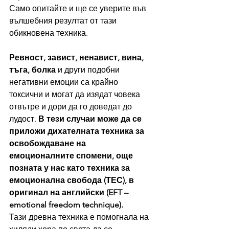
Само опитайте и ще се уверите във 
вълшебния резултат от тази 
обикновена техника.
Ревност, завист, ненавист, вина, 
тъга, болка
 и други подобни 
негативни емоции са крайно 
токсични и могат да изядат човека 
отвътре и дори да го доведат до 
лудост. 
В тези случаи може да се 
приложи дихателната техника за 
освобождаване на 
емоционалните спомени, още 
позната у нас като техника за 
емоционална свобода (ТЕС), в 
оригинал на английски (EFT – 
emotional freedom technique).
Тази древна техника е помогнала на 