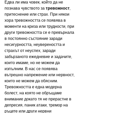
Едва ли има човек, който да не 
познава чувството за 
тревожност
, 
притеснение или страх. При някои 
хора тревожността се появява в 
моменти на криза или трудности, при 
други тревожността се е превърнала 
в постоянно състояние заради 
несигурността, неувереността и 
страхът от неуспех, заради 
забързаното ежедневие и задачите, 
които имаме, но не можем да 
изпълним. В нас се появява 
вътрешно напрежение или нервност, 
които не можем да обясним. 
Тревожността е една модерна 
болест, на която не обръщаме 
внимание докато тя не прерастне в 
депресия, паник атаки, тремор на 
ръцете или други нервни 