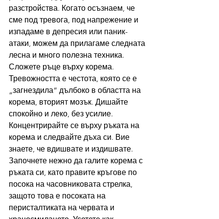
разстройства. Когато осъзнаем, че 
сме под тревога, под напрежение и 
изпадаме в депресия или паник-
атаки, можем да прилагаме следната 
лесна и много полезна техника.
Сложете ръце върху корема. 
Тревожността е честота, която се е 
„загнездила“ дълбоко в областта на 
корема, вторият мозък. Дишайте 
спокойно и леко, без усилие. 
Концентрирайте се върху ръката на 
корема и следвайте дъха си. Вие 
знаете, че вдишвате и издишвате. 
Започнете нежно да галите корема с 
ръката си, като правите кръгове по 
посока на часовниковата стрелка, 
защото това е посоката на 
перисталтиката на червата и 