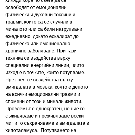
хиляди хора по света да се 
освободят от емоционални, 
физически и духовни токсини и 
травми, които са се случили в 
миналото или са били натрупвани 
ежедневно, докато ескалират до 
физическо или емоционално 
хронично заболяване. При тази 
техника се въздейства върху 
специални енергийни линии, чиито 
изход е в точките, които потупваме. 
Чрез нея се въздейства върху 
амигдалата в мозъка, която е депото 
на всички емоционални травми и 
спомени от този и минали животи. 
Проблемът е еднократен, но ние го 
съживяваме и преживяваме всеки 
миг и го съхраняваме в амигдалата в 
хипоталамуса.  Потупването на 