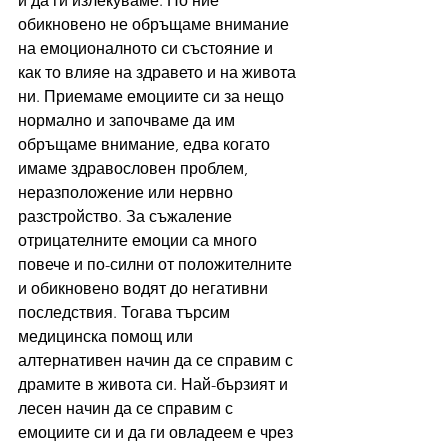
и да ги излекуваме. Но ние 
обикновено не обръщаме внимание 
на емоционалното си състояние и 
как то влияе на здравето и на живота 
ни. Приемаме емоциите си за нещо 
нормално и започваме да им 
обръщаме внимание, едва когато 
имаме здравословен проблем, 
неразположение или нервно 
разстройство. За съжаление 
отрицателните емоции са много 
повече и по-силни от положителните 
и обикновено водят до негативни 
последствия. Тогава търсим 
медицинска помощ или 
алтернативен начин да се справим с 
драмите в живота си. Най-бързият и 
лесен начин да се справим с 
емоциите си и да ги овладеем е чрез 