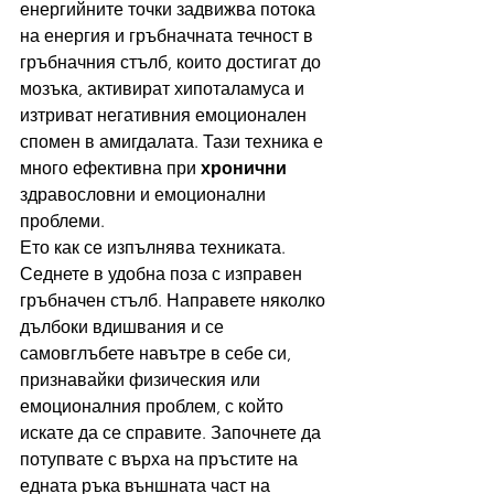
енергийните точки задвижва потока 
на енергия и гръбначната течност в 
гръбначния стълб, които достигат до 
мозъка, активират хипоталамуса и 
изтриват негативния емоционален 
спомен в амигдалата. Тази техника е 
много ефективна при 
хронични
здравословни и емоционални 
проблеми.
Ето как се изпълнява техниката. 
Седнете в удобна поза с изправен 
гръбначен стълб. Направете няколко 
дълбоки вдишвания и се 
самовглъбете навътре в себе си, 
признавайки физическия или 
емоционалния проблем, с който 
искате да се справите. Започнете да 
потупвате с върха на пръстите на 
едната ръка външната част на 