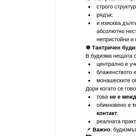
строго структу
рядък;
и изисква дълг
абсолютно несъ
непристойни и 
☸️ Тантричен буд
В будизма нещата с
централно е уч
блаженството е
монашеските об
Дори когато се гово
това 
не е межд
обикновено е 
т
контакт
;
реалната практ
📌 
Важно:
 будизмът