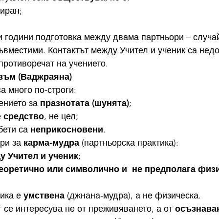
риран;
и години подготовка между двама партньори – случай
вместими. Контактът между Учител и ученик са недо
противоречат на учението.
изъм (Ваджраяна)
а много по-строги:
ението за 
празнотата (шунята)
;
 
средство
, не цел;
ети са 
неприкосновени
.
ри за 
карма-мудра
 (партньорска практика):
у Учител и ученик
;
еоретично или символично и  не предполага физ
ика е 
умствена
 (джнана-мудра), а не физическа.
 се интересува не от преживяването, а от 
осъзнава