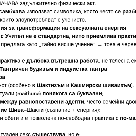
АЧАВА задължително физически акт.
самбхава
 използват символика, която често се 
разб
, които злоупотребяват с учението.
ния за трансформация на сексуалната енергия
 с Учител не е стандартна, нито приемлива практ
о предлага като „тайно висше учение“ → това е черве
практика е 
дълбока вътрешна работа
, не телесна 
 Тантричен будизъм и индуистка тантра
ра
ст (особено в 
Шактизъм
 и 
Кашмирски шиваизъм
):
туали (
maithuna
) 
понякога са буквални
;
между равнопоставени адепти
, често семейни дво
ние Шива–Шакти
 (съзнание + енергия);
 обети и е позволена по-свободна практика с 
по-ма
туален секс 
съществува
, но е: