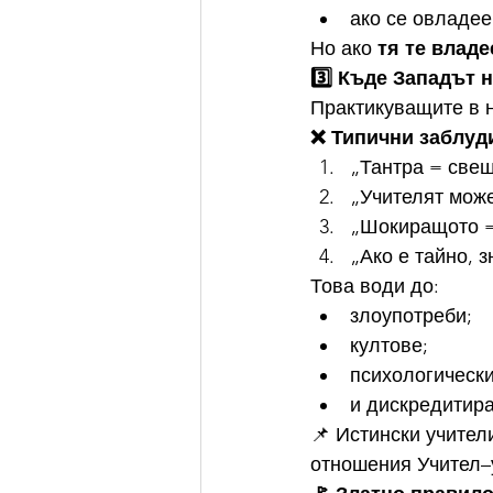
ако се овладее
Но ако 
тя те владе
3️⃣ Къде Западът 
Практикуващите в 
❌ Типични заблуд
„Тантра = свещ
„Учителят може
„Шокиращото =
„Ако е тайно, 
Това води до:
злоупотреби;
култове;
психологически
и дискредитира
📌 Истински учители
отношения Учител–у