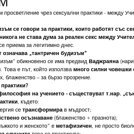
М
 просветление чрез сексуални практики - между Учи
зъм се говори за практики, които работят със се
никога не става дума за реален секс между Учите
се приема за легитимно днес.
т означава „тантричен будизъм“
дизъм“ обикновено се има предвид 
Ваджраяна
 (нар
). Това е път, който използва 
много силни човешки 
ах, блаженство – за бързо прозрение.
 практики?
философия на учението - съществуват т.нар. „съ
рактики
, където:
ергия се 
трансформира
 в мъдрост;
йствено осъзнаване
 (блаженство + празнота);
ъжкото и женското“ е 
метафизичен
, не просто биол