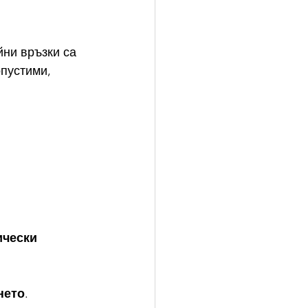
ни връзки са 
пустими, 
ически 
нето
.