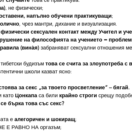
от случаите
 това се практикува:
а)
, не физически;
оставени, напълно обучени практикуващи
;
волично
, чрез мантри, дихание и визуализация.
 физически сексуален контакт между Учител и уче
нарушение на философията на учението = проблем
равила (вина̀я)
 забраняват сексуални отношения ме
тибетски будизъм 
това се счита за злоупотреба с 
втентични школи казват ясно:
стоява за секс „за твоето просветление“ – бягай.
 като 
Цонкапа
 са били 
крайно строги
 срещу подоб
о се бърка това със секс?
ата е 
алегоричен и шокиращ
;
НЕ Е РАВНО НА оргазъм;