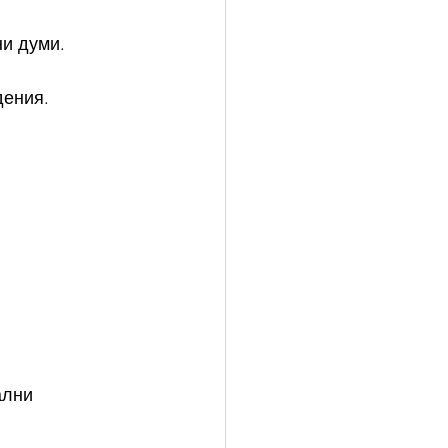
ни думи.
дения.
ални 