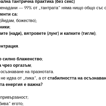
еална тантрична практика (без секс)
ненадани — 99% от „тантрата“ няма нищо общо със с
енти са:
 (йидам, божество);
ники
;
ите (нади), вятровете (лунг) и капките (тигле)
;
ентрация
.
о силно блаженство
;
а чрез оргазъм
;
 осъзнаване на празнотата.
не идва от „пика“, а от 
стабилността на осъзнава
та енергия е важна?
 привързаност;
бива“ егото;