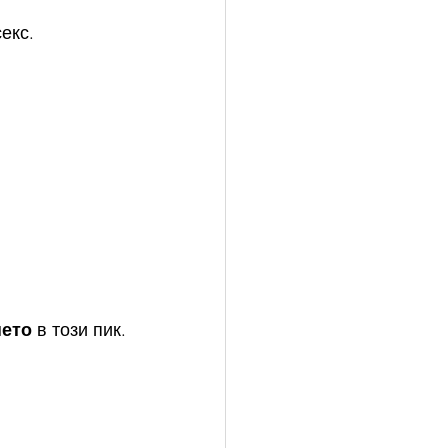
екс.
нето
 в този пик.