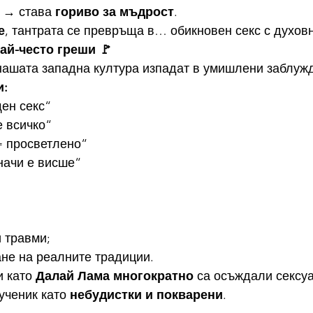
 → става 
гориво за мъдрост
.
е
, тантрата се превръща в… обикновен секс с духов
най-често греши 🚩
нашата западна култура изпадат в умишлени заблуж
и:
ен секс“
 всичко“
 просветлено“
значи е висше“
 травми;
не на реалните традиции.
 като 
Далай Лама
многократно
 са осъждали сексу
ченик като 
небудистки и покварени
.