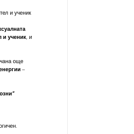
тел и ученик 
ксуалната 
л и ученик
, и 
ичана още 
енергии
 – 
юзни“ 
огичен.