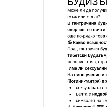
БУДИЗЪ
Може ли да получим
(мъж или жена)?
В тантричния буди
енергия
, но 
почти 
още по-рядко това 
🕉️ Какво всъщнос
Под „тантричен бу
Тибетски будизъм
желание, гняв, стр
 Има ли сексуални
На ниво учение и 
(йогини-тантра) п
сексуалната ен
целта е 
недво
символът на „м