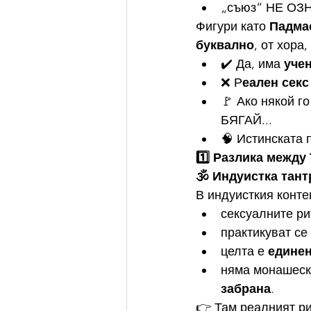
„съюз“ НЕ ОЗН
Фигури като 
Падма
буквално
, от хора
✔️ Да, има 
уче
❌ Р
еален секс
🚩 Ако някой г
БЯГАЙ...
🧠 Истинската 
1️⃣ Разлика между
🕉️ Индуистка тант
В индуисткия контек
сексуалните ри
практикуват се 
целта е 
едине
няма монашески
забрана
.
👉 Там реалният ри