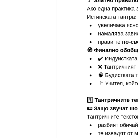
🚩 Златно правил
Ако една практика 
Истинската тантра:
увеличава ясно
намалява зави
прави те 
по-св
🧭 Финално обоб
✔️ Индуистката
❌ Тантричният 
🧠 Будистката 
🚩 Учител, койт
1️⃣ Тантричните те
📜 Защо звучат ш
Тантричните тексто
разбият обичай
те извадят от 