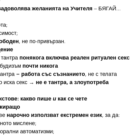
о
задоволява желанията на Учителя
 – БЯГАЙ...
та;
симост;
ободен
, не по-привързан.
щение
 тантра 
понякога включва реален ритуален секс
будизъм 
почти никога
тантра = 
работа със съзнанието
, не с телата
о иска секс → 
не е тантра, а злоупотреба
кстове: какво пише 
и
 как се чете
окиращо
ве 
нарочно използват екстремен език
, за да:
ното мислене;
морални автоматизми;