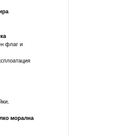
ира 
ика
н флаг и 
експлоатация
йки;
лко морална 