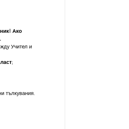
ник! Ако 
.
жду Учител и 
власт
;
ни тълкувания.