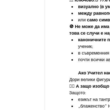
⚠️ 
Ключово:
В 
99% 
визуално (в ум
между равноп
или 
само сим
🚫 Не може да има
това се случи е 
каноничните п
ученик;
в съвременния 
почти всички а
Ако Учител на
Дори велики фигури
🧘‍♂️ А защо изобщ
Защото:
езикът на тантр
„блаженство“ 