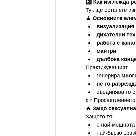
2️⃣ Как изглежда р
Тук ще останете из
🧘 Основните елем
визуализация
дихателни тех
работа с канал
мантри
;
дълбока конц
Практикуващият:
генерира 
мног
не го разрежд
съединява го с
👉 Просветлението 
🔥 Защо сексуална
Защото тя:
е най-мощната
най-бързо „раз