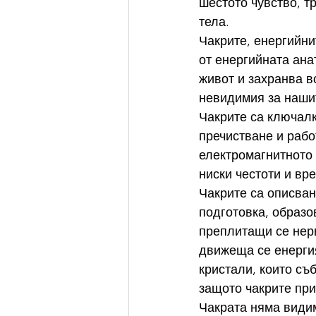
шестото чувство, т
тела.
Чакрите, енергийни
от енергийната ана
живот и захранва в
невидимия за нашит
Чакрите са ключалк
пречистване и рабо
електромагнитното 
ниски честоти и вр
Чакрите са описван
подготовка, образо
преплитащи се нерв
движеща се енергия
кристали, които съб
защото чакрите при
Чакрата няма види