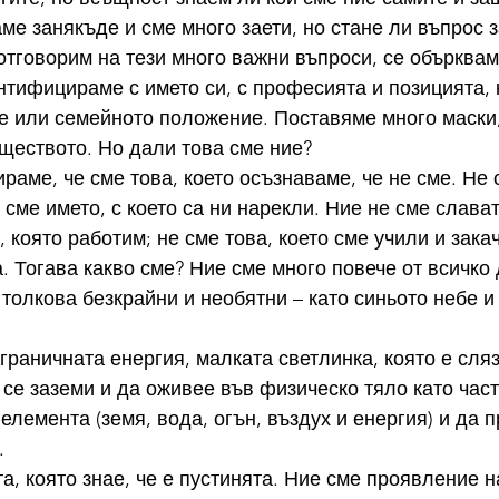
ме занякъде и сме много заети, но стане ли въпрос з
 отговорим на тези много важни въпроси, се обърквам
тифицираме с името си, с професията и позицията, 
 или семейното положение. Поставяме много маски,
ществото. Но дали това сме ние?
раме, че сме това, което осъзнаваме, че не сме. Не 
сме името, с което са ни нарекли. Ние не сме слават
 която работим; не сме това, което сме учили и зака
. Тогава какво сме? Ние сме много повече от всичко 
 толкова безкрайни и необятни – като синьото небе и
зграничната енергия, малката светлинка, която е сляз
 се заземи и да оживее във физическо тяло като част
елемента (земя, вода, огън, въздух и енергия) и да 
.
а, която знае, че е пустинята. Ние сме проявление н