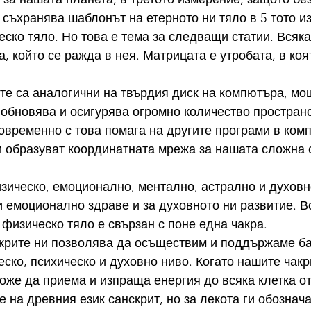
е съхранява шаблонът на етерното ни тяло в 5-тото и
ско тяло. Но това е тема за следващи статии. Всяка
, който се ражда в нея. Матрицата е утробата, в коя
те са аналогични на твърдия диск на компютъра, мощ
 обновява и осигурява огромно количество пространс
временно с това помага на другите програми в ком
и образуват координатната мрежа за нашата сложна 
зическо, емоционално, ментално, астрално и духовн
 емоционално здраве и за духовното ни развитие. Вс
 физическо тяло е свързан с поне една чакра.
акрите ни позволява да осъществим и поддържаме ба
ско, психическо и духовно ниво. Когато нашите чакри
може да приема и изпраща енергия до всяка клетка от
е на древния език санскрит, но за лекота ги обознач