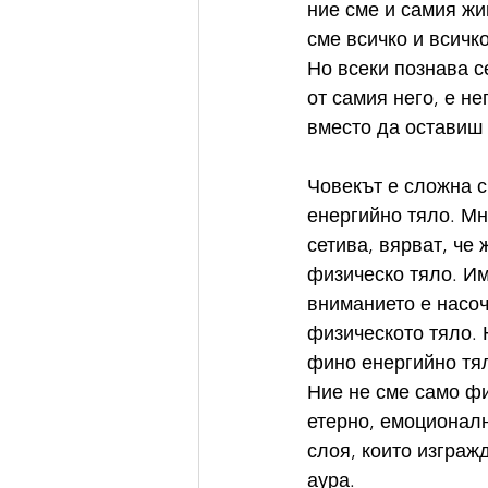
ние сме и самия жи
сме всичко и всичко
Но всеки познава с
от самия него, е не
вместо да оставиш 
Човекът е сложна с
енергийно тяло. Мн
сетива, вярват, че
физическо тяло. Им
вниманието е насоч
физическото тяло. 
фино енергийно тял
Ние не сме само фи
етерно, емоционалн
слоя, които изграж
аура.