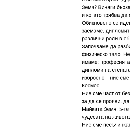
Земя? Винаги бърза
и когато трябва да
Обикновено се иден
заемаме, дипломите
различни роли в об
Започваме да разби
физическо тяло. Не 
имаме; професията,
дипломи на стената
изброено – ние сме
Космос.
Ние сме част от бе
за да се прояви, да
Майката Земя, 5-те 
чудесата на живота
Ние сме песъчинкат