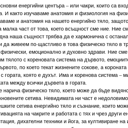
основни енергийни центъра – или чакри, които са вхо
а. И както изучаваме анатомия и физиология на физи
чаваме и анатомия на нашето енергийно тяло, защот
а малка част от това, което всъщност сме ние. Ние с
дна наша същност трябва да е хармонична с останали
и да живеем по-щастливо в това физическо тяло в тр
 физически, емоционално и духовно здрави. Ние сме
м тялото с кореновата система на дървото, емоциит
ървото, по което текат жизнените сокове, а короната
с гората, която е духът. Има и коренова система – м
ата между всички дървета в гората.
е нарича физическо тяло, което може да бъде видяно
кновените сетива. Невидимата ни част е недоловимо
шките сетива енергийно тяло и съзнание, които може
ивацията на чакрите и работата с тях и чрез други е
тация, дихателни техники и йога, за култивиране на 