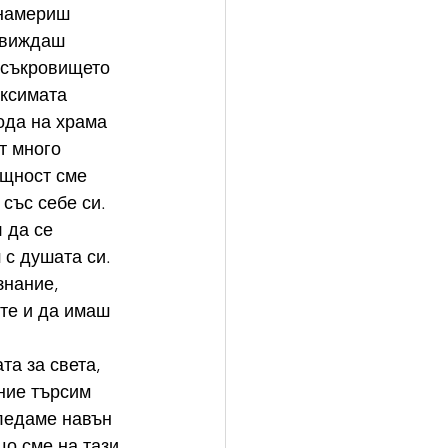
 намериш 
 виждаш 
 съкровището 
ксимата 
ода на храма 
т много 
ъщност сме 
със себе си. 
 да се 
с душата си. 
знание, 
те и да имаш 
а за света, 
ние търсим 
гледаме навън 
що сме на тази 