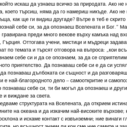
, който искаш да узнаеш всичко за природата. Ако не
ва, което търсиш, няма да го намериш никъде. Ако не
къща, как ще ги видиш другаде? Вътре в теб е скрито
ознай себе си, за да опознаеш Вселената и Бог.“ Ма
е гравирана преди много векове върху камъка над вх
 Гърция. Оттогава учени, мистици и мъдреци задава
ат по темата и търсят отговора на въпроса: „кои вс
наем себе си и да се опознаем, за да се сприятелим 
ното приятелство. Да познаваш себе си е да си успял
да познаваш дълбоката си същност и да разговаряш 
и е най-благородното дело – самооткритие и самопо
о познаваш себе си, ти би могъл да опознаеш и други
 и виждане за света.
едваме структурата на Вселената, да открием истинат
ните на океана и да изкачим най-високите върхове; 
осклона и искаме контакт с извънземни; ние винаги 
угите, но всъщност знаем ли кои сме ние самите и за