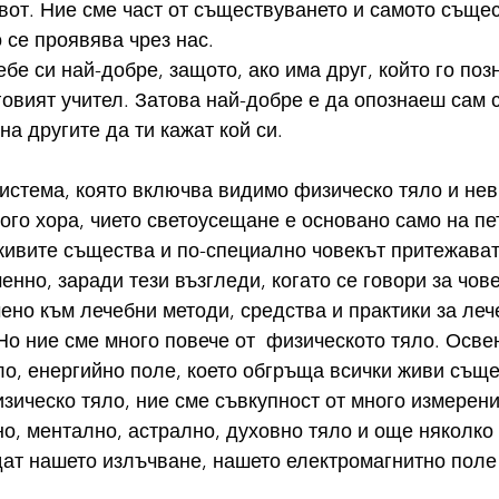
вот. Ние сме част от съществуването и самото същес
 се проявява чрез нас.
ебе си най-добре, защото, ако има друг, който го поз
говият учител. Затова най-добре е да опознаеш сам с
на другите да ти кажат кой си.
истема, която включва видимо физическо тяло и не
ого хора, чието светоусещане е основано само на пе
 живите същества и по-специално човекът притежават
енно, заради тези възгледи, когато се говори за чов
ено към лечебни методи, средства и практики за леч
Но ние сме много повече от  физическото тяло. Осве
о, енергийно поле, което обгръща всички живи съще
зическо тяло, ние сме съвкупност от много измерен
о, ментално, астрално, духовно тяло и още няколко
дат нашето излъчване, нашето електромагнитно поле