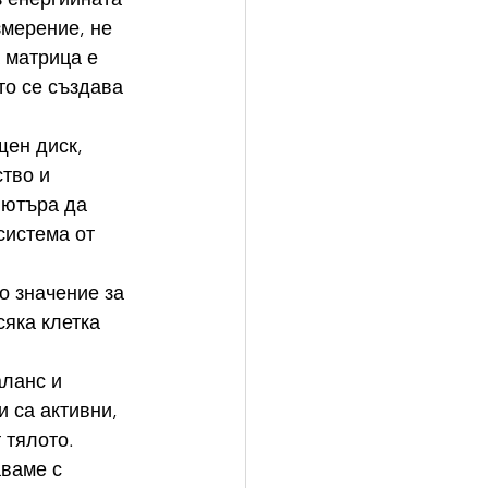
змерение, не 
 матрица е 
то се създава 
ен диск, 
тво и 
пютъра да 
система от 
о значение за 
яка клетка 
ланс и 
 са активни, 
 тялото.
аваме с 