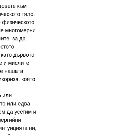
довете към 
ческото тяло, 
о физическото 
ме многомерни 
те, за да 
етото 
 като дървото 
е и мислите 
 е нашата 
икориза, която 
 или 
то или едва 
м да усетим и 
нергийни 
интуицията ни, 