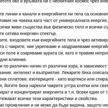
ретото око и връзката ни с необятния космос чрез ене
те линии и канали и енергийните ни тела са основни
томия на човека като част от универсалната енергия,
сички живи същества във физическо тяло и всички с
е сетива енергиен спектър.
ите, входовете към енергийните тела и чрез активир
та с чакрите, ние укрепваме и заздравяваме енергийн
си поле и озаряваме аурата си, като я правим непро
едни влияния.
и по различен начин от различни хора, в зависимост 
вание, интелект и възприятия. Лекарите биха описали
ни сплитове; езотериците - като вортекси или спира
; йогите биха нарекли чакрите ултра клетки или све
ират и концентрират енергията и т.н. Всеки един от т
тежават всички тези характеристики и свойства.
мо проявление и не може да бъде видяна, защото ня