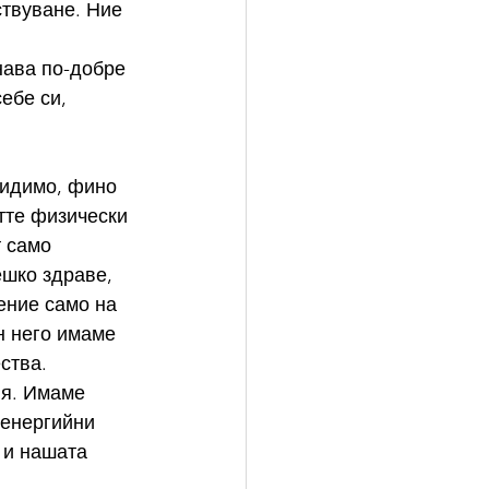
твуване. Ние 
нава по-добре 
ебе си, 
видимо, фино 
тте физически 
 само 
ешко здраве, 
ение само на 
н него имаме 
ства. 
ия. Имаме 
 енергийни 
 и нашата 