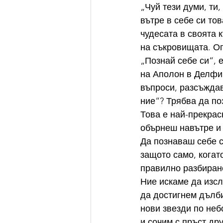
„Чуй тези думи, ти
вътре в себе си то
чудесата в своята 
на съкровищата. Оп
„Познай себе си“, 
на Аполон в Делфи,
въпроси, разсъждав
ние“? Трябва да поз
Това е най-прекрас
обърнеш навътре и 
Да познаваш себе с
защото само, когат
правилно разбиране
Ние искаме да изсл
да достигнем дълби
нови звезди по неб
и сочим с пръст др