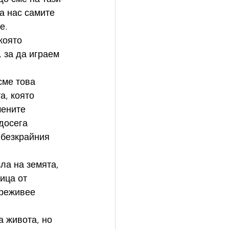
а нас самите 
е. 
която 
 за да играем 
сме това 
а, която 
чените 
досега 
 безкрайния 
ла на земята, 
ица от 
преживее 
а живота, но 