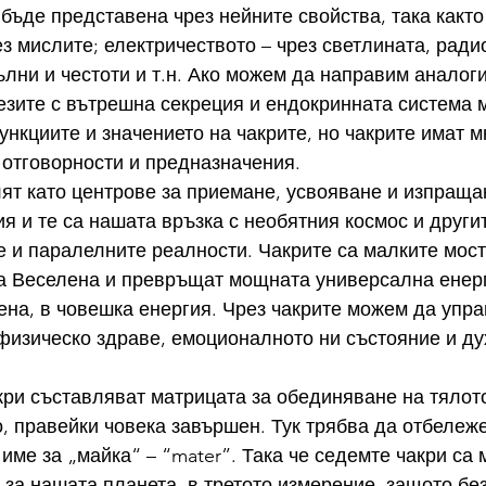
бъде представена чрез нейните свойства, така както
з мислите; електричеството – чрез светлината, радио
ълни и честоти и т.н. Ако можем да направим аналоги
зите с вътрешна секреция и ендокринната система м
ункциите и значението на чакрите, но чакрите имат м
 отговорности и предназначения. 
ят като центрове за приемане, усвояване и изпраща
я и те са нашата връзка с необятния космос и други
 и паралелните реалности. Чакрите са малките мостч
а Веселена и превръщат мощната универсална енерг
на, в човешка енергия. Чрез чакрите можем да упра
физическо здраве, емоционалното ни състояние и ду
ри съставляват матрицата за обединяване на тялото
, правейки човека завършен. Тук трябва да отбележе
име за „майка“ – “mater”. Така че седемте чакри са 
за нашата планета, в третото измерение, защото без