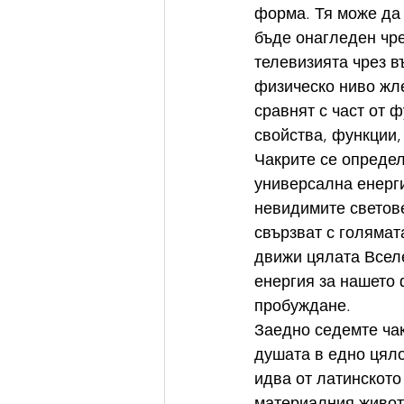
форма. Тя може да 
бъде онагледен чре
телевизията чрез в
физическо ниво жле
сравнят с част от ф
свойства, функции,
Чакрите се определ
универсална енерги
невидимите светове
свързват с голямат
движи цялата Вселе
енергия за нашето 
пробуждане.
Заедно седемте чак
душата в едно цяло
идва от латинското 
материалния живот 