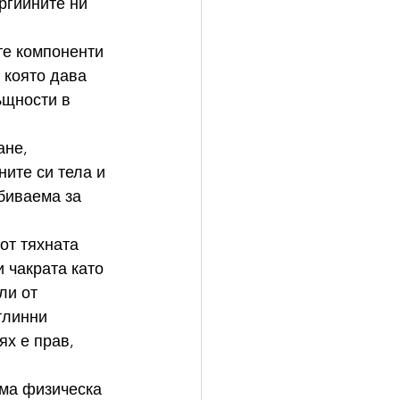
ргийните ни 
те компоненти 
 която дава 
ъщности в 
ане, 
ите си тела и 
биваема за 
от тяхната 
 чакрата като 
ли от 
тлинни 
ях е прав, 
ма физическа 