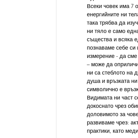
Всеки човек има 7 
енергийните ни тел
така трябва да изу
ни тяло е само едн
същества и всяка е
познаваме себе си 
измерение - да сме
– може да оприличи
ни са стеблото на д
душа и връзката ни 
символично е връзк
Видимата ни част с
докоснато чрез оби
доловимото за чове
развиваме чрез: акт
практики, като меди