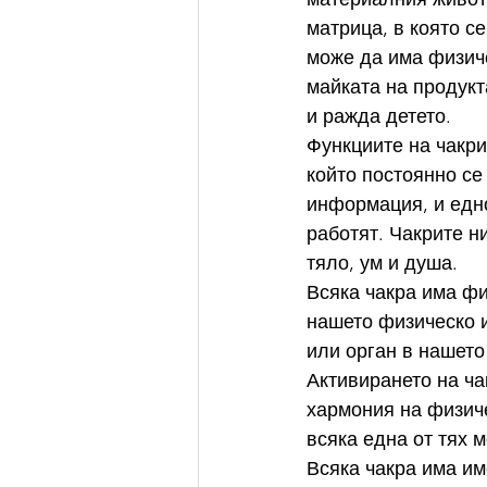
матрица, в която с
може да има физиче
майката на продукта
и ражда детето.
Функциите на чакри
който постоянно се
информация, и едно
работят. Чакрите н
тяло, ум и душа.
Всяка чакра има фи
нашето физическо и
или орган в нашето
Активирането на ч
хармония на физиче
всяка една от тях 
Всяка чакра има им