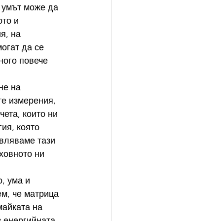
 умът може да 
то и 
я, на 
огат да се 
ного повече 
не на 
те измерения, 
ета, които ни 
ия, която 
вляваме тази 
ховното ни 
, ума и 
м, че матрица 
майката на 
 енергийната 