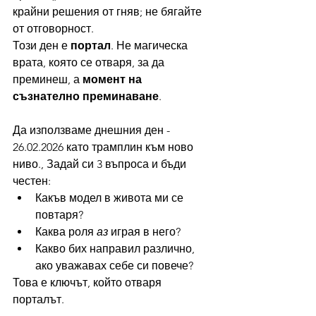
крайни решения от гняв; не бягайте 
от отговорност.
Този ден е 
портал
. Не магическа 
врата, която се отваря, за да 
преминеш, а 
момент на 
съзнателно преминаване
.
Да използваме днешния ден - 
26.02.2026 като трамплин към ново 
ниво., Задай си 3 въпроса и бъди 
честен:
Какъв модел в живота ми се 
повтаря?
Каква роля 
аз
 играя в него?
Какво бих направил различно, 
ако уважавах себе си повече?
Това е ключът, който отваря 
порталът.