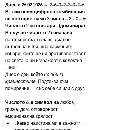
Днес е 26.02.2026 → 2–6–0–2–2–0–2–6
В тази осем цифрова комбинация 
се повтарят само 3 числа – 2 – 0 – 6:
Числото 2 се повтаря - (доминира). 
В случая числото 2 означава - 
партньорства, баланс, диалог; 
вътрешна и външна хармония; 
избори, които не ни противопоставят 
на света, а ни изграждат в колектив 
„ние“
Днес е ден, който 
не обича 
крайностите
. Подтиква към 
помирение — със себе си или с друг.
Числото 6, е символ на 
любов, 
грижа, дом; отговорност, 
емоционална зрялост
„Какво наистина ми е важно?“ – 