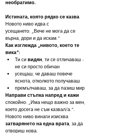
необратимо.
Истината, която рядко се казва
Новото ниво идва с 
усещането: „Вече не мога да се 
върна, дори и да искам.“
Как изглежда „нивото, което те 
вика“:
Ти си 
видян
, ти се отличаваш - 
не си просто обичан
усещаш, че даваш повече 
яснота, отколкото получаваш
премълчаваш, за да пазиш мир
Направи стъпка напред и кажи 
спокойно: „Има нещо важно за мен, 
което досега не съм казвал/а.“. 
Новото ниво винаги изисква 
затварянето на една врата
, за да 
отвориш нова.