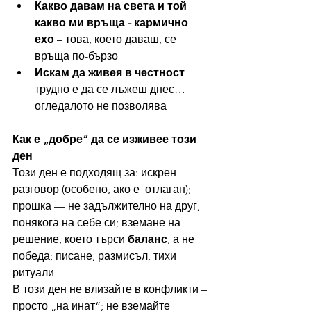
Какво давам на света и той 
какво ми връща - кармично 
ехо
 – това, което даваш, се 
връща по-бързо
Искам да живея в честност
 – 
трудно е да се лъжеш днес… 
огледалото не позволява
Как е „добре“ да се изживее този 
ден
Този ден е подходящ за: искрен 
разговор (особено, ако е  отлаган); 
прошка — не задължително на друг, 
понякога на себе си; вземане на 
решение, което търси 
баланс
, а не 
победа; писане, размисъл, тихи 
ритуали
В този ден не влизайте в конфликти – 
просто „на инат“; не вземайте 