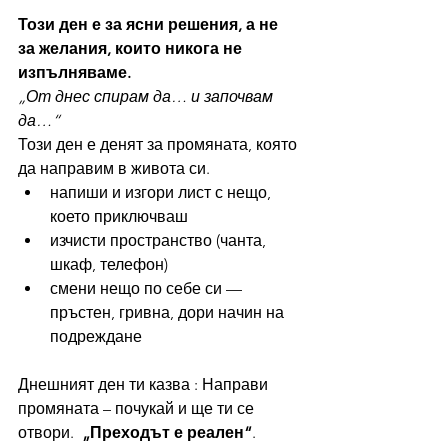
Този ден е за ясни решения, а не 
за желания, които никога не 
изпълняваме.
„От днес спирам да… и започвам 
да…“
Този ден е денят за промяната, която 
да направим в живота си.
напиши и изгори лист с нещо, 
което приключваш
изчисти пространство (чанта, 
шкаф, телефон)
смени нещо по себе си — 
пръстен, гривна, дори начин на 
подреждане
Днешният ден ти казва : Направи 
промяната – почукай и ще ти се 
отвори.  
„Преходът е реален“
.