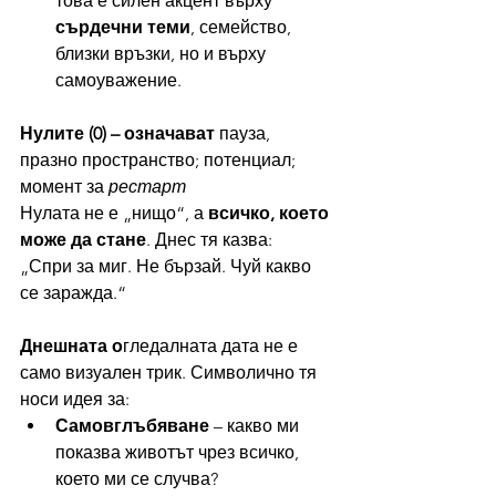
това е силен акцент върху 
сърдечни теми
, семейство, 
близки връзки, но и върху 
самоуважение.
Нулите (0) – означават 
пауза, 
празно пространство; потенциал; 
момент за 
рестарт
Нулата не е „нищо“, а 
всичко, което 
може да стане
. Днес тя казва:
„Спри за миг. Не бързай. Чуй какво 
се заражда.“
Днешната о
гледалната дата не е 
само визуален трик. Символично тя 
носи идея за:
Самовглъбяване 
– какво ми 
показва животът чрез всичко, 
което ми се случва?