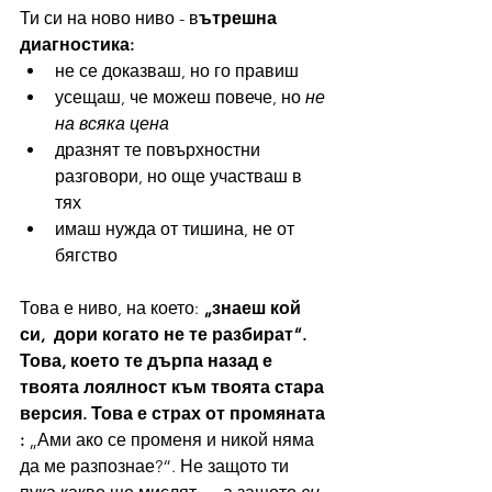
Ти си на ново ниво - в
ътрешна 
диагностика:
не се доказваш, но го правиш
усещаш, че можеш повече, но 
не 
на всяка цена
дразнят те повърхностни 
разговори, но още участваш в 
тях
имаш нужда от тишина, не от 
бягство
Това е ниво, на което: 
„знаеш кой 
си,  дори когато не те разбират“.
Това, което те дърпа назад е 
твоята лоялност към твоята стара 
версия. Това е страх от промяната 
: 
„Ами ако се променя и никой няма 
да ме разпознае?“. Не защото ти 