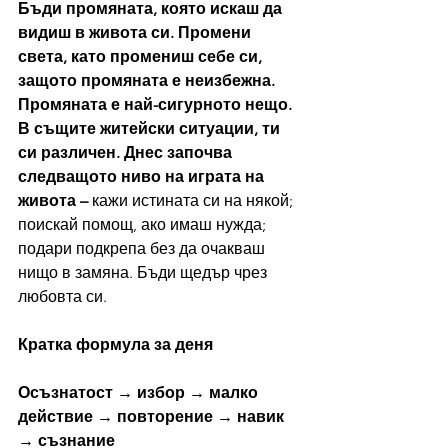
Бъди промяната, която искаш да 
видиш в живота си. Промени 
света, като промениш себе си, 
защото промяната е неизбежна. 
Промяната е най-сигурното нещо. 
В същите житейски ситуации, ти 
си различен. Днес започва 
следващото ниво на играта на 
живота – 
кажи истината си на някой; 
поискай помощ, ако имаш нужда; 
подари подкрепа без да очакваш 
нищо в замяна. Бъди щедър чрез 
любовта си.
Кратка формула за деня
Осъзнатост → избор → малко 
действие → повторение → навик 
→ съзнание