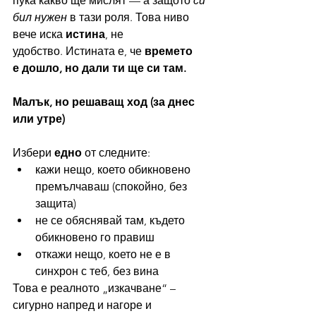
пука какво ще мислят — а защото 
си 
бил нужен
 в тази роля. Това ниво 
вече иска 
истина
, не 
удобство. Истината е, че 
времето 
е дошло, но дали ти ще си там.
Малък, но решаващ ход (за днес 
или утре)
Избери 
едно
 от следните:
кажи нещо, което обикновено 
премълчаваш (спокойно, без 
защита)
не се обяснявай там, където 
обикновено го правиш
откажи нещо, което не е в 
синхрон с теб, без вина
Това е реалното „изкачване“ – 
сигурно напред и нагоре и 