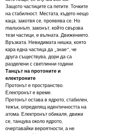
Защото частиците са петите. Точките 
на стабилност. Местата, където нещо 
каца, закотвя се, проявява се. Но 
талионът
, законът, който свързва 
тези частици, е вълната. Движението. 
Връзката. Невидимата нишка, която 
кара една частица да „знае“, че 
друга съществува, дори да са 
разделени с светлинни години.
Танцът на протоните и 
електроните
Протонът е пространство. 
Електронът е време.
Протонът остава в ядрото, стабилен, 
тежък, определящ идентичността на 
атома. Електронът обикаля, движи 
се, танцува около ядрото, 
очертавайки вероятности, а не 