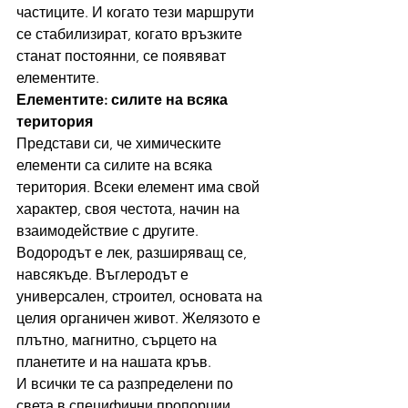
частиците. И когато тези маршрути 
се стабилизират, когато връзките 
станат постоянни, се появяват 
елементите.
Елементите: силите на всяка 
територия
Представи си, че химическите 
елементи са силите на всяка 
територия. Всеки елемент има свой 
характер, своя честота, начин на 
взаимодействие с другите. 
Водородът е лек, разширяващ се, 
навсякъде. Въглеродът е 
универсален, строител, основата на 
целия органичен живот. Желязото е 
плътно, магнитно, сърцето на 
планетите и на нашата кръв.
И всички те са разпределени по 
света в специфични пропорции. 