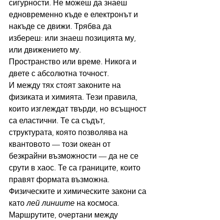
сигурности. Не можеш да знаеш 
едновременно къде е електронът и 
накъде се движи. Трябва да 
избереш: или знаеш позицията му, 
или движението му.
Пространство или време. Никога и 
двете с абсолютна точност.
И между тях стоят законите на 
физиката и химията. Тези правила, 
които изглеждат твърди, но всъщност 
са еластични. Те са съдът, 
структурата, която позволява на 
квантовото — този океан от 
безкрайни възможности — да не се 
срути в хаос. Те са границите, които 
правят формата възможна.
Физическите и химическите закони са 
като 
лей линиите
 на космоса. 
Маршрутите, очертани между 