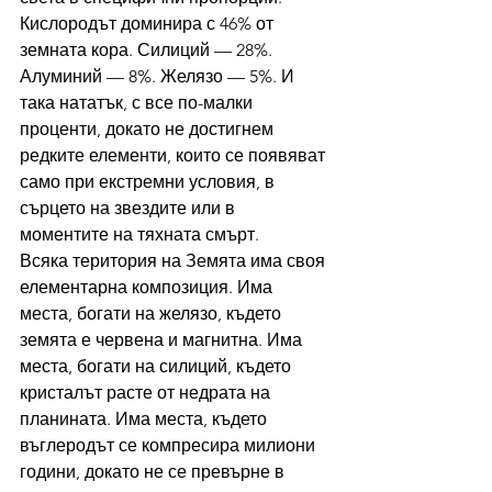
Кислородът доминира с 46% от 
земната кора. Силиций — 28%. 
Алуминий — 8%. Желязо — 5%. И 
така нататък, с все по-малки 
проценти, докато не достигнем 
редките елементи, които се появяват 
само при екстремни условия, в 
сърцето на звездите или в 
моментите на тяхната смърт.
Всяка територия на Земята има своя 
елементарна композиция. Има 
места, богати на желязо, където 
земята е червена и магнитна. Има 
места, богати на силиций, където 
кристалът расте от недрата на 
планината. Има места, където 
въглеродът се компресира милиони 
години, докато не се превърне в 