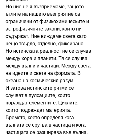
Но ние не я възприемаме, защото 
ъглите на нашето възприятие са 
ограничени от физикохимическите и 
астрофизичните закони, които ни 
съдържат. Ние виждаме света като 
нещо твърдо, отделно, фиксирано. 
Но истинската реалност не се случва 
между хора и планети. Тя се случва 
между вълни и частици. Между света 
на идеите и света на формата. В 
океана на космическия разум.
И затова истинските ритми се 
случват в пулсациите, които 
пораждат елементите. Циклите, 
които подреждат материята. 
Времето, което определя кога 
вълната се срутва в частица и кога 
частицата се разширява във вълна.