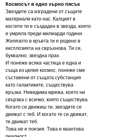
Космосът в едно зърно пясък
Звездите са изградени от същите 
материали като нас. Калцият в 
костите ти е създаден в звезда, която 
е умряла преди милиарди години. 
Желязото в кръвта ти е родено в 
експлозията на свръхнова. Ти си, 
буквално, звездна прах.
И понеже всяка частица е една и 
съща из целия космос, понеже сме 
съставени от същата субстанция 
като галактиките, съществува 
връзка. Невидима мрежа, която ни 
свързва с всичко, което съществува.
Когато се движиш ти, звездите се 
движат с теб. И когато те се движат, 
те движат теб.
Това не е поезия. Това е квантова 
реалност.