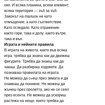
око. И всяка планина, всеки елемент, 
всяка територия — зъб за зъб. 
Законът на 
талион
 не като 
отмъщение, а като съответствие. 
Като огледало. Като отражение: 
както горе, така и долу; както вътре, 
така и вън.
Играта и нейните правила
В играта на живота, както във всяка 
игра, трябва да знаеш как да движиш 
фигурите. Трябва да знаеш как да 
чакаш. Да разбираш ходовете. Да 
познаваш правилата на играта.
Не можеш да сeеш през зимата и да 
очакваш да поникне. Не можеш да 
жънеш през пролетта, ако не си сеял 
през есента. Не можеш да ускориш 
растежа на нещо, което трябва да 