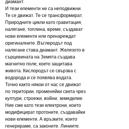
диамант.
И тези елементи не са неподвижни. 
Те се движат. Те се трансформират. 
Природните цикли като гравитация, 
налягане, топлина, време, създават 
нови елементи или пренареждат 
оригиналните. Въглеродът под 
налягане става диамант. Желязото в 
сърцевината на Земята създава 
магнитно поле, което защитава 
живота. Кислородът се свързва с 
водорода и се появява водата.
Точно както някои от нас се движат 
по територии, променяйки света чрез 
култури, строежи, войни, земеделие. 
Ние сме като тези електрони, които 
модифицират протоните, създавайки 
нови елементи. А връзките, които 
генерираме, са законите. Линиите.