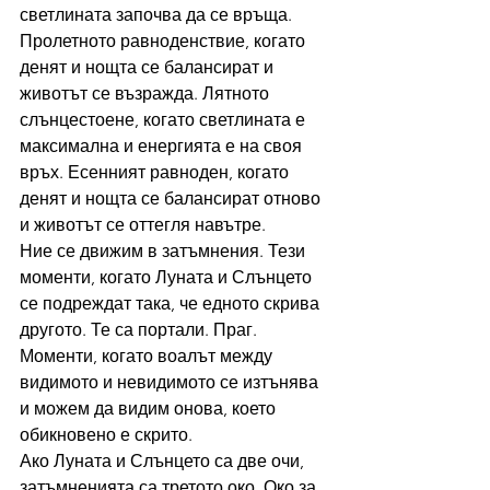
светлината започва да се връща. 
Пролетното равноденствие, когато 
денят и нощта се балансират и 
животът се възражда. Лятното 
слънцестоене, когато светлината е 
максимална и енергията е на своя 
връх. Есенният равноден, когато 
денят и нощта се балансират отново 
и животът се оттегля навътре.
Ние се движим в затъмнения. Тези 
моменти, когато Луната и Слънцето 
се подреждат така, че едното скрива 
другото. Те са портали. Праг. 
Моменти, когато воалът между 
видимото и невидимото се изтънява 
и можем да видим онова, което 
обикновено е скрито.
Ако Луната и Слънцето са две очи, 
затъмненията са третото око. Око за 