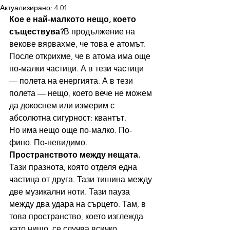
Актуализирано:
4.01
Кое е най-малкото нещо, което 
съществува?
В продължение на 
векове вярвахме, че това е атомът. 
После открихме, че в атома има още 
по-малки частици. А в тези частици 
— полета на енергията. А в тези 
полета — нещо, което вече не можем 
да докоснем или измерим с 
абсолютна сигурност: квантът.
Но има нещо още по-малко. По-
фино. По-невидимо.
Пространството между нещата.
Тази празнота, която отделя една 
частица от друга. Тази тишина между 
две музикални ноти. Тази пауза 
между два удара на сърцето. Там, в 
това пространство, което изглежда 
като нищо, се случва всичко.