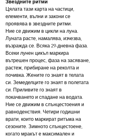
Звездните ритми
Цялата тази карта на частици, 
елементи, вълни и закони се 
проявява в звездните ритми.
Ние се движим в цикли на луна. 
Луната расте, намалява, изчезва, 
възражда се. Всяка 29-дневна фаза. 
Всеки лунен цикъл маркира 
вътрешен процес, фаза на засяване, 
растеж, прибиране на реколта и 
почивка. Жените го знаят в телата 
си. Земеделците го знаят в полетата 
си. Приливите го знаят в 
покачването и спадане на водата.
Ние се движим в слънцестоения и 
равноденствия. Четири годишни 
врати, които маркират ритъма на 
сезоните. Зимното слънцестоене, 
когато мракът е максимален и 