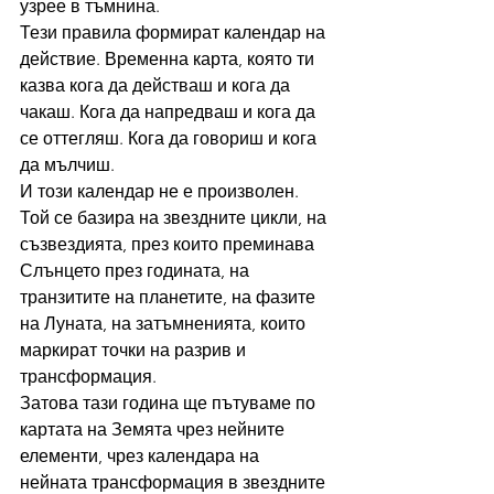
узрее в тъмнина.
Тези правила формират календар на 
действие. Временна карта, която ти 
казва кога да действаш и кога да 
чакаш. Кога да напредваш и кога да 
се оттегляш. Кога да говориш и кога 
да мълчиш.
И този календар не е произволен. 
Той се базира на звездните цикли, на 
съзвездията, през които преминава 
Слънцето през годината, на 
транзитите на планетите, на фазите 
на Луната, на затъмненията, които 
маркират точки на разрив и 
трансформация.
Затова тази година ще пътуваме по 
картата на Земята чрез нейните 
елементи, чрез календара на 
нейната трансформация в звездните 