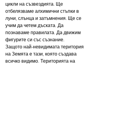
цикли на съзвездията. Ще 
отбелязваме алхимични стъпки в 
луни, слънца и затъмнения. Ще се 
учим да четем дъската. Да 
познаваме правилата. Да движим 
фигурите си със съзнание.
Защото най-невидимата територия 
на Земята е тази, която създава 
всичко видимо. Територията на 
времето. Територията на ритмите. 
Територията на вълните, които 
свързват частиците и пораждат 
формата.
И тази територия има свои закони.
Готов ли си да живееш според 
правилата на играта, която Земята 
е задала чрез своите ритми, за да 
преминеш най-невидимата ѝ 
територия?