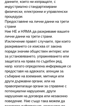
данните, които ни изпращате, с
индустриално стандартизирани
физически, електронни и управленски
процедури.
Предоставяне на лични данни на трети
страни
Ние НЕ и НЯМА да разкриваме вашите
лични данни на трети страни.
Изключение правят случаите, при които
разкриването се изисква от закона
поради значим обществен интерес или
за установяването, упражняването или
защитата на права по съдебен ред,
напр. когато определена информация се
предоставя на адвокати, агенции за
събиране на вземания, митници или
други държавни органи, или на
правоприлагащи органи за справяне с
потенциални нарушения, други
нарушения на договора или незаконно
поведение. Ние също така можем да
разкрием информация, изискуема по