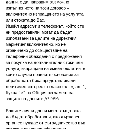
данни, е да направим възможно
изпълнението на този договор –
включително изпращането на услугата
или стоката до Вас.
Имейл адресът и телефонът, който сте
ни предоставили, могат да бъдат
използвани за целите на директния
маркетинг включително, но не
ограничено до осъществяне на
телефонни обаждания с предложения
за покупка на допълнителни стоки или
услуги, изпращане на имейл бюлетин, в
които случаи правните основания за
обработката биха представлявали
легитимен интерес съгласно чл. 6, ал. 1,
буква “е” на Общия регламент за
защита на данните /GDPR/.
Вашите лични данни могат също така
да бъдат обработвани, ако държавен
орган се нуждае от сътрудничество във
връзка с различни официални