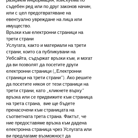
съдебен ред или по друг законов начин,
или с цел предотвратяване на
евентуално увреждане на лица или
имущество.
Връзки към електронни страници на
трети страни
Услугата, както и материали на трети
страни, които са публикувани на
Уебсайта, съдържат връзки към, и могат
да ви позволят да посетите други
електронни страници („Електронни
страници на трети страни“). Ако решите
да посетите някоя от тези страници на
трети страни, като „кликнете върху“
връзка или се придвижите към страница
на трета страна, вие ще бъдете
пренасочени към страницата на
съответната трета страна. Фактът, че
ние предоставяме връзка към дадена
електронна страница чрез Услугата или
ви предлагаме възможност да