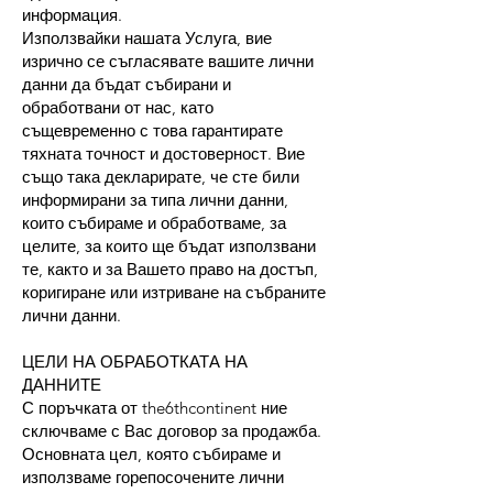
информация.
Използвайки нашата Услуга, вие
изрично се съгласявате вашите лични
данни да бъдат събирани и
обработвани от нас, като
същевременно с това гарантирате
тяхната точност и достоверност. Вие
също така декларирате, че сте били
информирани за типа лични данни,
които събираме и обработваме, за
целите, за които ще бъдат използвани
те, както и за Вашето право на достъп,
коригиране или изтриване на събраните
лични данни.
ЦЕЛИ НА ОБРАБОТКАТА НА
ДАННИТЕ
С поръчката от the6thcontinent ние
сключваме с Вас договор за продажба.
Основната цел, която събираме и
използваме горепосочените лични