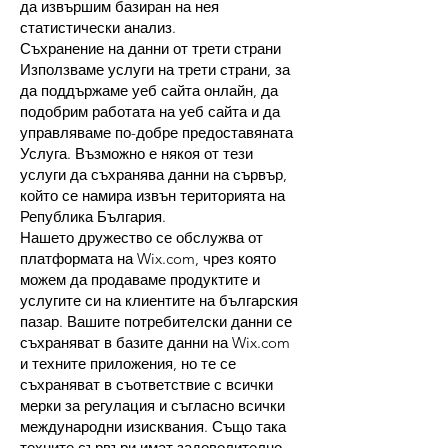
да извършим базиран на нея
статистически анализ.
Съхранение на данни от трети страни
Използваме услуги на трети страни, за
да поддържаме уеб сайта онлайн, да
подобрим работата на уеб сайта и да
управляваме по-добре предоставяната
Услуга. Възможно е някоя от тези
услуги да съхранява данни на сървър,
който се намира извън територията на
Република България.
Нашето дружество се обслужва от
платформата на Wix.com, чрез която
можем да продаваме продуктите и
услугите си на клиентите на българския
пазар. Вашите потребителски данни се
съхраняват в базите данни на Wix.com
и техните приложения, но те се
съхраняват в съответствие с всички
мерки за регулация и съгласно всички
международни изисквания. Също така
техните сървъри имат задоволително