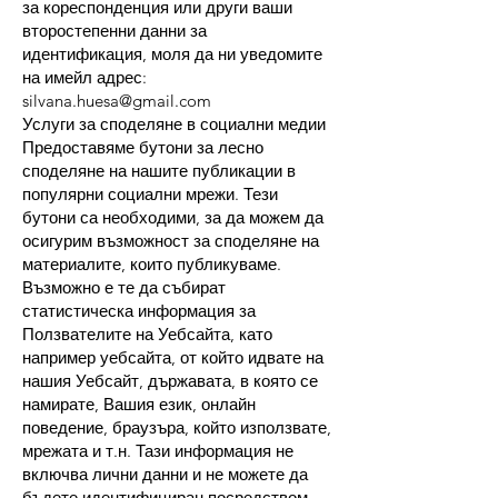
за кореспонденция или други ваши
второстепенни данни за
идентификация, моля да ни уведомите
на имейл адрес:
silvana.huesa@gmail.com
​Услуги за споделяне в социални медии
Предоставяме бутони за лесно
споделяне на нашите публикации в
популярни социални мрежи. Тези
бутони са необходими, за да можем да
осигурим възможност за споделяне на
материалите, които публикуваме.
Възможно е те да събират
статистическа информация за
Ползвателите на Уебсайта, като
например уебсайта, от който идвате на
нашия Уебсайт, държавата, в която се
намирате, Вашия език, онлайн
поведение, браузъра, който използвате,
мрежата и т.н. Тази информация не
включва лични данни и не можете да
бъдете идентифициран посредством