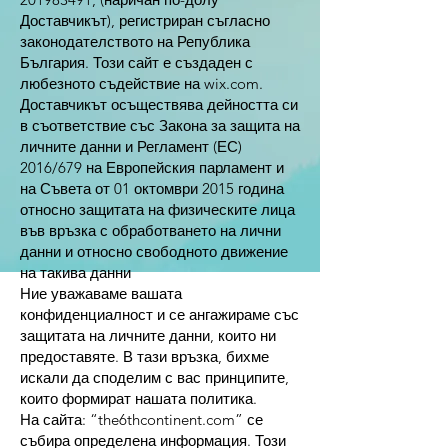
Доставчикът), регистриран съгласно
законодателството на Република
България. Този сайт е създаден с
любезното съдействие на wix.com.
Доставчикът осъществява дейността си
в съответствие със Закона за защита на
личните данни и Регламент (ЕС)
2016/679 на Европейския парламент и
на Съвета от 01 октомври 2015 година
относно защитата на физическите лица
във връзка с обработването на лични
данни и относно свободното движение
на такива данни
Ние уважаваме вашата
конфиденциалност и се ангажираме със
защитата на личните данни, които ни
предоставяте. В тази връзка, бихме
искали да споделим с вас принципите,
които формират нашата политика.
На сайта: “the6thcontinent.com” се
събира определена информация. Този