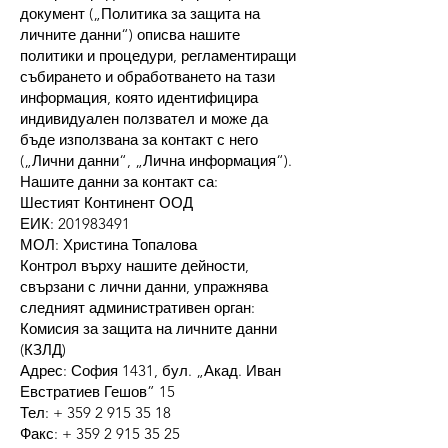
документ („Политика за защита на
личните данни“) описва нашите
политики и процедури, регламентиращи
събирането и обработването на тази
информация, която идентифицира
индивидуален ползвател и може да
бъде използвана за контакт с него
(„Лични данни“, „Лична информация“).
Нашите данни за контакт са:
Шестият Континент ООД
ЕИК:
201983491
МОЛ: Христина Топалова
Контрол върху нашите дейности,
свързани с лични данни, упражнява
следният административен орган:
Комисия за защита на личните данни
(КЗЛД)
Адрес: София 1431, бул. „Акад. Иван
Евстратиев Гешов” 15
Тел: + 359 2 915 35 18
Факс: + 359 2 915 35 25