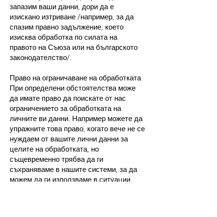
запазим ваши данни, дори да е
изискано изтриване /например, за да
спазим правно задължение, което
изисква обработка по силата на
правото на Съюза или на българското
законодателство/.
Право на ограничаване на обработката
При определени обстоятелства може
да имате право да поискате от нас
ограничението за обработката на
личните ви данни. Например можете да
упражните това право, когато вече не се
нуждаем от вашите лични данни за
целите на обработката, но
същевременно трябва да ги
съхраняваме в нашите системи, за да
можем да ги използваме в ситуации
като упражняване на права или защита
по правни искове.