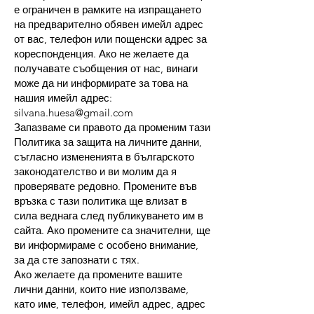
е ограничен в рамките на изпращането
на предварително обявен имейл адрес
от вас, телефон или пощенски адрес за
кореспонденция. Ако не желаете да
получавате съобщения от нас, винаги
може да ни информирате за това на
нашия имейл адрес:
silvana.huesa@gmail.com
Запазваме си правото да променим тази
Политика за защита на личните данни,
съгласно измененията в българското
законодателство и ви молим да я
проверявате редовно. Промените във
връзка с тази политика ще влизат в
сила веднага след публикуването им в
сайта. Ако промените са значителни, ще
ви информираме с особено внимание,
за да сте запознати с тях.
Ако желаете да промените вашите
лични данни, които ние използваме,
като име, телефон, имейл адрес, адрес