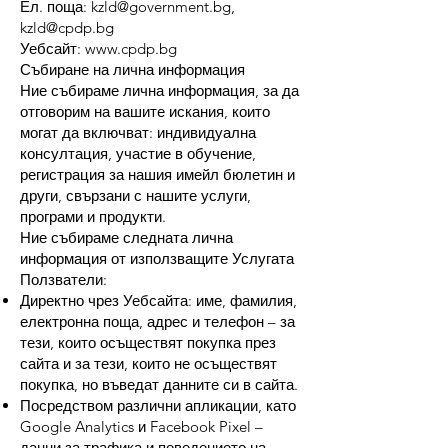
Ел. поща: kzld@government.bg,
kzld@cpdp.bg
Уебсайт: www.cpdp.bg
Събиране на лична информация
Ние събираме лична информация, за да
отговорим на вашите искания, които
могат да включват: индивидуална
консултация, участие в обучение,
регистрация за нашия имейл бюлетин и
други, свързани с нашите услуги,
програми и продукти.
Ние събираме следната лична
информация от използващите Услугата
Ползватели:
Директно чрез Уебсайта: име, фамилия,
електронна поща, адрес и телефон – за
тези, които осъществят покупка през
сайта и за тези, които не осъществят
покупка, но въведат данните си в сайта.
Посредством различни апликации, като
Google Analytics и Facebook Pixel –
данни за трафика и поведението на